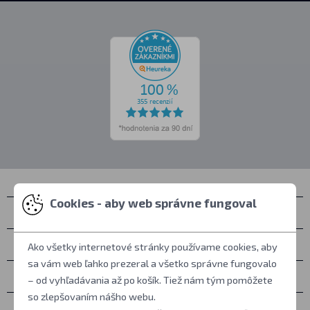
Cookies - aby web správne fungoval
Kontakty
Zastihnete nás
Ako všetky internetové stránky používame cookies, aby
sa vám web ľahko prezeral a všetko správne fungovalo
Všetko o nákupe
– od vyhľadávania až po košík. Tiež nám tým pomôžete
so zlepšovaním nášho webu.
Ďalšie informácie