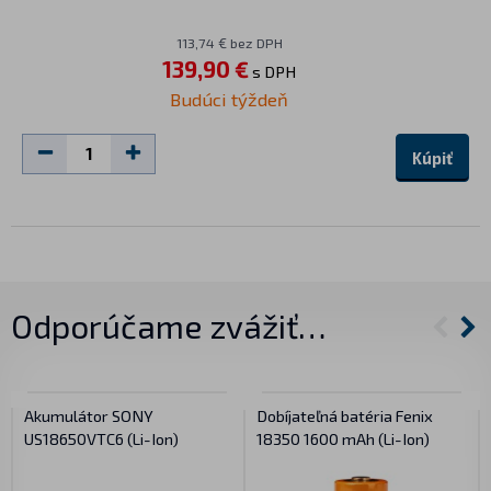
113,74 € bez DPH
139,90 €
s DPH
Budúci týždeň
Kúpiť
Odporúčame zvážiť…
Akumulátor SONY
Dobíjateľná batéria Fenix
US18650VTC6 (Li-Ion)
18350 1600 mAh (Li-Ion)