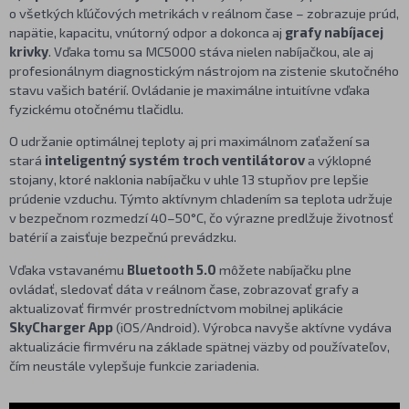
o všetkých kľúčových metrikách v reálnom čase – zobrazuje prúd,
napätie, kapacitu, vnútorný odpor a dokonca aj
grafy nabíjacej
krivky
. Vďaka tomu sa MC5000 stáva nielen nabíjačkou, ale aj
profesionálnym diagnostickým nástrojom na zistenie skutočného
stavu vašich batérií. Ovládanie je maximálne intuitívne vďaka
fyzickému otočnému tlačidlu.
O udržanie optimálnej teploty aj pri maximálnom zaťažení sa
stará
inteligentný systém troch ventilátorov
a výklopné
stojany, ktoré naklonia nabíjačku v uhle 13 stupňov pre lepšie
prúdenie vzduchu. Týmto aktívnym chladením sa teplota udržuje
v bezpečnom rozmedzí 40–50°C, čo výrazne predlžuje životnosť
batérií a zaisťuje bezpečnú prevádzku.
Vďaka vstavanému
Bluetooth 5.0
môžete nabíjačku plne
ovládať, sledovať dáta v reálnom čase, zobrazovať grafy a
aktualizovať firmvér prostredníctvom mobilnej aplikácie
SkyCharger App
(iOS/Android). Výrobca navyše aktívne vydáva
aktualizácie firmvéru na základe spätnej väzby od používateľov,
čím neustále vylepšuje funkcie zariadenia.