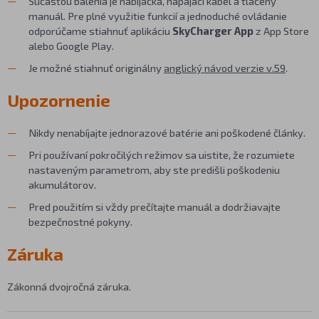
Súčasťou balenia je nabíjačka, napájací kábel a tlačený
manuál. Pre plné využitie funkcií a jednoduché ovládanie
odporúčame stiahnuť aplikáciu
SkyCharger App
z App Store
alebo Google Play.
Je možné stiahnuť originálny
anglický návod verzie v.59
.
Upozornenie
Nikdy nenabíjajte jednorazové batérie ani poškodené články.
Pri používaní pokročilých režimov sa uistite, že rozumiete
nastaveným parametrom, aby ste predišli poškodeniu
akumulátorov.
Pred použitím si vždy prečítajte manuál a dodržiavajte
bezpečnostné pokyny.
Záruka
Zákonná dvojročná záruka.