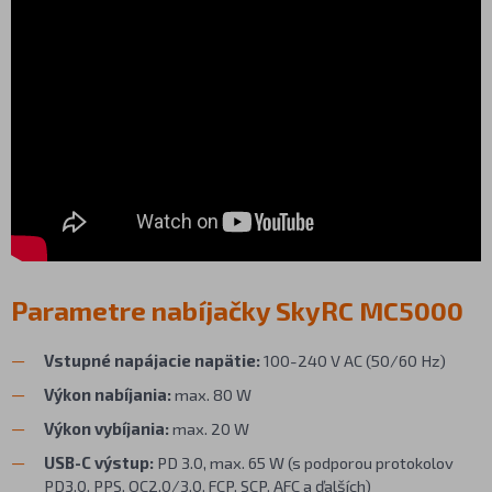
Parametre nabíjačky SkyRC MC5000
Vstupné napájacie napätie:
100-240 V AC (50/60 Hz)
Výkon nabíjania:
max. 80 W
Výkon vybíjania:
max. 20 W
USB-C výstup:
PD 3.0, max. 65 W (s podporou protokolov
PD3.0, PPS, QC2.0/3.0, FCP, SCP, AFC a ďalších)