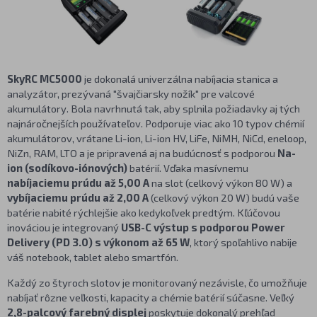
SkyRC MC5000
je dokonalá univerzálna nabíjacia stanica a
analyzátor, prezývaná "švajčiarsky nožík" pre valcové
akumulátory. Bola navrhnutá tak, aby splnila požiadavky aj tých
najnáročnejších používateľov. Podporuje viac ako 10 typov chémií
akumulátorov, vrátane Li-ion, Li-ion HV, LiFe, NiMH, NiCd, eneloop,
NiZn, RAM, LTO a je pripravená aj na budúcnosť s podporou
Na-
ion (sodíkovo-iónových)
batérií. Vďaka masívnemu
nabíjaciemu prúdu až 5,00 A
na slot (celkový výkon 80 W) a
vybíjaciemu prúdu až 2,00 A
(celkový výkon 20 W) budú vaše
batérie nabité rýchlejšie ako kedykoľvek predtým. Kľúčovou
inováciou je integrovaný
USB-C výstup s podporou Power
Delivery (PD 3.0) s výkonom až 65 W
, ktorý spoľahlivo nabije
váš notebook, tablet alebo smartfón.
Každý zo štyroch slotov je monitorovaný nezávisle, čo umožňuje
nabíjať rôzne veľkosti, kapacity a chémie batérií súčasne. Veľký
2,8-palcový farebný displej
poskytuje dokonalý prehľad