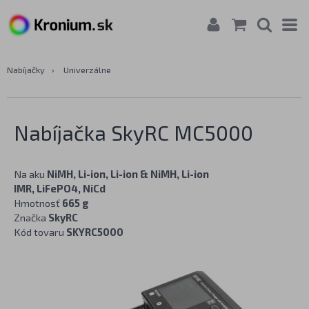
Nabíjačky
›
Univerzálne
Nabíjačka SkyRC MC5000
Na aku
NiMH, Li-ion, Li-ion & NiMH, Li-ion
IMR, LiFePO4, NiCd
Hmotnosť
665 g
Značka
SkyRC
Kód tovaru
SKYRC5000