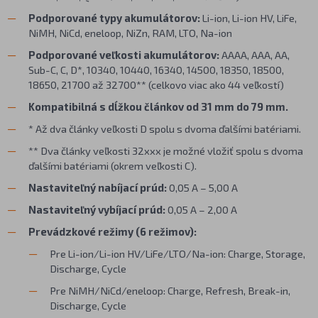
Podporované typy akumulátorov:
Li-ion, Li-ion HV, LiFe,
NiMH, NiCd, eneloop, NiZn, RAM, LTO, Na-ion
Podporované veľkosti akumulátorov:
AAAA, AAA, AA,
Sub-C, C, D*, 10340, 10440, 16340, 14500, 18350, 18500,
18650, 21700 až 32700** (celkovo viac ako 44 veľkostí)
Kompatibilná s dĺžkou článkov od 31 mm do 79 mm.
* Až dva články veľkosti D spolu s dvoma ďalšími batériami.
** Dva články veľkosti 32xxx je možné vložiť spolu s dvoma
ďalšími batériami (okrem veľkosti C).
Nastaviteľný nabíjací prúd:
0,05 A – 5,00 A
Nastaviteľný vybíjací prúd:
0,05 A – 2,00 A
Prevádzkové režimy (6 režimov):
Pre Li-ion/Li-ion HV/LiFe/LTO/Na-ion: Charge, Storage,
Discharge, Cycle
Pre NiMH/NiCd/eneloop: Charge, Refresh, Break-in,
Discharge, Cycle