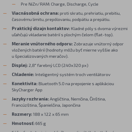
Pre NiZn/RAM: Charge, Discharge, Cycle
Viacnásobná ochrana:
proti skratu, prehriatiu, prebitiu,
časovému limitu, prepólovaniu, podpätiu a prepätiu.
Praktický dizajn kontaktov:
Kladné póly s dvoma výrezmi
uľahčujú vkladanie batérií s plochým čelom (flat-top).
Meranie vnútorného odporu:
Zobrazuje vnútorný odpor
vložených batérií (hodnoty môžu byť mierne vyššie ako
u špecializovaných meračov).
Displej:
2,8" farebný LCD (240x320 px)
Chladenie:
Inteligentný systém troch ventilátorov
Konektivita:
Bluetooth 5.0 na prepojenie s aplikáciou
SkyCharger App
Jazyky rozhrania:
Angličtina, Nemčina, Čínština,
Francúzština, Španielčina, Japončina
Rozmery:
188 x 122 x 65 mm
Hmotnosť:
665 g