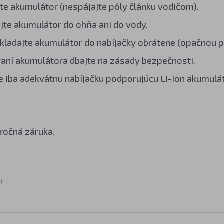
te akumulátor (nespájajte póly článku vodičom).
te akumulátor do ohňa ani do vody.
kladajte akumulátor do nabíjačky obrátene (opačnou po
vaní akumulátora dbajte na zásady bezpečnosti.
e iba adekvátnu nabíjačku podporujúcu Li-ion akumulát
ročná záruka.
H