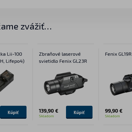
ame zvážiť…
ka Lii-100
Zbraňové laserové
Fenix GL19R
MH, Lifepo4)
svietidlo Fenix GL23R
139,90 €
99,90 €
Kúpiť
Kúpiť
Skladom
Skladom