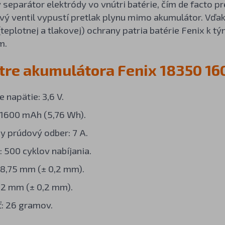
ý separátor elektródy vo vnútri batérie, čím de facto p
ý ventil vypustí pretlak plynu mimo akumulátor. Vďak
teplotnej a tlakovej) ochrany patria batérie Fenix k
m.
re akumulátora Fenix 18350 1
 napätie: 3,6 V.
 1600 mAh (5,76 Wh).
 prúdový odber: 7 A.
: 500 cyklov nabíjania.
18,75 mm (± 0,2 mm).
,2 mm (± 0,2 mm).
: 26 gramov.