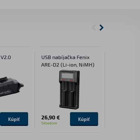
 V2.0
USB nabíjačka Fenix
Nabíjateľné
ARE-D2 (Li-ion, NiMH)
svietidlo F
26,90 €
79,90 €
Kúpiť
Kúpiť
Skladom
Skladom