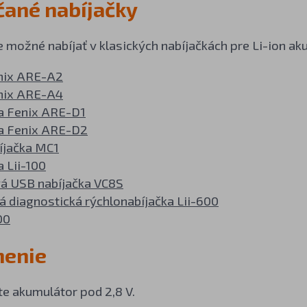
ané nabíjačky
 možné nabíjať v klasických nabíjačkách pre Li-ion ak
nix ARE-A2
nix ARE-A4
a Fenix ARE-D1
a Fenix ARE-D2
íjačka MC1
 Lii-100
á USB nabíjačka VC8S
á diagnostická rýchlonabíjačka Lii-600
00
nenie
te akumulátor pod 2,8 V.