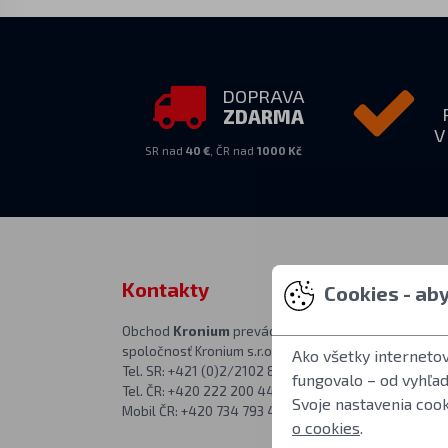
DOPRAVA
ZDARMA
V
SR nad
40 €
, ČR nad
1000 Kč
Kontakty
Zastihnet
Cookies - ab
Obchod
Kronium
prevádzkuje
PO–PIA 10:00–
spoločnosť Kronium s.r.o.
Adresa predajne
Ako všetky interneto
Tel. SR: +421 (0)2/2102 8626
Kronium.cz
fungovalo – od vyhľa
Tel. ČR: +420 222 200 444
Rímská 20
Svoje nastavenia coo
Mobil ČR: +420 734 793 444
Praha 2
o cookies
.