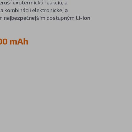
reruší exotermickú reakciu, a
a kombinácii elektronickej a
 tým najbezpečnejším dostupným Li-ion
600 mAh