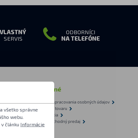
VLASTNÝ
ODBORNÍCI
SERVIS
NA TELEFÓNE
ormácie
Ostatné
Zásady spracovania osobných údajov
tázky
Doprava tovaru
 a všetko správne
1-2009
Recyklácia
ášho webu.
vietidlách
Veľkoobchodný predaj
 v článku
Informácie
O nás