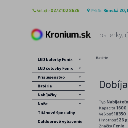
Volajte
02/2102 8626
Príďte
Rímská 20, 
baterky, 
Batérie
LED baterky Fenix
LED čelovky Fenix
Príslušenstvo
Dobíja
Batérie
Nabíjačky
Typ
Nabíjateľn
Nože
Kapacita
1600
Titánové špeciality
Veľkosť
18350
Hmotnosť
26 g
Outdoorové vybavenie
Značka
Fenix