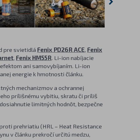
d pre svietidlá
Fenix PD26R ACE
,
Fenix
arnet
,
Fenix HM55R
. Li-ion nabíjacie
efektom ani samovybíjaním. Li-ion
nej energie k hmotnosti článku.
stných mechanizmov a ochrannej
ho prílišnému vybitiu, skratu či príliš
dosiahnutie limitných hodnôt, bezpečne
roti prehriatiu (HRL – Heat Resistance
lynu v článku prekročí určitú medzu,