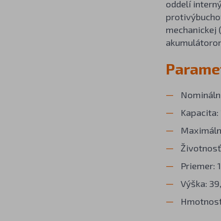
oddelí intern
protivýbuchov
mechanickej (
akumulátoro
Paramet
Nominálne
Kapacita:
Maximálny
Životnosť
Priemer: 
Výška: 39
Hmotnosť