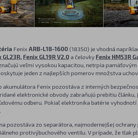
téria
Fenix
ARB-L18-1600
(18350) je vhodná napríkla
x GL23R
,
Fenix GL19R V2.0
a čelovky
Fenix HM53R G
yznačujú veľmi vysokou kapacitou, netrpia pamäťovým 
poskytuje jeden z najlepších pomerov množstva uchova
o akumulátora Fenix pozostáva z interných bezpečno
ridané elektronické obvody zabraňujú prebitiu článku, je
dovému odberu. Pokiaľ elektronika batérie vyhodnotí 
.
na pozostáva zo separátora, najmodernejšej ochrany p
iálneho protivýbuchového ventilu. V prípade, že tlak p