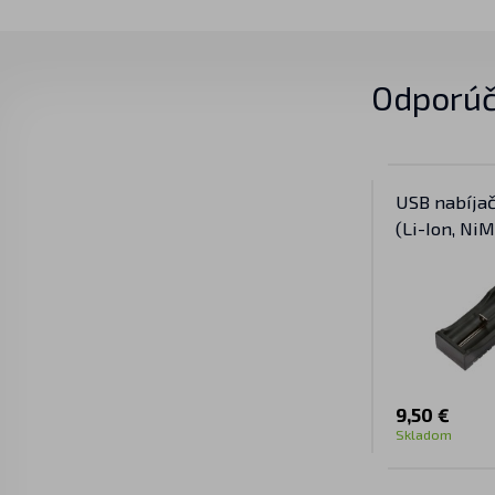
Odporúč
USB nabíjač
(Li-Ion, Ni
9,50 €
Skladom