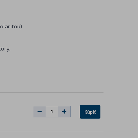
laritou).
ory.
Kúpiť