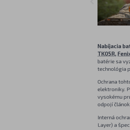
Nabíjacia ba
TK05R
,
Feni
batérie sa v
technológia 
Ochrana toht
elektroniky. P
vysokému prú
odpojí článok
Interná ochra
Layer) a špec