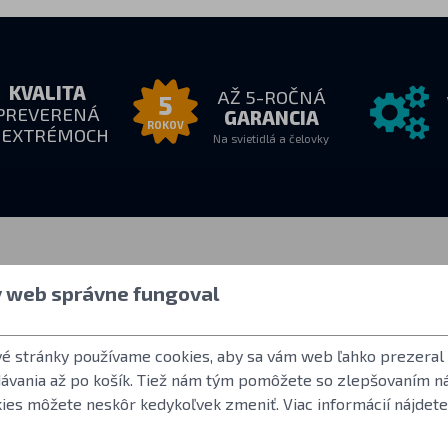
KVALITA
AŽ 5-ROČNÁ
5
PREVERENÁ
GARANCIA
ROKOV
 EXTRÉMOCH
Na svietidlá a čelovky
e nás
Všetko o nákupe
Ďalšie inf
y web správne fungoval
18:00
Ako nakupovať
Užívateľský účet
:
Obchodné podmienky
Často kladené o
vé stránky používame cookies, aby sa vám web ľahko prezeral
Vrátenie tovaru
Norma ANSI FL 
dávania až po košík. Tiež nám tým pomôžete so zlepšovaním n
Záručné podmienky Fenix
LED použité vo s
kies môžete neskôr kedykoľvek zmeniť. Viac informácií nájdete
Reklamácie a servis
Referencie