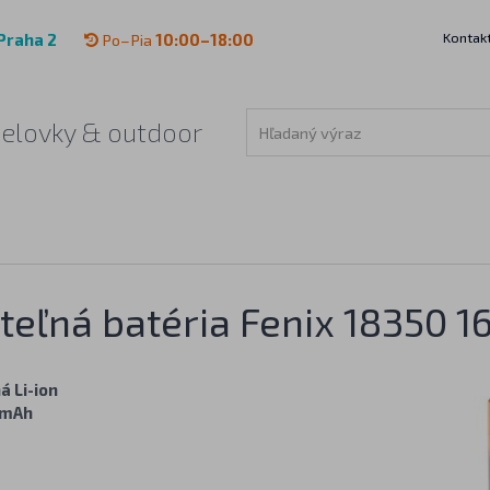
Kontak
Praha 2
Po–Pia
10:00–18:00
čelovky & outdoor
teľná batéria Fenix 18350 1
á Li-ion
 mAh