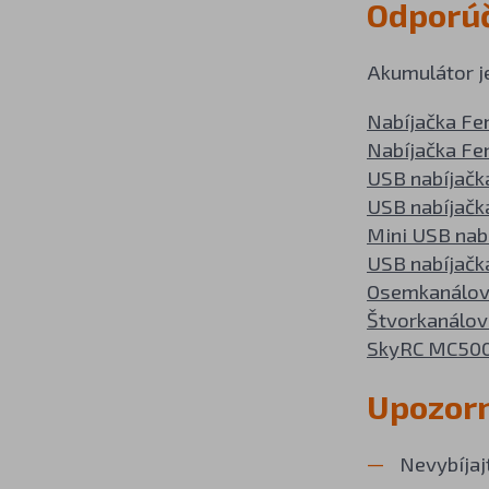
Odporúč
Akumulátor je
Nabíjačka Fe
Nabíjačka Fe
USB nabíjačk
USB nabíjačk
Mini USB nab
USB nabíjačka
Osemkanálov
Štvorkanálov
SkyRC MC50
Upozor
Nevybíjaj