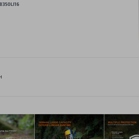
8350LI16
H