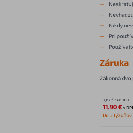
Neskratuj
Nevhadzuj
Nikdy nev
Pri použí
Používajt
Záruka
Zákonná dvoj
9,67 € bez DPH
11,90 €
s DP
Do 3 týždňov