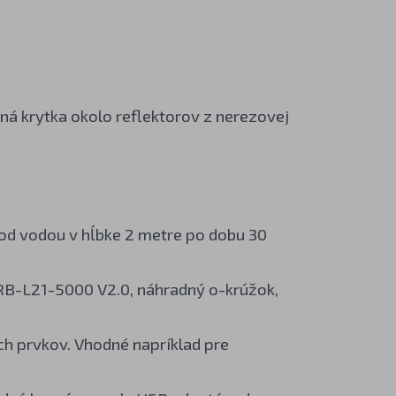
nná krytka okolo reflektorov z nerezovej
od vodou v hĺbke 2 metre po dobu 30
RB-L21-5000 V2.0, náhradný o-krúžok,
ch prvkov. Vhodné napríklad pre