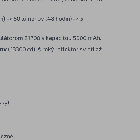
n) -> 50 lúmenov (48 hodín) -> 5
mulátorom 21700 s kapacitou 5000 mAh.
rov
(13300 cd), široký reflektor svieti až
ky).
lezné.