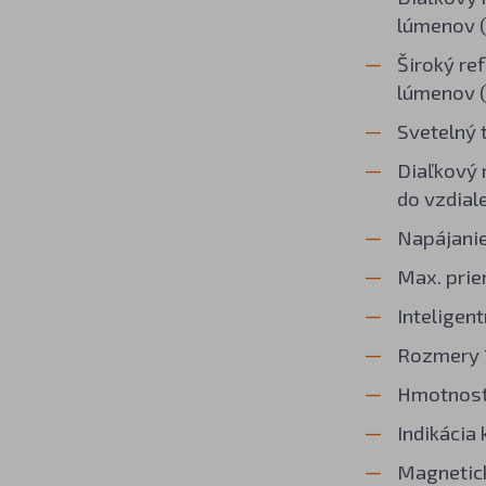
lúmenov (
Široký re
lúmenov 
Svetelný 
Diaľkový 
do vzdial
Napájanie
Max. prie
Inteligent
Rozmery 1
Hmotnosť 
Indikácia
Magnetick