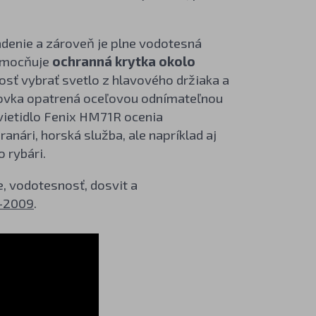
adenie a zároveň je plne vodotesná
 umocňuje
ochranná krytka okolo
osť vybrať svetlo z hlavového držiaka a
lovka opatrená oceľovou odnímateľnou
svietidlo Fenix HM71R ocenia
ranári, horská služba, ale napríklad aj
o rybári.
e, vodotesnosť, dosvit a
-2009
.