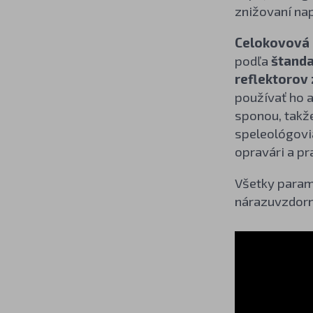
znižovaní nap
Celokovová 
podľa
štanda
reflektorov 
používať ho 
sponou, takže
speleológovia,
opravári a pr
Všetky parame
nárazuvzdorn