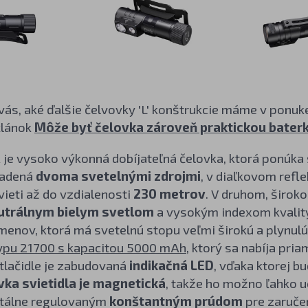
ás, aké ďalšie čelvovky 'L' konštrukcie máme v ponuke
 článok
Môže byť čelovka zároveň praktickou bater
R
je vysoko výkonná dobíjateľná čelovka, ktorá ponúka
sadená
dvoma svetelnými zdrojmi
, v diaľkovom refl
vieti až do vzdialenosti
230 metrov
. V druhom, širok
utrálnym bielym svetlom
a vysokým indexom kvality
menov, ktorá má svetelnú stopu veľmi širokú a plynulú
ypu 21700 s kapacitou 5000 mAh
, ktorý sa nabíja pri
tlačidle je zabudovaná
indikačná LED
, vďaka ktorej b
ka svietidla je magnetická
, takže ho možno ľahko uc
itálne regulovaným
konštantným prúdom
pre zaručen