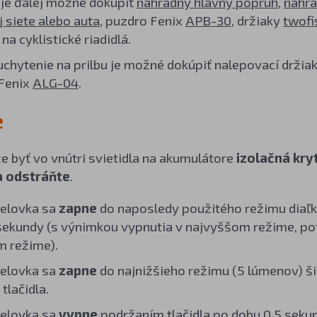
 je ďalej možné dokúpiť
náhradný hlavný popruh
,
náhra
j siete alebo auta
, puzdro Fenix
APB-30
, držiaky
twofi
na cyklistické riadidlá.
uchytenie na prilbu je možné dokúpiť nalepovací držia
Fenix
ALG-04
.
e
 byť vo vnútri svietidla na akumulátore
izolačná kry
 odstráňte
.
čelovka sa
zapne
do naposledy použitého režimu diaľk
sekundy (s výnimkou vypnutia v najvyššom režime, p
 režime).
čelovka sa
zapne
do najnižšieho režimu (5 lúmenov) š
tlačidla.
čelovka sa
vypne
podržaním tlačidla po dobu 0,5 seku