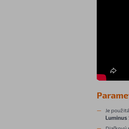
Paramet
Je použit
Luminus
Diaľkový 