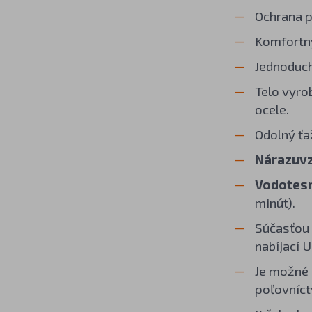
Ochrana p
Komfortný
Jednoduch
Telo vyro
ocele.
Odolný ťa
Nárazuv
Vodotesn
minút).
Súčasťou 
nabíjací 
Je možné 
poľovníctv