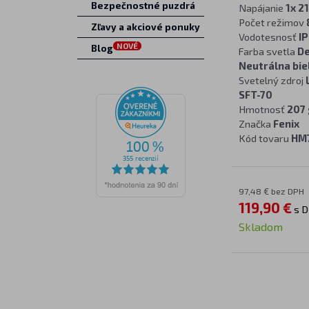
Bezpečnostné puzdrá
Napájanie
1x 2
Počet režimov
Zľavy a akciové ponuky
Vodotesnosť
IP
NOVÉ
Blog
Farba svetla
De
Neutrálna bie
Svetelný zdroj
SFT-70
Hmotnosť
207 
Značka
Fenix
Kód tovaru
HM
97,48 € bez DPH
119,90 €
s 
Skladom