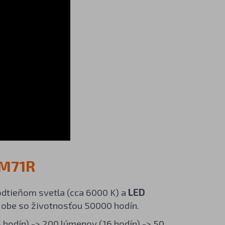
HM71R
dtieňom svetla (cca 6000 K) a
LED
 obe so životnosťou 50000 hodín.
 hodín) -> 200 lúmenov (16 hodín) -> 50