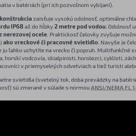
ätia v batériách (pri ich pozvoľnom vybíjaní).
konštrukcia
zaisťuje vysokú odolnosť, optimálne chl
rdu IP68
až do hĺbky
2 metre pod vodou
. Odolnosť
z nerezovej ocele
. Praktickosť čelovky zvyšuje možn
aj
ako vreckové či pracovné svietidlo
. Navyše je če
 ju ľahko uchytíte na vrecko či popruh. Multifunkčné 
 horskí vodcovia, skialpinisti, horolezci, cyklisti, zách
acovníci v priemyselných odvetviach a tiež turisti aleb
tre svietidla (svetelný tok, doba prevádzky na batéri
osť) sú zmerané v súlade s normou
ANSI/NEMA FL 1