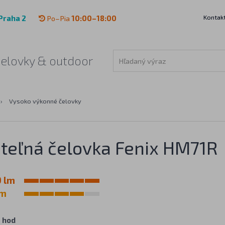
Kontak
Praha 2
Po–Pia
10:00–18:00
čelovky & outdoor
›
Vysoko výkonné čelovky
ateľná čelovka Fenix HM71R
 lm
 m
 hod