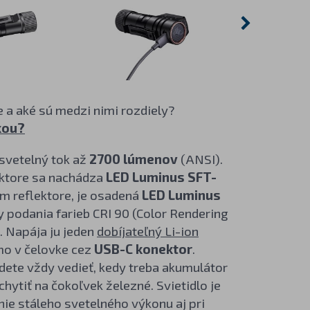
 a aké sú medzi nimi rozdiely?
kou?
 svetelný tok až
2700 lúmenov
(ANSI).
ektore sa nachádza
LED
Luminus SFT-
om reflektore, je osadená
LED Luminus
 podania farieb CRI 90 (Color Rendering
. Napája ju jeden
dobíjateľný Li-ion
amo v čelovke cez
USB-C konektor
.
udete vždy vedieť, kedy treba akumulátor
hytiť na čokoľvek železné. Svietidlo je
ie stáleho svetelného výkonu aj pri