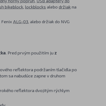
dný horný popruh
,
USB adaptéry do
sh bikeblock
,
lockblocks
alebo
držiak
na
k Fenix
ALG-03
, alebo držiak do NVG
tka
. Pred prvým použitím ju
z
ového reflektora podržaním tlačidla po
otom sa nabudúce zapne v druhom
irokého reflektora dvojitým rýchlym
ndy.