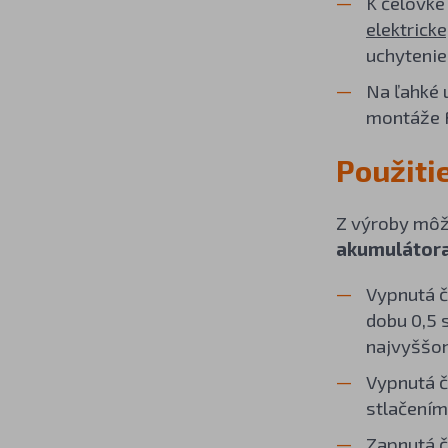
K čelovke
elektricke
uchytenie 
Na ľahké 
montáže 
Použiti
Z výroby môže
akumulátora
Vypnutá 
dobu 0,5 
najvyššom
Vypnutá 
stlačením 
Zapnutá 