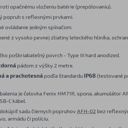
roti opačnému vloženiu batérie (prepólovaniu).
 popruh s reflexnými prvkami.
é ovládanie jedným spínačom.
bené z vysoko pevnej zliatiny leteckého hliníka, ochra
žko poškriabateľný povrch - Type III hard anodized.
zdorná
pádom z výšky 2 metre.
á a prachotesná
podľa štandardu
IP68
(testované p
balenia je čelovka Fenix HM71R, spona, akumulátor A
USB-C kábel.
dokúpiť sadu čiernych popruhov
AFH-02
bez reflexný
o, armádu či políciu.