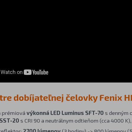
re dobíjateľnej čelovky Fenix 
á prémiová
výkonná LED Luminus SFT-70
s denným o
 SST-20
s CRI 90 a neutrálnym odtieňom (cca 4000 K),
reflektor:
2700 lúmenov
(3 hodiny) -> 800 lúmenov (5