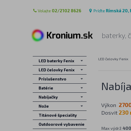
Volajte
02/2102 8626
Príďte
Rímská 20, 
baterky, 
LED čelovky Fenix
LED baterky Fenix
LED čelovky Fenix
Príslušenstvo
Nabíj
Batérie
Nabíjačky
Výkon
2700
Nože
Dosvit
230
Titánové špeciality
Outdoorové vybavenie
Max výdrž
400