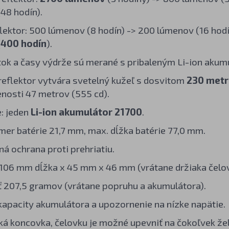
48 hodín).
flektor: 500 lúmenov (8 hodín) -> 200 lúmenov (16 hodí
(
400 hodín
).
tok a časy výdrže sú merané s pribaleným Li-ion aku
reflektor vytvára svetelný kužeľ s dosvitom
230 met
enosti 47 metrov (555 cd).
: jeden
Li-ion akumulátor 21700
.
mer batérie 21,7 mm, max. dĺžka batérie 77,0 mm.
ná ochrana proti prehriatiu.
06 mm dĺžka x 45 mm x 46 mm (vrátane držiaka čelov
207,5 gramov (vrátane popruhu a akumulátora).
 kapacity akumulátora a upozornenie na nízke napätie.
á koncovka, čelovku je možné upevniť na čokoľvek že