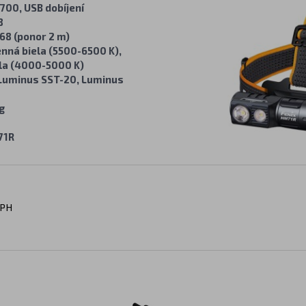
1700, USB dobíjení
8
68 (ponor 2 m)
nná biela (5500-6500 K),
la (4000-5000 K)
Luminus SST-20, Luminus
g
71R
DPH