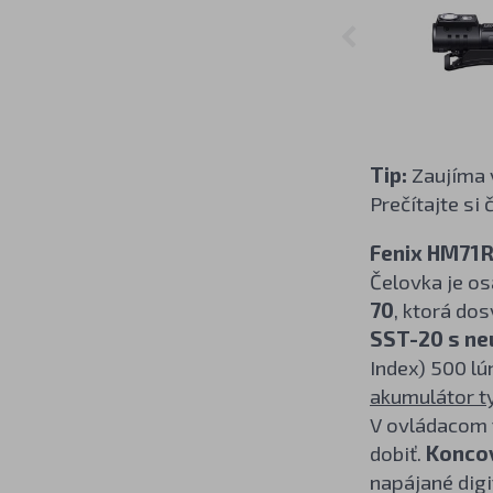
Tip:
Zaujíma v
Prečítajte si
Fenix HM71
Čelovka je o
70
, ktorá dos
SST-20 s ne
Index) 500 lú
akumulátor t
V ovládacom 
dobiť.
Koncov
napájané dig