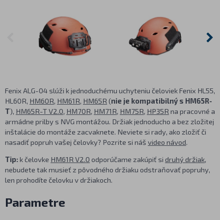
Fenix ALG-04 slúži k jednoduchému uchyteniu čeloviek Fenix HL55,
HL60R,
HM60R
,
HM61R
,
HM65R
(
nie je kompatibilný s HM65R-
T
),
HM65R-T V2.0
,
HM70R
,
HM71R
,
HM75R
,
HP35R
na pracovné a
armádne prilby s NVG montážou. Držiak jednoducho a bez zložitej
inštalácie do montáže zacvaknete. Neviete si rady, ako zložiť či
nasadiť popruh vašej čelovky? Pozrite si náš
video návod
.
Tip:
k čelovke
HM61R V2.0
odporúčame zakúpiť si
druhý držiak
,
nebudete tak musieť z pôvodného držiaku odstraňovať popruhy,
len prohodíte čelovku v držiakoch.
Parametre