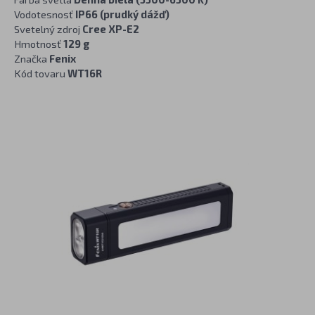
Vodotesnosť
IP66 (prudký dážď)
Svetelný zdroj
Cree XP-E2
Hmotnosť
129 g
Značka
Fenix
Kód tovaru
WT16R