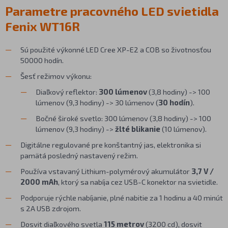
Parametre pracovného LED svietidla
Fenix WT16R
Sú použité výkonné LED Cree XP-E2 a COB so životnosťou
50000 hodín.
Šesť režimov výkonu:
Diaľkový reflektor:
300 lúmenov
(3,8 hodiny) -> 100
lúmenov (9,3 hodiny) -> 30 lúmenov (
30 hodín
).
Bočné široké svetlo: 300 lúmenov (3,8 hodiny) -> 100
lúmenov (9,3 hodiny) ->
žlté blikanie
(10 lúmenov).
Digitálne regulované pre konštantný jas, elektronika si
pamätá posledný nastavený režim.
Používa vstavaný Lithium-polymérový akumulátor
3,7 V /
2000 mAh
, ktorý sa nabíja cez USB-C konektor na svietidle.
Podporuje rýchle nabíjanie, plné nabitie za 1 hodinu a 40 minút
s 2A USB zdrojom.
Dosvit diaľkového svetla
115 metrov
(3200 cd), dosvit