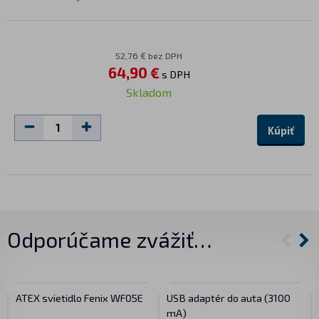
52,76 € bez DPH
64,90 €
s DPH
Skladom
Kúpiť
Odporúčame zvážiť…
ATEX svietidlo Fenix WF05E
USB adaptér do auta (3100
mA)