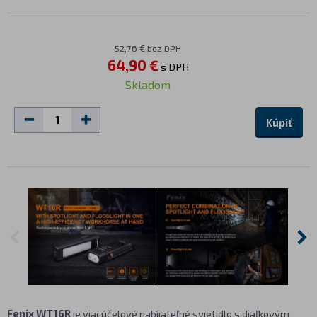
52,76 € bez DPH
64,90 €
s DPH
Skladom
Kúpiť
Fenix WT16R
je viacúčelové nabíjateľné svietidlo s diaľkovým