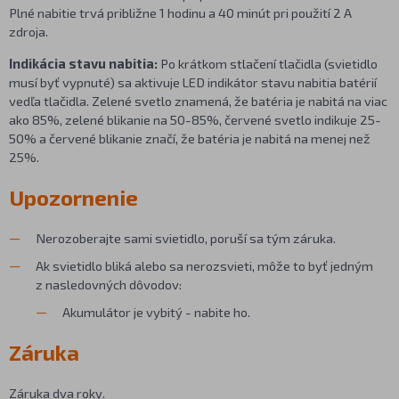
Plné nabitie trvá približne 1 hodinu a 40 minút pri použití 2 A
zdroja.
Indikácia stavu nabitia:
Po krátkom stlačení tlačidla (svietidlo
musí byť vypnuté) sa aktivuje LED indikátor stavu nabitia batérií
vedľa tlačidla. Zelené svetlo znamená, že batéria je nabitá na viac
ako 85%, zelené blikanie na 50-85%, červené svetlo indikuje 25-
50% a červené blikanie značí, že batéria je nabitá na menej než
25%.
Upozornenie
Nerozoberajte sami svietidlo, poruší sa tým záruka.
Ak svietidlo bliká alebo sa nerozsvieti, môže to byť jedným
z nasledovných dôvodov:
Akumulátor je vybitý - nabite ho.
Záruka
Záruka dva roky.