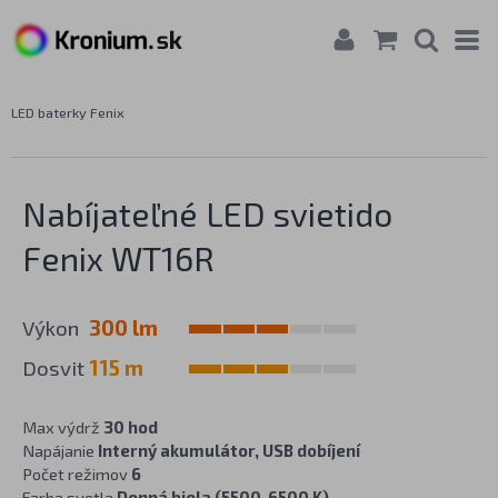
LED baterky Fenix
Nabíjateľné LED svietido
Fenix WT16R
Výkon
300 lm
Dosvit
115 m
Max výdrž
30 hod
Napájanie
Interný akumulátor, USB dobíjení
Počet režimov
6
Farba svetla
Denná biela (5500-6500 K)