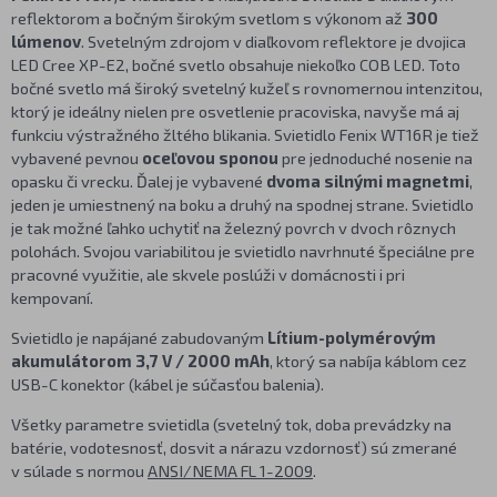
reflektorom a bočným širokým svetlom s výkonom až
300
lúmenov
. Svetelným zdrojom v diaľkovom reflektore je dvojica
LED Cree XP-E2, bočné svetlo obsahuje niekoľko COB LED. Toto
bočné svetlo má široký svetelný kužeľ s rovnomernou intenzitou,
ktorý je ideálny nielen pre osvetlenie pracoviska, navyše má aj
funkciu výstražného žltého blikania. Svietidlo Fenix WT16R je tiež
vybavené pevnou
oceľovou sponou
pre jednoduché nosenie na
opasku či vrecku. Ďalej je vybavené
dvoma silnými magnetmi
,
jeden je umiestnený na boku a druhý na spodnej strane. Svietidlo
je tak možné ľahko uchytiť na železný povrch v dvoch rôznych
polohách. Svojou variabilitou je svietidlo navrhnuté špeciálne pre
pracovné využitie, ale skvele poslúži v domácnosti i pri
kempovaní.
Svietidlo je napájané zabudovaným
Lítium-polymérovým
akumulátorom 3,7 V / 2000 mAh
, ktorý sa nabíja káblom cez
USB-C konektor (kábel je súčasťou balenia).
Všetky parametre svietidla (svetelný tok, doba prevádzky na
batérie, vodotesnosť, dosvit a nárazu vzdornosť) sú zmerané
v súlade s normou
ANSI/NEMA FL 1-2009
.