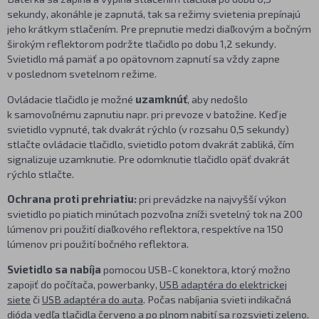
sekundy, akonáhle je zapnutá, tak sa režimy svietenia prepínajú
jeho krátkym stlačením. Pre prepnutie medzi diaľkovým a bočným
širokým reflektorom podržte tlačidlo po dobu 1,2 sekundy.
Svietidlo má pamäť a po opätovnom zapnutí sa vždy zapne
v poslednom svetelnom režime.
Ovládacie tlačidlo je možné
uzamknúť
, aby nedošlo
k samovoľnému zapnutiu napr. pri prevoze v batožine. Keď je
svietidlo vypnuté, tak dvakrát rýchlo (v rozsahu 0,5 sekundy)
stlačte ovládacie tlačidlo, svietidlo potom dvakrát zabliká, čím
signalizuje uzamknutie. Pre odomknutie tlačidlo opäť dvakrát
rýchlo stlačte.
Ochrana proti prehriatiu:
pri prevádzke na najvyšší výkon
svietidlo po piatich minútach pozvoľna zníži svetelný tok na 200
lúmenov pri použití diaľkového reflektora, respektíve na 150
lúmenov pri použití bočného reflektora.
Svietidlo sa nabíja
pomocou USB-C konektora, ktorý možno
zapojiť do počítača, powerbanky,
USB adaptéra do elektrickej
siete
či
USB adaptéra do auta
. Počas nabíjania svieti indikačná
dióda vedľa tlačidla červeno a po plnom nabití sa rozsvieti zeleno.