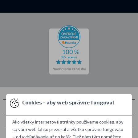
Cookies - aby web správne fungoval
Kontakty
Zastihnete nás
Ako všetky internetové stránky používame cookies, aby
sa vám web ľahko prezeral a všetko správne fungovalo
Všetko o nákupe
– od vyhľadávania až po košík. Tiež nám tým pomôžete