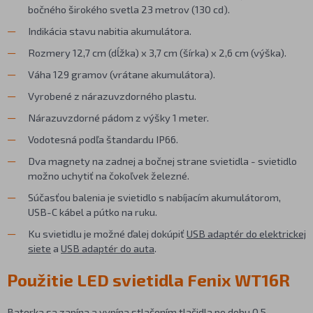
bočného širokého svetla 23 metrov (130 cd).
Indikácia stavu nabitia akumulátora.
Rozmery 12,7 cm (dĺžka) x 3,7 cm (šírka) x 2,6 cm (výška).
Váha 129 gramov (vrátane akumulátora).
Vyrobené z nárazuvzdorného plastu.
Nárazuvzdorné pádom z výšky 1 meter.
Vodotesná podľa štandardu IP66.
Dva magnety na zadnej a bočnej strane svietidla - svietidlo
možno uchytiť na čokoľvek železné.
Súčasťou balenia je svietidlo s nabíjacím akumulátorom,
USB-C kábel a pútko na ruku.
Ku svietidlu je možné ďalej dokúpiť
USB adaptér do elektrickej
siete
a
USB adaptér do auta
.
Použitie LED svietidla Fenix WT16R
Baterka sa zapína a vypína stlačením tlačidla po dobu 0,5