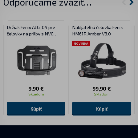
Odporúčame zvážiť…
Držiak Fenix ALG-04 pre
Nabíjateľná čelovka Fenix
čelovky na prilby s NVG
HM61R Amber V3.0
montážou
NOVINKA
9,90 €
99,90 €
Skladom
Skladom
Kúpiť
Kúpiť