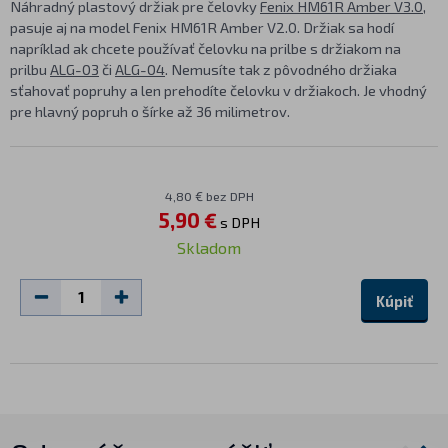
Náhradný plastový držiak pre čelovky
Fenix HM61R Amber V3.0
,
pasuje aj na model Fenix HM61R Amber V2.0. Držiak sa hodí
napríklad ak chcete používať čelovku na prilbe s držiakom na
prilbu
ALG-03
či
ALG-04
. Nemusíte tak z pôvodného držiaka
sťahovať popruhy a len prehodíte čelovku v držiakoch. Je vhodný
pre hlavný popruh o šírke až 36 milimetrov.
4,80 € bez DPH
5,90 €
s DPH
Skladom
Kúpiť