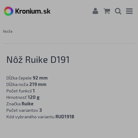
Nože
Nôž Ruike D191
Dĺžka čepele
92 mm
Dĺžka noža
219 mm
Počet funkcií
1
Hmotnosť
120 g
Značka
Ruike
Počet variantov
3
Kód vybraného variantu
RUD191B