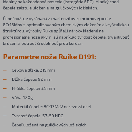
ideálny na každodenné nosenie (kategória EDC). Hladký chod
čepele zaisťuje uloženie na guličkových ložiskách.
Čepeľ noža je vyrábaná z martenzitovej chrómovej ocele
8Cr13MoV s optimalizovaným chemickým zložením a kryštalickou
štruktúrou. Výrobky Ruike spĺňajú nároky kladené na
profesionálne nože akými sú napríklad tvrdosť čepele, trvanlivosť
brúsenia, ostrosť či odolnosť proti korózii.
Parametre noža Ruike D191:
Celková dĺžka: 219 mm
Dĺžka čepele: 92 mm
Hrúbka čepele: 3.5 mm
Váha: 120g
Materiál čepele: 8Cr13MoV nerezová ocel
Tvrdosť čepele: 57-59 HRC
Čepeľ uložená na guličkových ložiskách