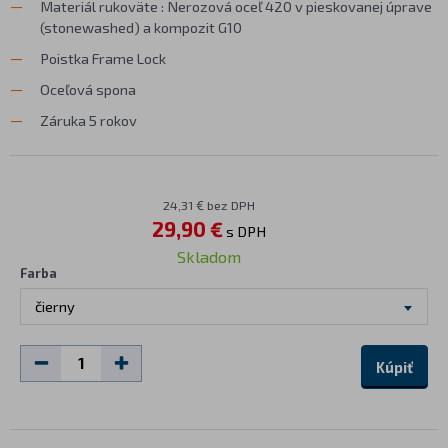
Materiál rukoväte : Nerozová oceľ 420 v pieskovanej úprave
(stonewashed) a kompozit G10
Poistka Frame Lock
Oceľová spona
Záruka 5 rokov
24,31 € bez DPH
29,90 €
s DPH
Skladom
Farba
čierny
Kúpiť