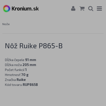
Nože
Nôž Ruike P865-B
Dĺžka čepele
91 mm
Dĺžka noža
205 mm
Počet funkcií
1
Hmotnosť
70 g
Značka
Ruike
Kód tovaru
RUP865B