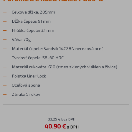
Celková dĺžka: 205mm
Dĺžka čepele: 91 mm
Hrúbka čepele: 3.1 mm
Váha: 70g
Materiál čepele: Sandvik 14C28N nerezová oceľ
Tvrdosť čepele: 58-60 HRC
Materiál rukoväte: G10 (zmes sklených vlákien a živice)
Poistka Liner Lock
Oceľová spona
Záruka 5 rokov
33,25 € bez DPH
40,90 €
s DPH