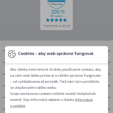
Cookies - aby web správne fungoval
Kontakty
Zastihnete nás
Ako všetky internetové stránky používame cookies, aby
sa vám web ľahko prezeral a všetko správne fungovalo
Všetko o nákupe
– od vyhľadávania až po košík. Tiež nám tým pomôžete
so zlepšovaním nášho webu.
Ďalšie informácie
Svoje nastavenia cookies môžete neskôr kedykoľvek
zmeniť. Viac informácií nájdete v článku
Informácie
Ostatné
o cookies
.