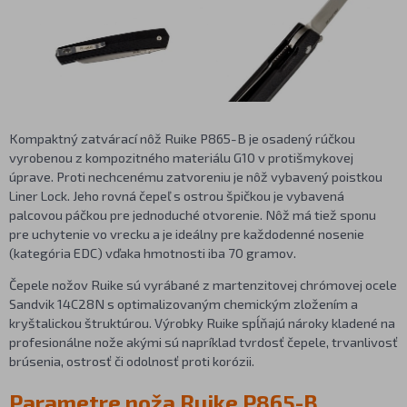
Kompaktný zatvárací nôž Ruike P865-B je osadený rúčkou
vyrobenou z kompozitného materiálu G10 v protišmykovej
úprave. Proti nechcenému zatvoreniu je nôž vybavený poistkou
Liner Lock. Jeho rovná čepeľ s ostrou špičkou je vybavená
palcovou páčkou pre jednoduché otvorenie. Nôž má tiež sponu
pre uchytenie vo vrecku a je ideálny pre každodenné nosenie
(kategória EDC) vďaka hmotnosti iba 70 gramov.
Čepele nožov Ruike sú vyrábané z martenzitovej chrómovej ocele
Sandvik 14C28N s optimalizovaným chemickým zložením a
kryštalickou štruktúrou. Výrobky Ruike spĺňajú nároky kladené na
profesionálne nože akými sú napríklad tvrdosť čepele, trvanlivosť
brúsenia, ostrosť či odolnosť proti korózii.
Parametre noža Ruike P865-B