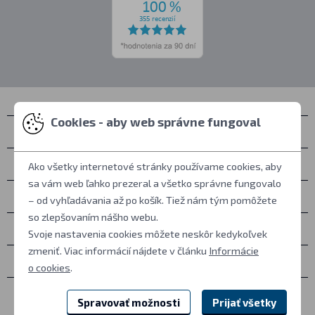
Cookies - aby web správne fungoval
Kontakty
Zastihnete nás
Ako všetky internetové stránky používame cookies, aby
sa vám web ľahko prezeral a všetko správne fungovalo
Všetko o nákupe
– od vyhľadávania až po košík. Tiež nám tým pomôžete
so zlepšovaním nášho webu.
Ďalšie informácie
Svoje nastavenia cookies môžete neskôr kedykoľvek
zmeniť. Viac informácií nájdete v článku
Informácie
Ostatné
o cookies
.
Spravovať možnosti
Prijať všetky