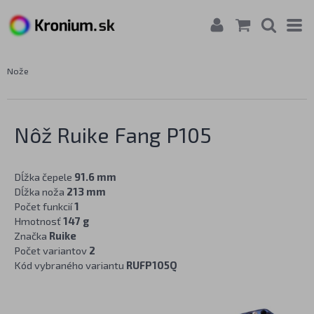
Nože
Nôž Ruike Fang P105
Dĺžka čepele
91.6 mm
Dĺžka noža
213 mm
Počet funkcií
1
Hmotnosť
147 g
Značka
Ruike
Počet variantov
2
Kód vybraného variantu
RUFP105Q