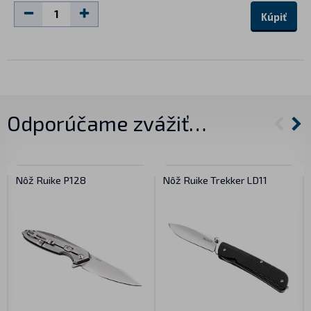
Kúpiť
Odporúčame zvážiť…
Nôž Ruike P128
Nôž Ruike Trekker LD11