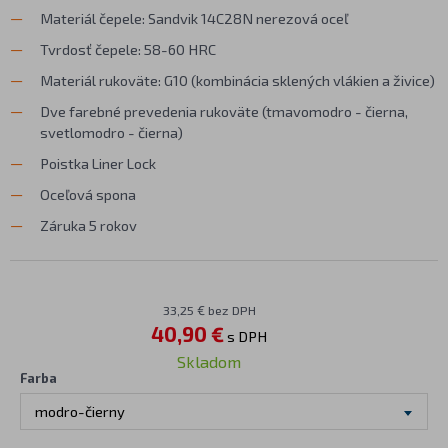
Materiál čepele: Sandvik 14C28N nerezová oceľ
Tvrdosť čepele: 58-60 HRC
Materiál rukoväte: G10 (kombinácia sklených vlákien a živice)
Dve farebné prevedenia rukoväte (tmavomodro - čierna,
svetlomodro - čierna)
Poistka Liner Lock
Oceľová spona
Záruka 5 rokov
33,25 € bez DPH
40,90 €
s DPH
Skladom
Farba
modro-čierny