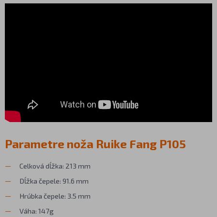
Parametre noža Ruike Fang P105
Celková dĺžka: 213 mm
Dĺžka čepele: 91.6 mm
Hrúbka čepele: 3.5 mm
Váha: 147g