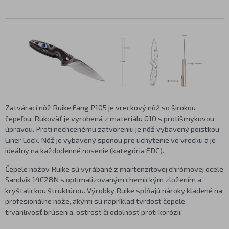
Zatvárací nôž Ruike Fang P105 je vreckový nôž so širokou
čepeľou. Rukoväť je vyrobená z materiálu G10 s protišmykovou
úpravou. Proti nechcenému zatvoreniu je nôž vybavený poistkou
Liner Lock. Nôž je vybavený sponou pre uchytenie vo vrecku a je
ideálny na každodenné nosenie (kategória EDC).
Čepele nožov Ruike sú vyrábané z martenzitovej chrómovej ocele
Sandvik 14C28N s optimalizovaným chemickým zložením a
kryštalickou štruktúrou. Výrobky Ruike spĺňajú nároky kladené na
profesionálne nože, akými sú napríklad tvrdosť čepele,
trvanlivosť brúsenia, ostrosť či odolnosť proti korózii.