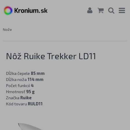
Nože
Nôž Ruike Trekker LD11
Dĺžka čepele
85 mm
Dĺžka noža
114 mm
Počet funkcií
4
Hmotnosť
95 g
Značka
Ruike
Kód tovaru
RULD11