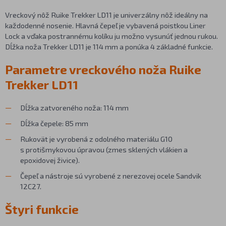
Vreckový nôž Ruike Trekker LD11 je univerzálny nôž ideálny na
každodenné nosenie. Hlavná čepeľ je vybavená poistkou Liner
Lock a vďaka postrannému kolíku ju možno vysunúť jednou rukou.
Dĺžka noža Trekker LD11 je 114 mm a ponúka 4 základné funkcie.
Parametre vreckového noža Ruike
Trekker LD11
Dĺžka zatvoreného noža: 114 mm
Dĺžka čepele: 85 mm
Rukovät je vyrobená z odolného materiálu G10
s protišmykovou úpravou (zmes sklených vlákien a
epoxidovej živice).
Čepeľ a nástroje sú vyrobené z nerezovej ocele Sandvik
12C27.
Štyri funkcie