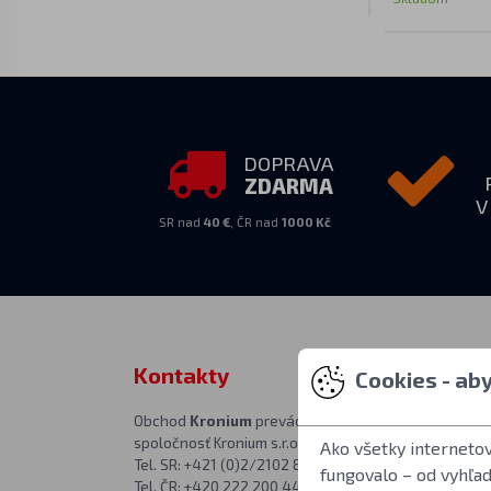
DOPRAVA
ZDARMA
V
SR nad
40 €
, ČR nad
1000 Kč
Kontakty
Zastihnet
Cookies - ab
Obchod
Kronium
prevádzkuje
PO–PIA 10:00–
spoločnosť Kronium s.r.o.
Adresa predajne
Ako všetky interneto
Tel. SR: +421 (0)2/2102 8626
Kronium.cz
fungovalo – od vyhľa
Tel. ČR: +420 222 200 444
Rímská 20