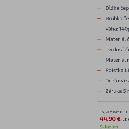
Dĺžka čep
Hrúbka če
Váha: 140
Materiál 
Tvrdosť č
Materiál 
Poistka L
Oceľová 
Záruka 5 
36,50 € bez DPH
44,90 €
s D
Skladom