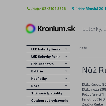
Volajte
02/2102 8626
Príďte
Rímská 20, 
baterky, 
Nože
LED baterky Fenix
LED čelovky Fenix
Príslušenstvo
Nôž R
Batérie
Nabíjačky
Dĺžka čepele
9
Nože
Dĺžka noža
20
Titánové špeciality
Počet funkcií
1
Hmotnosť
140 
Outdoorové vybavenie
Značka
Ruike