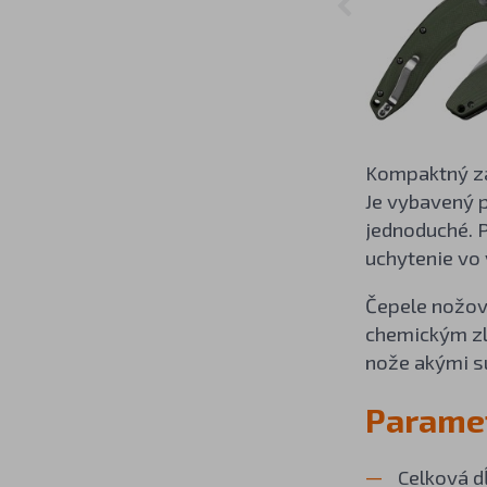
Kompaktný za
Je vybavený p
jednoduché. 
uchytenie vo 
Čepele nožov
chemickým zl
nože akými sú
Paramet
Celková 