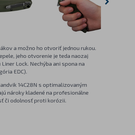
vákov a možno ho otvoriť jednou rukou.
pele, jeho otvorenie je teda naozaj
 Liner Lock. Nechýba ani spona na
gória EDC).
 Sandvik 14C28N s optimalizovaným
ajú nároky kladené na profesionálne
ť či odolnosť proti korózii.