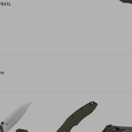
P841L
PH