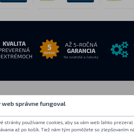
KVALITA
AŽ 5-ROČNÁ
5
PREVERENÁ
GARANCIA
ROKOV
 EXTRÉMOCH
Na svietidlá a čelovky
e nás
Všetko o nákupe
Ďalšie inf
y web správne fungoval
18:00
Ako nakupovať
Užívateľský účet
:
Obchodné podmienky
Často kladené o
vé stránky používame cookies, aby sa vám web ľahko prezeral
Vrátenie tovaru
Norma ANSI FL 
dávania až po košík. Tiež nám tým pomôžete so zlepšovaním n
Záručné podmienky Fenix
LED použité vo s