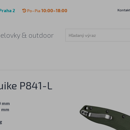
Kontak
Praha 2
Po–Pia
10:00–18:00
čelovky & outdoor
uike P841-L
0 mm
8 mm
g