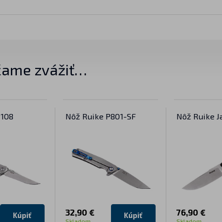
ame zvážiť…
P108
Nôž Ruike P801-SF
Nôž Ruike J
32,90 €
76,90 €
Kúpiť
Kúpiť
Skladom
Skladom