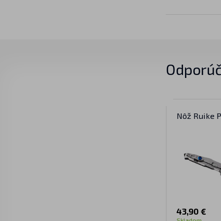
Odporúč
Nôž Ruike 
43,90 €
Skladom