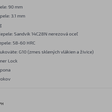
ele: 90 mm
pele: 3.1 mm
g
čepele: Sandvik 14C28N nerezová oceľ
epele: 58-60 HRC
rukoväte: G10 (zmes sklených vlákien a živice)
iner Lock
spona
rokov
PH