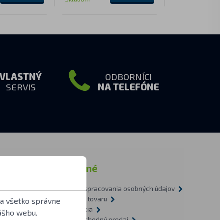
VLASTNÝ
ODBORNÍCI
SERVIS
NA TELEFÓNE
ormácie
Ostatné
Zásady spracovania osobných údajov
tázky
Doprava tovaru
 a všetko správne
1-2009
Recyklácia
ášho webu.
vietidlách
Veľkoobchodný predaj