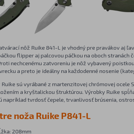
tvárací nôž Ruike 841-L je vhodný pre pravákov aj ľa
áčkou flipper aj palcovou páčkou na oboch stranách če
Proti nechcenému zatvoreniu je nôž vybavený poistkou
vrecku a preto je ideálny na každodenné nosenie (kate
 Ruike sú vyrábané z martenzitovej chrómovej ocele
ožením a kryštalickou štruktúrou. Výrobky Ruike spĺň
 napríklad tvrdosť čepele, trvanlivosť brúsenia, ostros
re noža Ruike P841-L
dĺžka: 208mm