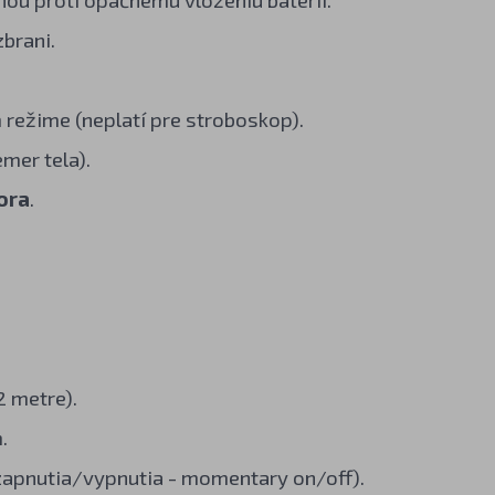
zbrani.
ežime (neplatí pre stroboskop).
mer tela).
ora
.
2 metre).
.
 zapnutia/vypnutia - momentary on/off).