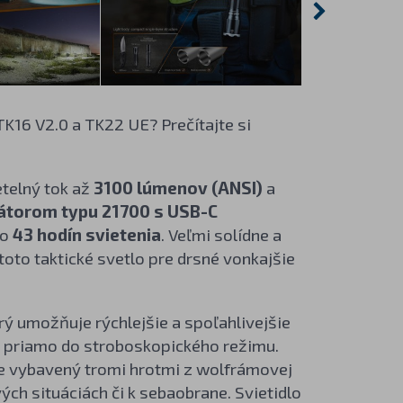
TK16 V2.0 a TK22 UE? Prečítajte si
telný tok až
3100 lúmenov (ANSI)
a
átorom typu 21700 s USB-C
ko
43 hodín svietenia
. Veľmi solídne a
oto taktické svetlo pre drsné vonkajšie
orý umožňuje rýchlejšie a spoľahlivejšie
ť priamo do stroboskopického režimu.
yše vybavený tromi hrotmi z wolfrámovej
ých situáciách či k sebaobrane. Svietidlo