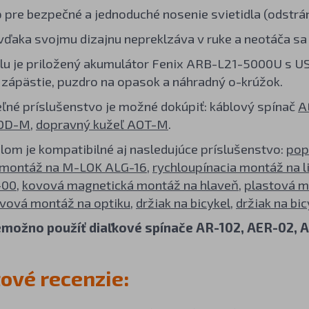
p pre bezpečné a jednoduché nosenie svietidla (odstrán
 vďaka svojmu dizajnu nepreklzáva v ruke a neotáča sa 
dlu je priložený akumulátor Fenix ARB-L21-5000U s US
 zápästie, puzdro na opasok a náhradný o-krúžok.
eľné príslušenstvo je možné dokúpiť: káblový spínač
A
AOD-M
,
dopravný kužeľ AOT-M
.
dlom je kompatibilné aj nasledujúce príslušenstvo:
pop
montáž na M-LOK ALG-16
,
rychloupínacia montáž na l
-00
,
kovová magnetická montáž na hlaveň
,
plastová m
vová montáž na optiku
,
držiak na bicykel
,
držiak na bic
emožno použíť diaľkové spínače AR-102, AER-02, 
ové recenzie: