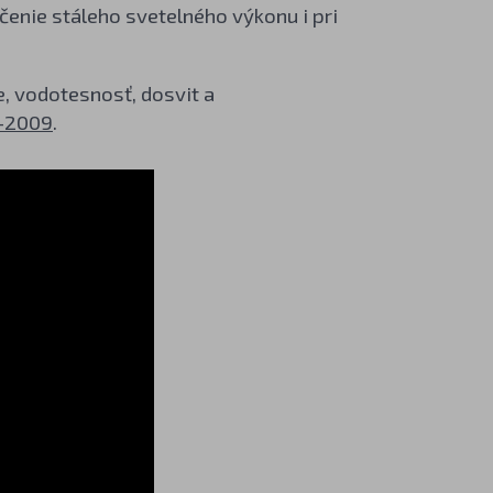
enie stáleho svetelného výkonu i pri
e, vodotesnosť, dosvit a
-2009
.