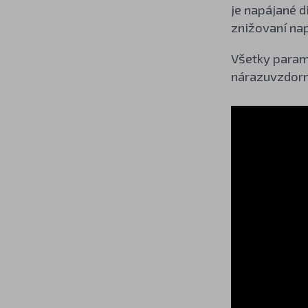
je napájané 
znižovaní nap
Všetky parame
nárazuvzdorn