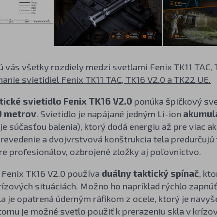
jú vás všetky rozdiely medzi svetlami Fenix TK11 TAC, 
anie svietidiel Fenix TK11 TAC, TK16 V2.0 a TK22 UE.
ické svietidlo Fenix TK16 V2.0
ponúka špičkový sve
0 metrov
. Svietidlo je napájané jedným Li-ion
akumul
e súčasťou balenia), ktorý dodá energiu až pre viac a
evedenie a dvojvrstvová konštrukcia tela predurčujú t
e profesionálov, ozbrojené zložky aj poľovníctvo.
 Fenix TK16 V2.0 používa
duálny taktický spínač
, kt
rízových situáciách. Možno ho napríklad rýchlo zapnú
la je opatrená úderným ráfikom z ocele, ktorý je nav
tomu je možné svetlo použiť k prerazeniu skla v krízov