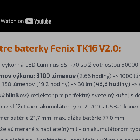
re baterky Fenix TK16 V2.0:
á výkonná LED Luminus SST-70 so životnosťou 50000 h
imov výkonu:
3100 lúmenov
(2,66 hodiny) -> 1000 l
> 150 lúmenov (19,2 hodiny) -> 30 lm (
43,3 hodiny
) ->
ký hliníkový reflektor pre perfektný svetelný kužeľ s
nie slúži
Li-ion akumulátor typu 21700 s USB-C kone
mer batérie 21,7 mm, max. dĺžka batérie 77,0 mm.
že sú merané s nabíjateľným li-ion akumulátorom ty
ka s digitálnou konštantnou reguláciou výkonu a ochra