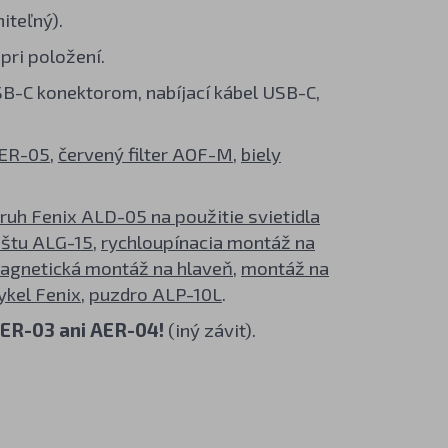
iteľný).
pri položení.
B-C konektorom, nabíjací kábel USB-C,
ER-05
,
červený filter AOF-M
,
biely
ruh Fenix ALD-05 na použitie svietidla
ištu ALG-15
,
rychloupínacia montáž na
agnetická montáž na hlaveň
,
montáž na
ykel Fenix
,
puzdro ALP-10L
.
AER-03 ani AER-04!
(iný závit).