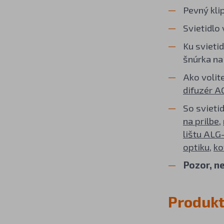
Pevný kli
Svietidlo
Ku svieti
šnúrka na
Ako volit
difuzér 
So svieti
na prilbe
,
lištu ALG
optiku
,
ko
Pozor, n
Produkt