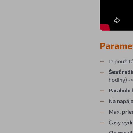
Paramet
Je použit
Šesť rež
hodiny) -
Parabolic
Na napája
Max. prie
Časy výdr
Elektroni