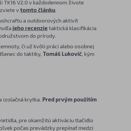
i TK16 V2.0 v každodennom živote
zviete v
tomto článku
.
ushcraftu a outdoorových aktivít
 Podľa
jeho recenzie
taktická klasifikácia
rodružstvom do prírody.
temnoty, či už kvôli práci alebo osobnej
adšenec do taktiky,
Tomáš Lukovič
, kým
 izolačná krytka.
Pred prvým použitím
ietidla, pre okamžitú aktiváciu tlačidlo
ykoľvek počas prevádzky prepínať medzi