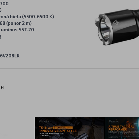
1700
6
nná biela (5500-6500 K)
68 (ponor 2 m)
Luminus SST-70
g
16V20BLK
PH