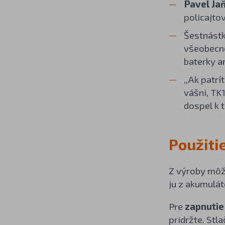
Pavel Ja
policajto
Šestnástk
všeobecn
baterky a
,,Ak patrí
vášni, TK1
dospel k 
Použitie
Z výroby môže
ju z akumulát
Pre
zapnuti
pridržte. St