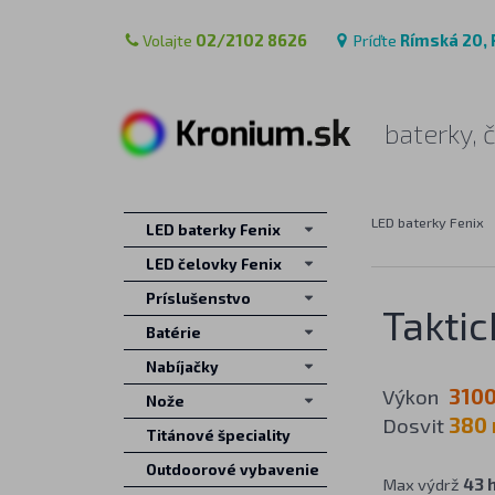
Volajte
02/2102 8626
Príďte
Rímská 20, 
baterky, 
LED baterky Fenix
LED baterky Fenix
LED čelovky Fenix
Príslušenstvo
Taktic
Batérie
Nabíjačky
Výkon
3100
Nože
Dosvit
380
Titánové špeciality
Outdoorové vybavenie
Max výdrž
43 