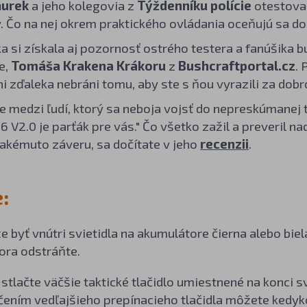
ňurek
a jeho kolegovia z
Týždenníku polície
otestoval
v. Čo na nej okrem praktického ovládania oceňujú sa do
a si získala aj pozornosť ostrého testera a fanúšika b
e,
Tomáša Krakena Krákoru
z
Bushcraftportal.cz
.
ni zďaleka nebráni tomu, aby ste s ňou vyrazili za dob
te medzi ľudí, ktorý sa neboja vojsť do nepreskúmanej 
6 V2.0 je parťák pre vás." Čo všetko zažil a preveril n
takémuto záveru, sa dočítate v jeho
recenzii
.
:
 byť vnútri svietidla na akumulátore čierna alebo biela
ora odstráňte.
e
stlačte väčšie taktické tlačidlo umiestnené na konci sv
lačením vedľajšieho prepínacieho tlačidla môžete ked