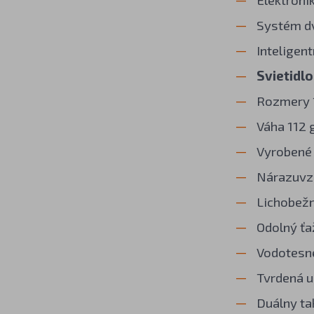
Systém dv
Inteligent
Svietidl
Rozmery 1
Váha 112 
Vyrobené 
Nárazuvzd
Lichobežn
Odolný ťa
Vodotesné
Tvrdená u
Duálny ta