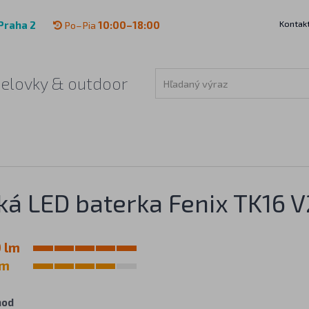
Kontak
Praha 2
Po–Pia
10:00–18:00
čelovky & outdoor
ká LED baterka Fenix TK16 V
 lm
 m
hod