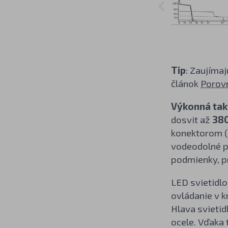
Tip
: Zaujíma
článok
Porovn
Výkonná takt
dosvit až
38
konektorom (j
vodeodolné pr
podmienky, pr
LED svietidlo
ovládanie v k
Hlava svietid
ocele. Vďaka 