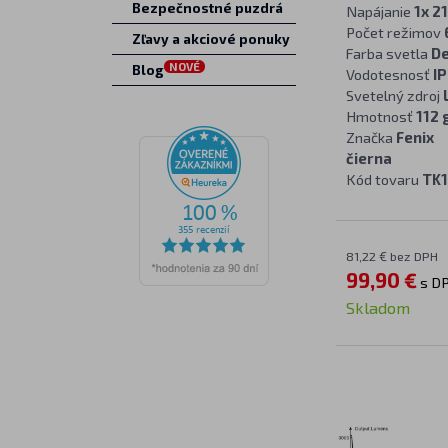
Bezpečnostné puzdrá
Napájanie
1x 2
Počet režimov
Zľavy a akciové ponuky
Farba svetla
De
NOVÉ
Blog
Vodotesnosť
IP
Svetelný zdroj
Hmotnosť
112 
Značka
Fenix
čierna
Kód tovaru
TK
81,22 € bez DPH
99,90 €
s D
Skladom