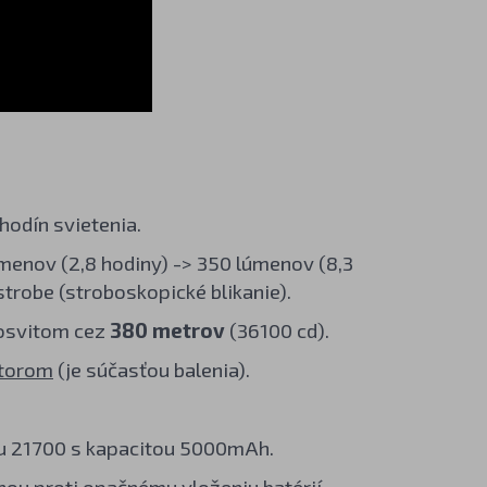
odín svietenia.
úmenov (2,8 hodiny) -> 350 lúmenov (8,3
 strobe (stroboskopické blikanie).
 dosvitom cez
380 metrov
(36100 cd).
ktorom
(je súčasťou balenia).
pu 21700 s kapacitou 5000mAh.
nou proti opačnému vloženiu batérií.