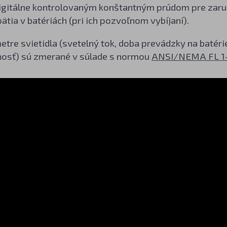
digitálne kontrolovaným konštantným prúdom pre zaruč
ätia v batériách (pri ich pozvoľnom vybíjaní).
tre svietidla (svetelný tok, doba prevádzky na batéri
osť) sú zmerané v súlade s normou
ANSI/NEMA FL 1