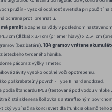
och pružín - vysoká odolnosť svietidla pri použití na 
ná ochrana proti prehriatiu.
o má pamäť
a zapne sa vždy v poslednom nastavenom r
4,3 cm (dĺžka) x 3,4 cm (priemer hlavy) x 2,54 cm (prie
gramov (bez batérií),
184 gramov vrátane akumulát
z leteckého tvrdeného hliníka.
orné pádom z výšky 1 meter.
íkové závity vysoko odolné voči opotrebeniu.
žko poškrabateľný povrch - Type III hard anodized.
 podľa štandardu IP68 (testované pod vodou v hĺbke 
ltra čistá sklenená šošovka s antireflexným povrchom
ktický vypínač na konci svietidla (funkcia okamžitého