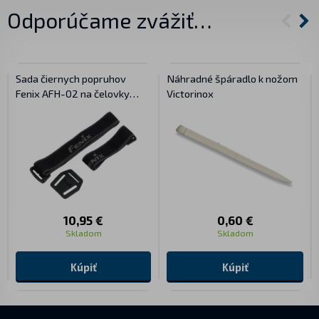
Odporúčame zvážiť…
Sada čiernych popruhov
Náhradné špáradlo k nožom
Fenix AFH-02 na čelovky
Victorinox
Fenix
10,95 €
0,60 €
Skladom
Skladom
Kúpiť
Kúpiť