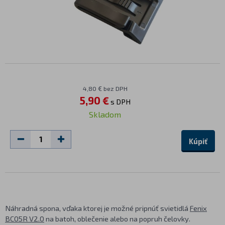
4,80 € bez DPH
5,90 €
s DPH
Skladom
Kúpiť
Náhradná spona, vďaka ktorej je možné pripnúť svietidlá
Fenix
BC05R V2.0
na batoh, oblečenie alebo na popruh čelovky.