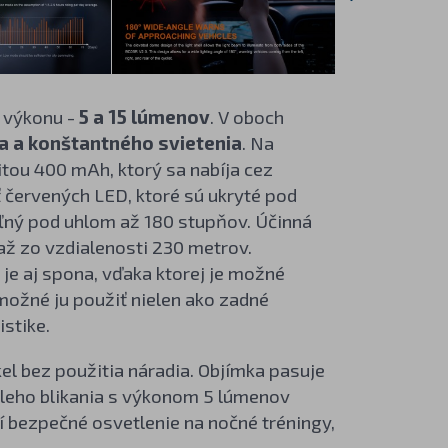
 výkonu -
5 a 15 lúmenov
. V oboch
ia a konštantného svietenia
. Na
tou 400 mAh, ktorý sa nabíja cez
 červených LED, ktoré sú ukryté pod
eľný pod uhlom až 180 stupňov. Účinná
 až zo vzdialenosti 230 metrov.
je aj spona, vďaka ktorej je možné
 možné ju použiť nielen ako zadné
istike.
el bez použitia náradia. Objímka pasuje
hleho blikania s výkonom 5 lúmenov
í bezpečné osvetlenie na nočné tréningy,