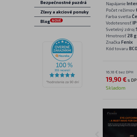
Bezpečnostné puzdrá
Napájanie
Inte
Počet režimov
Zľavy a akciové ponuky
Farba svetla
Č
NOVÉ
Blog
Vodotesnosť
IP
Svetelný zdroj
Hmotnosť
28 g
Značka
Fenix
Kód tovaru
BC
16,18 € bez DPH
19,90 €
s D
Skladom