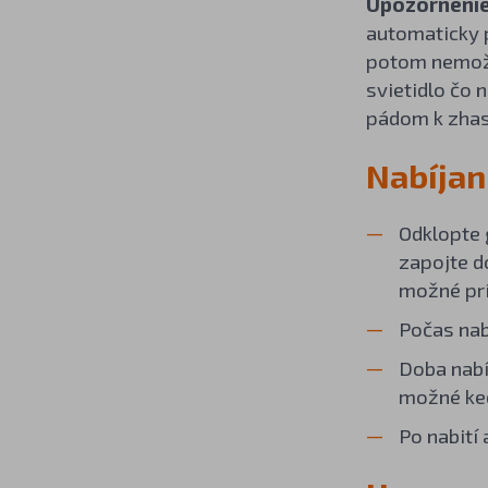
Upozornenie
automaticky p
potom nemožn
svietidlo čo 
pádom k zhasn
Nabíjan
Odklopte 
zapojte d
možné prí
Počas nabí
Doba nabí
možné ked
Po nabití