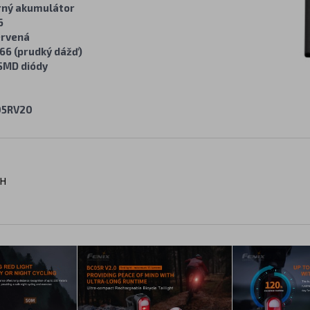
rný akumulátor
6
ervená
66 (prudký dážď)
SMD diódy
05RV20
PH