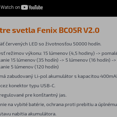
re svetla Fenix BC05R V2.0
äť červených LED so životnosťou 50000 hodín.
sť režimov výkonu: 15 lúmenov (4,5 hodiny) -> pomalé 
ikanie 15 lúmenov (35 hodín) -> 5 lúmenov (16 hodín) -
ikanie 5 lúmenov (120 hodín)
 má zabudovaný Li-pol akumulátor s kapacitou 400mA
 cez konektor typu USB-C.
 regulované pre konštantný jas.
ie na vybité batérie, ochrana proti prebitiu a úplnému
 stavu nabitia akumulátora.