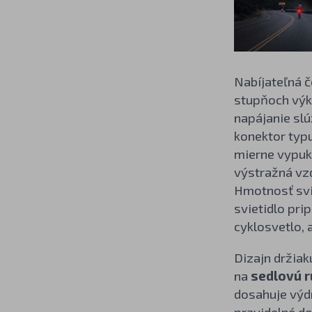
Nabíjateľná č
stupňoch výk
napájanie sl
konektor typu
mierne vypukl
výstražná vzd
Hmotnosť svie
svietidlo pri
cyklosvetlo, 
Dizajn držiak
na
sedlovú r
dosahuje výd
pravidelné do