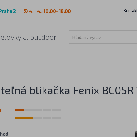
Kontak
Praha 2
Po–Pia
10:00–18:00
čelovky & outdoor
teľná blikačka Fenix BC05R
m
m
 hod