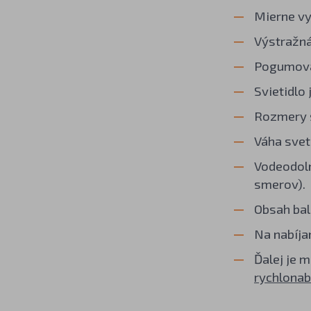
Mierne vy
Výstražná
Pogumovan
Svietidlo
Rozmery s
Váha svet
Vodeodoln
smerov).
Obsah bal
Na nabíj
Ďalej je 
rychlonab