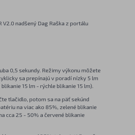
5R V2.0 nadšený Dag Raška z portálu
zhruba 0,5 sekundy. Režimy výkonu môžete
yklicky sa prepínajú v poradí nízky 5 lm
blikanie 15 lm - rýchle blikanie 15 lm).
čte tlačidlo, potom sa na päť sekúnd
batériu na viac ako 85%, zelené blikanie
 na cca 25 - 50% a červené blikanie