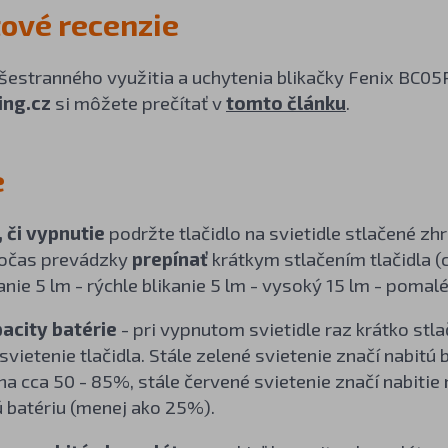
ové recenzie
všestranného využitia a uchytenia blikačky Fenix BC0
ing.cz
si môžete prečítať v
tomto článku
.
e
 či vypnutie
podržte tlačidlo na svietidle stlačené 
očas prevádzky
prepínať
krátkym stlačením tlačidla (c
nie 5 lm - rýchle blikanie 5 lm - vysoký 15 lm - pomalé 
pacity batérie
- pri vypnutom svietidle raz krátko stla
svietenie tlačidla. Stále zelené svietenie značí nabitú 
 na cca 50 - 85%, stále červené svietenie značí nabitie
 batériu (menej ako 25%).