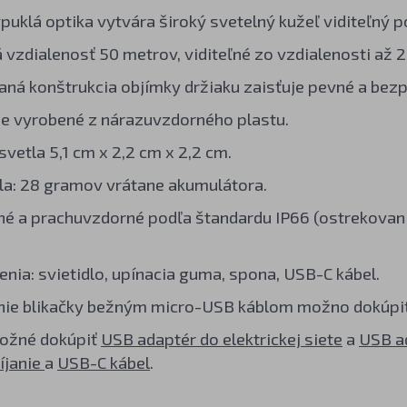
puklá optika vytvára široký svetelný kužeľ viditeľný 
 vzdialenosť 50 metrov, viditeľné zo vzdialenosti až 
á konštrukcia objímky držiaku zaisťuje pevné a bezp
 je vyrobené z nárazuvzdorného plastu.
vetla 5,1 cm x 2,2 cm x 2,2 cm.
la: 28 gramov vrátane akumulátora.
é a prachuvzdorné podľa štandardu IP66 (ostrekovani
enia: svietidlo, upínacia guma, spona, USB-C kábel.
anie blikačky bežným micro-USB káblom možno dokúpi
možné dokúpiť
USB adaptér do elektrickej siete
a
USB a
íjanie
a
USB-C kábel
.