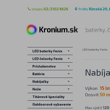
Volajte
02/2102 8626
Príďte
Rímská 20, 
baterky, 
LED baterky Fenix
LED baterky Fenix
LED čelovky Fenix
Príslušenstvo
Nabíja
Batérie
Nabíjačky
Výkon
15 l
Nože
Dosvit
50 
Titánové špeciality
Outdoorové vybavenie
Max výdrž
120