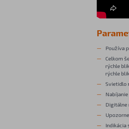
Paramet
Používa p
Celkom še
rýchle bl
rýchle bl
Svietidlo
Nabíjanie
Digitálne
Upozornen
Indikácia