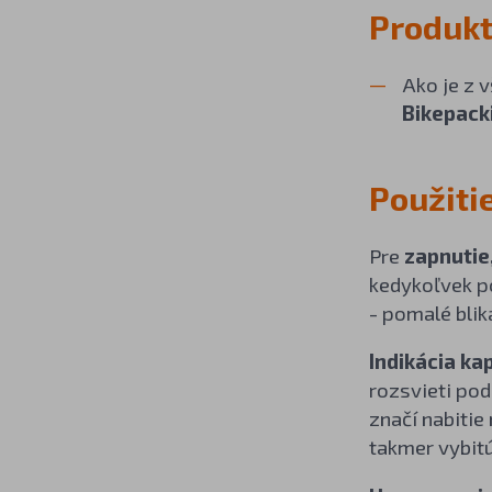
Produkt
Ako je z 
Bikepack
Použiti
Pre
zapnutie,
kedykoľvek p
- pomalé blika
Indikácia ka
rozsvieti pod
značí nabitie
takmer vybitú