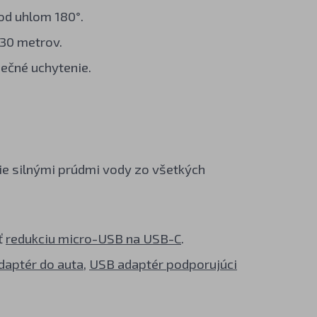
pod uhlom 180°.
230 metrov.
ečné uchytenie.
e silnými prúdmi vody zo všetkých
ť
redukciu micro-USB na USB-C
.
daptér do auta
,
USB adaptér podporujúci