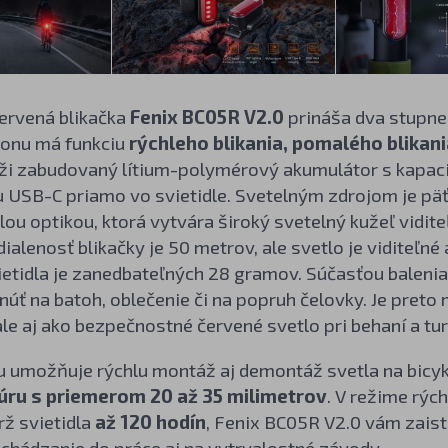
ervená blikačka
Fenix BC05R V2.0
prináša dva stupne
onu má funkciu
rýchleho blikania, pomalého blikan
úži zabudovaný lítium-polymérový akumulátor s kapaci
 USB-C priamo vo svietidle. Svetelným zdrojom je päť
ou optikou, ktorá vytvára široký svetelný kužeľ vidit
ialenosť blikačky je 50 metrov, ale svetlo je viditeľné
tidla je zanedbateľných 28 gramov. Súčasťou balenia 
pnúť na batoh, oblečenie či na popruh čelovky. Je preto
ale aj ako bezpečnostné červené svetlo pri behaní a tur
u umožňuje rýchlu montáž aj demontáž svetla na bicyk
úru s priemerom 20 až 35 milimetrov
. V režime rýc
rž svietidla
až 120 hodín
, Fenix BC05R V2.0 vám zaist
chádzanie do práce aj na vytrvalostné závody.