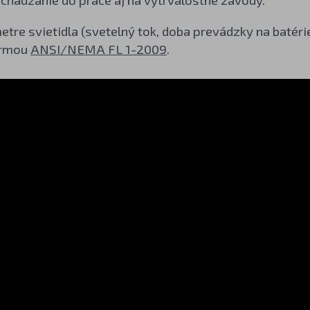
tre svietidla (svetelný tok, doba prevádzky na batér
ormou
ANSI/NEMA FL 1-2009
.