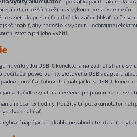
 na vybitý akumulátor
- pokiaľ kapacita akumulátora
repínať do nižších režimov výkonu pre zaistenie čo n
o svietidlo prepnúť) a tlačidlo začne blikať na červ
najskôr nabiť, aby nedošlo k vypnutiu ochrannej elekt
utiu svetla pri jeho vybití.
ie
gumovú krytku USB-C konektora na zadnej strane sviet
o počítača, powerbanky,
sieťového USB adaptéru
aleb
padne použiť aj ľubovoľnú nabíjačku s USB-C konekto
jania tlačidlo svieti na červeno, po plnom nabití sviet
jania je cca 1,5 hodiny. Použitý Li-pol akumulátor net
ykoľvek nabíjať.
 a vybratí napájacieho kábla nezabudnite utesniť krytk