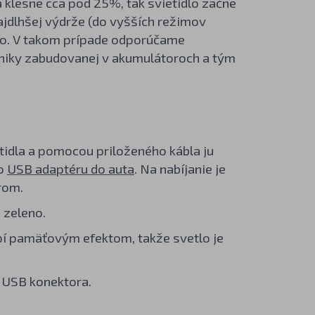
 klesne cca pod 25%, tak svietidlo začne
ajdlhšej výdrže (do vyšších režimov
eno. V takom prípade odporúčame
roniky zabudovanej v akumulátoroch a tým
idla a pomocou priloženého kábla ju
o
USB adaptéru do auta
. Na nabíjanie je
rom.
i zeleno.
rpí pamäťovým efektom, takže svetlo je
u USB konektora.