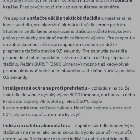
krytka
. Pred prvým použitím ju z akumulátora odstráňte.
Pre zapnutie
stlačte väčšie taktické tlačidlo
umiestnené na
konci svietidla, pre okamžitú aktiváciu tlačidlo jemne pridržte.
Stlačením vedľajšieho prepínacieho tlačidla môžete kedykoľvek
počas prevádzky prepínať medzi režimami výkonu. Pre prepnutie
do zábleskového režimu pri zapnutom svietidle pridržte
prepínacie tlačidlo zhruba 0,5 sekundy. Pre zapnutie svietidla
priamo do stroboskopického režimu stlačte a držte prepínacie
tlačidlo. Režim BURST (3600 lúmenov) možno tiež kedykoľvek
priamo aktivovať podržaním hlavného taktického tlačidla po dobu
0,5 sekundy.
Inteligentná ochrana proti prehriatiu
- vzhľadom na to, že
svietidlo dosahuje vysoký výkon 3600 lúmenov, dochádza u neho
k nárastu teploty. Ak teplota prekročí 60°C, dôjde
k automatickému zníženiu výkonu. Hneď ako teplota klesne pod
60°C, výkon sa opäť automaticky zvýši.
Indikácia nabitia akumulátora
- Zapnite svietidlo ľubovoľným
tlačidlom na menej ako jednu sekundu (rýchlo zapnúť->vypnúť),
potom sa na 3 sekundy rozsvieti indikácia nabitia batérie vedľa