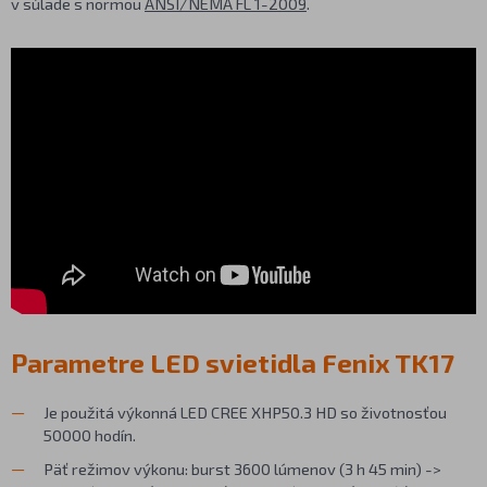
v súlade s normou
ANSI/NEMA FL 1-2009
.
Parametre LED svietidla Fenix TK17
Je použitá výkonná LED CREE XHP50.3 HD so životnosťou
50000 hodín.
Päť režimov výkonu: burst 3600 lúmenov (3 h 45 min) ->