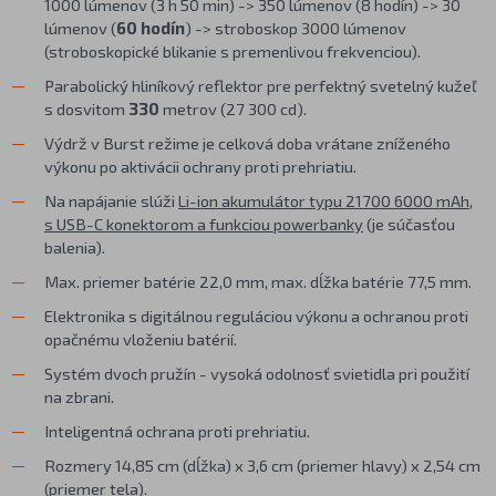
1000 lúmenov (3 h 50 min) -> 350 lúmenov (8 hodín) -> 30
lúmenov (
60 hodín
) -> stroboskop 3000 lúmenov
(stroboskopické blikanie s premenlivou frekvenciou).
Parabolický hliníkový reflektor pre perfektný svetelný kužeľ
s dosvitom
330
metrov (27 300 cd).
Výdrž v Burst režime je celková doba vrátane zníženého
výkonu po aktivácii ochrany proti prehriatiu.
Na napájanie slúži
Li-ion akumulátor typu 21700 6000 mAh,
s USB-C konektorom a funkciou powerbanky
(je súčasťou
balenia).
Max. priemer batérie 22,0 mm, max. dĺžka batérie 77,5 mm.
Elektronika s digitálnou reguláciou výkonu a ochranou proti
opačnému vloženiu batérií.
Systém dvoch pružín - vysoká odolnosť svietidla pri použití
na zbrani.
Inteligentná ochrana proti prehriatiu.
Rozmery 14,85 cm (dĺžka) x 3,6 cm (priemer hlavy) x 2,54 cm
(priemer tela).