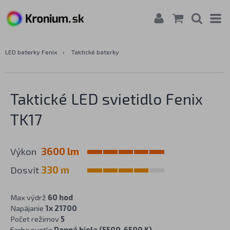
LED baterky Fenix
›
Taktické baterky
Taktické LED svietidlo Fenix
TK17
Výkon
3600 lm
Dosvit
330 m
Max výdrž
60 hod
Napájanie
1x 21700
Počet režimov
5
Farba svetla
Denná biela (5500-6500 K)