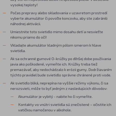
vysokej teploty!
Počas prepravy alebo skladovania v uzavretom prostredí
vyberte akumulátor či povoľte koncovku, aby ste zabránili
náhodnej aktivácii.
Umiestnite toto svietidlo mimo dosahu detí a nesvieťte
nikomu priamo do očí!
Vkladajte akumulátor kladným pólom smerom k hlave
svietidla.
Ak sa ochranné gumové O-krúžky po dlhšej dobe používania
javia ako poškodené, vymeňte ich. Krúžky treba tiež
premazávať, aby nedochádzalo k erózii gumy. Dodržiavaním
týchto pravidiel bude svietidlo správne chránené proti vode.
Ak svietidlo bliká, neprepína na vyššie režimy výkonu, či sa
nerozsvieti, môže to byť jedným z nasledujúcich dôvodov:
Akumulátor je vybitý - nabite ho či vymeňte.
Kontakty vo vnútri svietidla sú znečistené – očistite ich
vatičkou namočenou v alkohole.