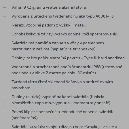
Váha 197,2 gramu vrátane akumulátora.
Vyrobené z leteckého tvrdeného hliníka typu A6061-T6.
Nárazuvzdorné pádom z výšky 1 meter.
Lichobežníkové závity vysoko odolné voči opotrebovaniu.
Svietidlo má pamäť a zapne sa vždy v poslednom
nastavenom režime (neplatí pre stroboskop).
Odolný, ťažko poškriabateľný povrch - Type III hard anodized.
Vodotesné a prachotesné podľa štandardu IP68 (testované
pod vodou v hĺbke 2 metre po dobu 30 minút).
Tvrdená ultra čistá sklenená šošovka s antireflexným
povrchom.
Duálny taktický vypínač na konci svietidla (funkcia
okamžitého zapnutia/vypnutia - momentary on/off).
Pevný klip pre bezpečné a jednoduché nosenie svietidla
(odnímateľný).
Svietidlo sa vďaka svojmu dizajnu neprešmykuje v ruke a