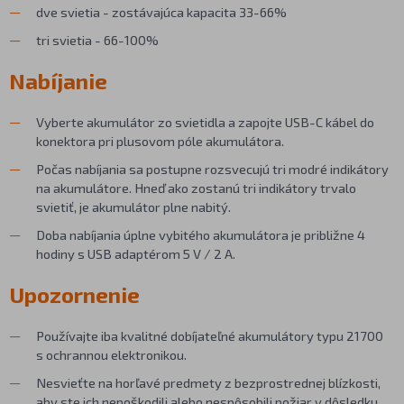
dve svietia - zostávajúca kapacita 33-66%
tri svietia - 66-100%
Nabíjanie
Vyberte akumulátor zo svietidla a zapojte USB-C kábel do
konektora pri plusovom póle akumulátora.
Počas nabíjania sa postupne rozsvecujú tri modré indikátory
na akumulátore. Hneď ako zostanú tri indikátory trvalo
svietiť, je akumulátor plne nabitý.
Doba nabíjania úplne vybitého akumulátora je približne 4
hodiny s USB adaptérom 5 V / 2 A.
Upozornenie
Používajte iba kvalitné dobíjateľné akumulátory typu 21700
s ochrannou elektronikou.
Nesvieťte na horľavé predmety z bezprostrednej blízkosti,
aby ste ich nepoškodili alebo nespôsobili požiar v dôsledku