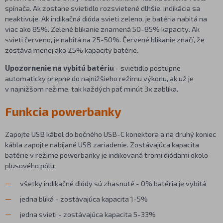
spínača. Ak zostane svietidlo rozsvietené dlhšie, indikácia sa
neaktivuje. Ak indikačná dióda svieti zeleno, je batéria nabitá na
viac ako 85%. Zelené blikanie znamená 50-85% kapacity. Ak
svieti červeno, je nabitá na 25-50%. Červené blikanie značí, že
zostáva menej ako 25% kapacity batérie.
Upozornenie na vybitú batériu
- svietidlo postupne
automaticky prepne do najnižšieho režimu výkonu, ak už je
v najnižšom režime, tak každých päť minút 3x zablíka.
Funkcia powerbanky
Zapojte USB kábel do bočného USB-C konektora a na druhý koniec
kábla zapojte nabíjané USB zariadenie. Zostávajúca kapacita
batérie v režime powerbanky je indikovaná tromi diódami okolo
plusového pólu:
všetky indikačné diódy sú zhasnuté - 0% batéria je vybitá
jedna bliká - zostávajúca kapacita 1-5%
jedna svieti - zostávajúca kapacita 5-33%