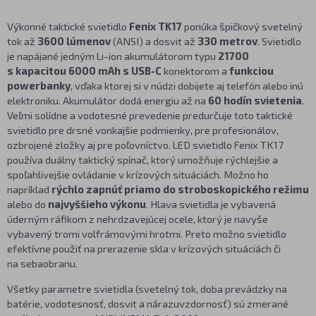
Výkonné taktické svietidlo
Fenix TK17
ponúka špičkový svetelný
tok až
3600 lúmenov
(ANSI) a dosvit až
330 metrov
. Svietidlo
je napájané jedným Li-ion akumulátorom typu
21700
s kapacitou 6000 mAh s USB-C
konektorom a
funkciou
powerbanky
, vďaka ktorej si v núdzi dobijete aj telefón alebo inú
elektroniku. Akumulátor dodá energiu až na
60 hodín svietenia
.
Veľmi solídne a vodotesné prevedenie predurčuje toto taktické
svietidlo pre drsné vonkajšie podmienky, pre profesionálov,
ozbrojené zložky aj pre poľovníctvo. LED svietidlo Fenix TK17
používa duálny taktický spínač, ktorý umožňuje rýchlejšie a
spoľahlivejšie ovládanie v krízových situáciách. Možno ho
napríklad
rýchlo zapnúť priamo do stroboskopického režimu
alebo do
najvyššieho výkonu
. Hlava svietidla je vybavená
úderným ráfikom z nehrdzavejúcej ocele, ktorý je navyše
vybavený tromi volfrámovými hrotmi. Preto možno svietidlo
efektívne použiť na prerazenie skla v krízových situáciách či
na sebaobranu.
Všetky parametre svietidla (svetelný tok, doba prevádzky na
batérie, vodotesnosť, dosvit a nárazuvzdornosť) sú zmerané