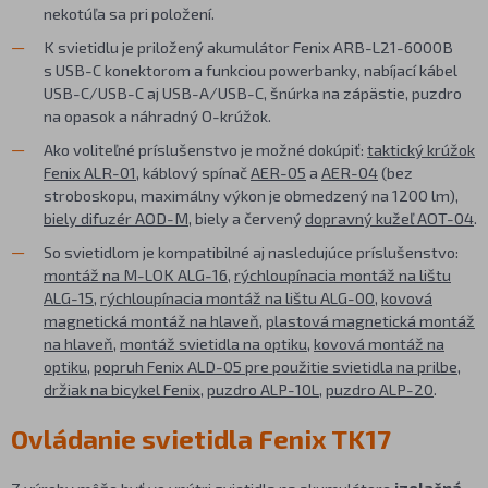
nekotúľa sa pri položení.
K svietidlu je priložený akumulátor Fenix ARB-L21-6000B
s USB-C konektorom a funkciou powerbanky, nabíjací kábel
USB-C/USB-C aj USB-A/USB-C, šnúrka na zápästie, puzdro
na opasok a náhradný O-krúžok.
Ako voliteľné príslušenstvo je možné dokúpiť:
taktický krúžok
Fenix ALR-01
, káblový spínač
AER-05
a
AER-04
(bez
stroboskopu, maximálny výkon je obmedzený na 1200 lm),
biely difuzér AOD-M
, biely a červený
dopravný kužeľ AOT-04
.
So svietidlom je kompatibilné aj nasledujúce príslušenstvo:
montáž na M-LOK ALG-16
,
rýchloupínacia montáž na lištu
ALG-15
,
rýchloupínacia montáž na lištu ALG-00
,
kovová
magnetická montáž na hlaveň
,
plastová magnetická montáž
na hlaveň
,
montáž svietidla na optiku
,
kovová montáž na
optiku
,
popruh Fenix ALD-05 pre použitie svietidla na prilbe
,
držiak na bicykel Fenix
,
puzdro ALP-10L
,
puzdro ALP-20
.
Ovládanie svietidla Fenix TK17
Z výroby môže byť vo vnútri svietidla na akumulátore
izolačná