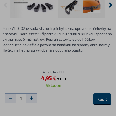
Fenix ALD-02 je sada štyroch príchytiek na upevnenie čelovky na
pracovnú, horolezeckú, športovú či inú prilbu s hrúbkou spodného
okraja max. 6 milimetrov. Popruh čelovky sa do háčikov
jednoducho navlečie a potom sa zaháknu za spodný okraj helmy.
Háčiky na helmu sú vyrobené z odolného plastu.
4,02 € bez DPH
4,95 €
s DPH
Skladom
Kúpiť