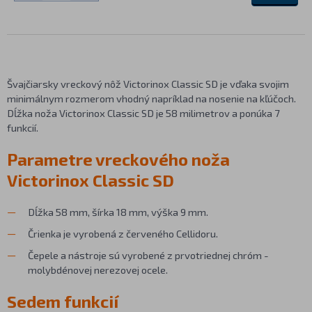
Švajčiarsky vreckový nôž Victorinox Classic SD je vďaka svojim
minimálnym rozmerom vhodný napríklad na nosenie na kľúčoch.
Dĺžka noža Victorinox Classic SD je 58 milimetrov a ponúka 7
funkcií.
Parametre vreckového noža
Victorinox Classic SD
Dĺžka 58 mm, šírka 18 mm, výška 9 mm.
Črienka je vyrobená z červeného Cellidoru.
Čepele a nástroje sú vyrobené z prvotriednej chróm -
molybdénovej nerezovej ocele.
Sedem funkcií