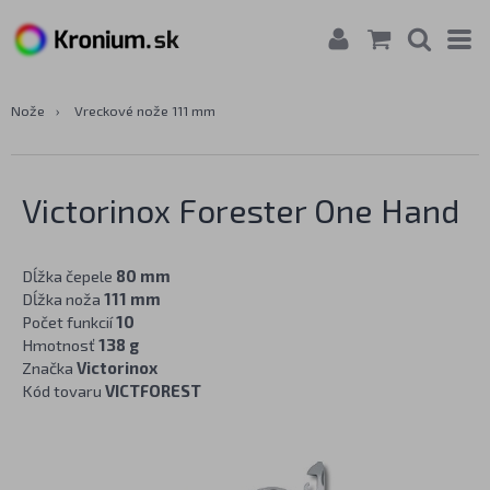
Nože
›
Vreckové nože 111 mm
Victorinox Forester One Hand
Dĺžka čepele
80 mm
Dĺžka noža
111 mm
Počet funkcií
10
Hmotnosť
138 g
Značka
Victorinox
Kód tovaru
VICTFOREST