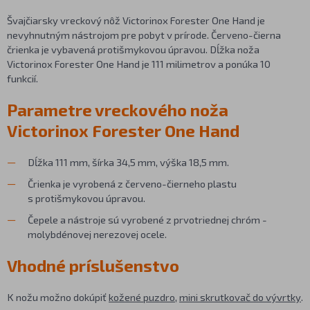
Švajčiarsky vreckový nôž Victorinox Forester One Hand je
nevyhnutným nástrojom pre pobyt v prírode. Červeno-čierna
črienka je vybavená protišmykovou úpravou. Dĺžka noža
Victorinox Forester One Hand je 111 milimetrov a ponúka 10
funkcií.
Parametre vreckového noža
Victorinox Forester One Hand
Dĺžka 111 mm, šírka 34,5 mm, výška 18,5 mm.
Črienka je vyrobená z červeno-čierneho plastu
s protišmykovou úpravou.
Čepele a nástroje sú vyrobené z prvotriednej chróm -
molybdénovej nerezovej ocele.
Vhodné príslušenstvo
K nožu možno dokúpiť
kožené puzdro
,
mini skrutkovač do vývrtky
.