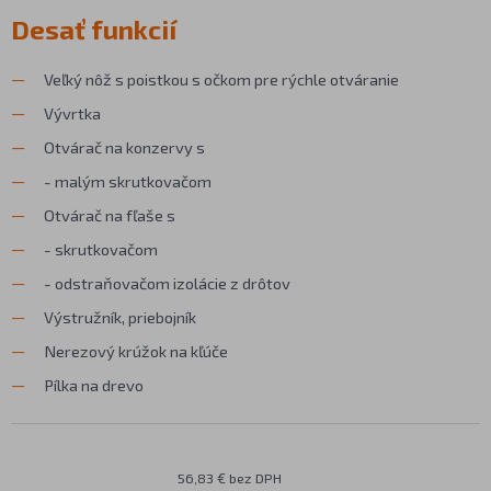
Desať funkcií
Veľký nôž s poistkou s očkom pre rýchle otváranie
Vývrtka
Otvárač na konzervy s
- malým skrutkovačom
Otvárač na fľaše s
- skrutkovačom
- odstraňovačom izolácie z drôtov
Výstružník, priebojník
Nerezový krúžok na kľúče
Pílka na drevo
56,83 € bez DPH