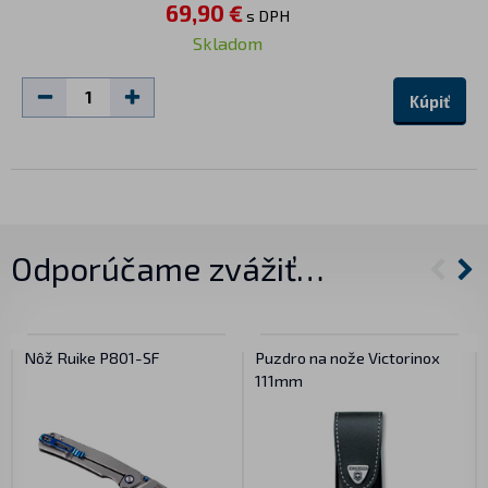
69,90 €
s DPH
Skladom
Kúpiť
Odporúčame zvážiť…
Nôž Ruike P801-SF
Puzdro na nože Victorinox
111mm