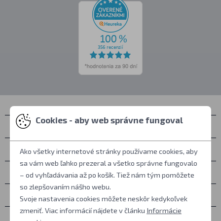
Cookies - aby web správne fungoval
Kontakty
Zastihnete nás
Ako všetky internetové stránky používame cookies, aby
sa vám web ľahko prezeral a všetko správne fungovalo
Všetko o nákupe
– od vyhľadávania až po košík. Tiež nám tým pomôžete
so zlepšovaním nášho webu.
Ďalšie informácie
Svoje nastavenia cookies môžete neskôr kedykoľvek
zmeniť. Viac informácií nájdete v článku
Informácie
Ostatné