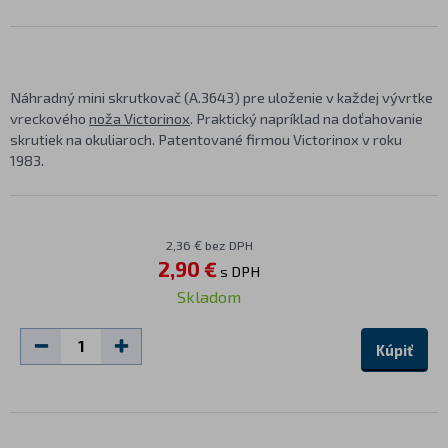
Náhradný mini skrutkovač (A.3643) pre uloženie v každej vývrtke
vreckového
noža Victorinox
. Praktický napríklad na doťahovanie
skrutiek na okuliaroch. Patentované firmou Victorinox v roku
1983.
2,36 € bez DPH
2,90 €
s DPH
Skladom
Kúpiť