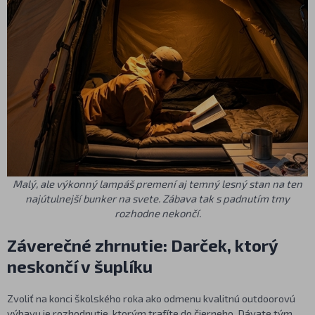
Malý, ale výkonný lampáš premení aj temný lesný stan na ten
najútulnejší bunker na svete. Zábava tak s padnutím tmy
rozhodne nekončí.
Záverečné zhrnutie: Darček, ktorý
neskončí v šuplíku
Zvoliť na konci školského roka ako odmenu kvalitnú outdoorovú
výbavu je rozhodnutie, ktorým trafíte do čierneho. Dávate tým