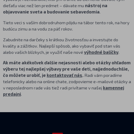
dieťaťu viac než len predmet – dávate mu
nástroj na
objavovanie sveta a budovanie sebavedomia
.
Tieto veci s vaším dobrodruhom pôjdu na tábor tento rok, na hory
budúcu zimu a na vodu za päť rokov.
Zabudnite na darčeky s krátkou životnosťou a investujte do
kvality a zážitkov. Najlepší spôsob, ako vybaviť pod stan vás
alebo vašich blízkych, je využiť naše nové
výhodné balíčky
.
Ak máte akékoľvek ďalšie nejasnosti alebo otázky ohľadom
výberu tej najlepšej výbavy pre vaše deti, najjednoduchšie,
čo môžete urobiť, je
kontaktovať nás
.
Radi vám poradíme
telefonicky alebo na online chate, zodpovieme e-mailové otázky a
v neposlednom rade vás tiež radi privítame v našej
kamennej
predajni
.