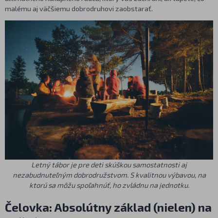
malému aj väčšiemu dobrodruhovi zaobstarať.
Letný tábor je pre deti skúškou samostatnosti aj
nezabudnuteľným dobrodružstvom. S kvalitnou výbavou, na
ktorú sa môžu spoľahnúť, ho zvládnu na jednotku.
Čelovka: Absolútny základ (nielen) na