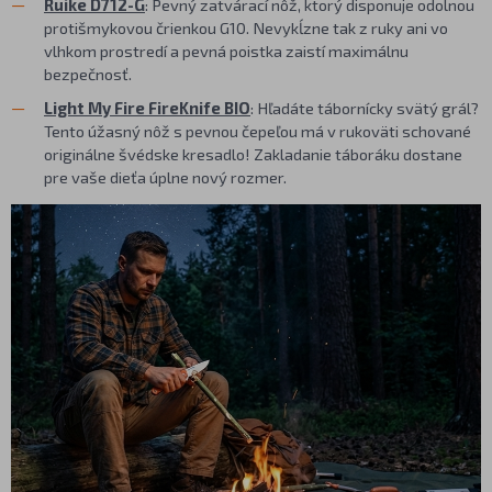
Ruike D712-G
: Pevný zatvárací nôž, ktorý disponuje odolnou
protišmykovou črienkou G10. Nevykĺzne tak z ruky ani vo
vlhkom prostredí a pevná poistka zaistí maximálnu
bezpečnosť.
Light My Fire FireKnife BIO
: Hľadáte tábornícky svätý grál?
Tento úžasný nôž s pevnou čepeľou má v rukoväti schované
originálne švédske kresadlo! Zakladanie táboráku dostane
pre vaše dieťa úplne nový rozmer.