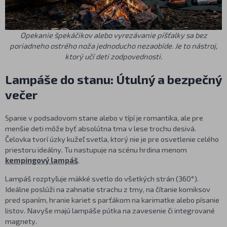
Opekanie špekáčikov alebo vyrezávanie píšťalky sa bez
poriadneho ostrého noža jednoducho nezaobíde. Je to nástroj,
ktorý učí deti zodpovednosti.
Lampáše do stanu: Útulný a bezpečný
večer
Spanie v podsadovom stane alebo v típí je romantika, ale pre
menšie deti môže byť absolútna tma v lese trochu desivá.
Čelovka tvorí úzky kužeľ svetla, ktorý nie je pre osvetlenie celého
priestoru ideálny. Tu nastupuje na scénu hrdina menom
kempingový lampáš
.
Lampáš rozptyľuje mäkké svetlo do všetkých strán (360°).
Ideálne poslúži na zahnatie strachu z tmy, na čítanie komiksov
pred spaním, hranie kariet s parťákom na karimatke alebo písanie
listov. Navyše majú lampáše pútka na zavesenie či integrované
magnety.