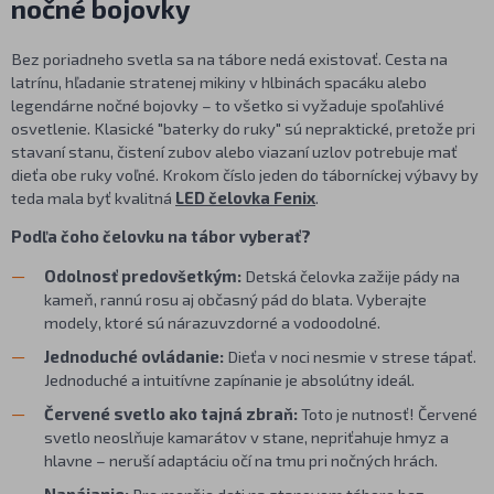
nočné bojovky
Bez poriadneho svetla sa na tábore nedá existovať. Cesta na
latrínu, hľadanie stratenej mikiny v hlbinách spacáku alebo
legendárne nočné bojovky – to všetko si vyžaduje spoľahlivé
osvetlenie. Klasické "baterky do ruky" sú nepraktické, pretože pri
stavaní stanu, čistení zubov alebo viazaní uzlov potrebuje mať
dieťa obe ruky voľné. Krokom číslo jeden do táborníckej výbavy by
teda mala byť kvalitná
LED čelovka Fenix
.
Podľa čoho čelovku na tábor vyberať?
Odolnosť predovšetkým:
Detská čelovka zažije pády na
kameň, rannú rosu aj občasný pád do blata. Vyberajte
modely, ktoré sú nárazuvzdorné a vodoodolné.
Jednoduché ovládanie:
Dieťa v noci nesmie v strese tápať.
Jednoduché a intuitívne zapínanie je absolútny ideál.
Červené svetlo ako tajná zbraň:
Toto je nutnosť! Červené
svetlo neoslňuje kamarátov v stane, nepriťahuje hmyz a
hlavne – neruší adaptáciu očí na tmu pri nočných hrách.