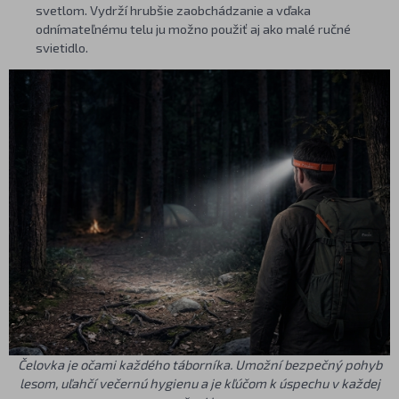
svetlom. Vydrží hrubšie zaobchádzanie a vďaka
odnímateľnému telu ju možno použiť aj ako malé ručné
svietidlo.
Čelovka je očami každého táborníka. Umožní bezpečný pohyb
lesom, uľahčí večernú hygienu a je kľúčom k úspechu v každej