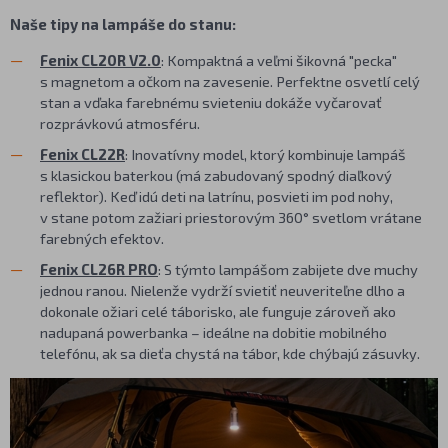
Naše tipy na lampáše do stanu:
Fenix CL20R V2.0
: Kompaktná a veľmi šikovná "pecka"
s magnetom a očkom na zavesenie. Perfektne osvetlí celý
stan a vďaka farebnému svieteniu dokáže vyčarovať
rozprávkovú atmosféru.
Fenix CL22R
: Inovatívny model, ktorý kombinuje lampáš
s klasickou baterkou (má zabudovaný spodný diaľkový
reflektor). Keď idú deti na latrínu, posvieti im pod nohy,
v stane potom zažiari priestorovým 360° svetlom vrátane
farebných efektov.
Fenix CL26R PRO
: S týmto lampášom zabijete dve muchy
jednou ranou. Nielenže vydrží svietiť neuveriteľne dlho a
dokonale ožiari celé táborisko, ale funguje zároveň ako
nadupaná powerbanka – ideálne na dobitie mobilného
telefónu, ak sa dieťa chystá na tábor, kde chýbajú zásuvky.