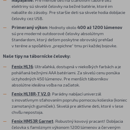
Napájanie:
Pre menšie deti na stanovom tábore bez
elektriny sú skvelé čelovky na bežné batérie, ktoré im
nabalíte do zásoby. Pre staršie deti sa skvele hodia dobíjacie
čelovky cez USB.
Primeraný výkon:
Hodnoty okolo
400 až 1200 lúmenov
sú pre moderné outdoorové čelovky absolútnym
štandardom, ktorý deťom poskytne obrovský prehľad
v teréne a spoľahlivo „prepichne“ tmu pri každej bojovke.
Naše tipy na tábornícke čelovky:
Fenix HL16
: Ultraľahká, dostupná v niekoľkých farbách a je
poháňaná bežnými AAA batériami. Za skvelú cenu ponúka
úctyhodných 450 lúmenov. Pre menších táborníkov
absolútne ideálna voľba na začiatok.
Fenix HL18R-T V2.0
: Parádny nabíjací univerzál
s inovatívnym sťahovaním popruhu pomocou kolieska (koniec
zamotaných gumičiek). Skvelá pre aktívne deti, ktoré v lese
chvíľu nepostoja.
Fenix HM53R Garnet
: Robustný kovový pracant! Dobíjacia
čelovka s famóznym výkonom 1200 lúmenov a červeným