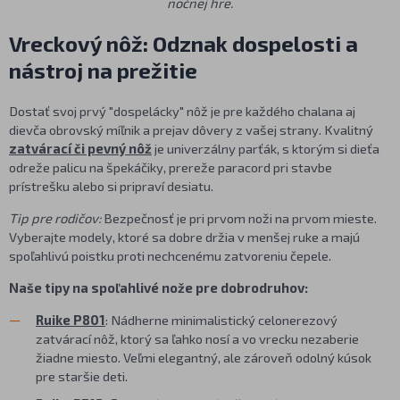
nočnej hre.
Vreckový nôž: Odznak dospelosti a
nástroj na prežitie
Dostať svoj prvý "dospelácky" nôž je pre každého chalana aj
dievča obrovský míľnik a prejav dôvery z vašej strany. Kvalitný
zatvárací či pevný nôž
je univerzálny parťák, s ktorým si dieťa
odreže palicu na špekáčiky, prereže paracord pri stavbe
prístrešku alebo si pripraví desiatu.
Tip pre rodičov:
Bezpečnosť je pri prvom noži na prvom mieste.
Vyberajte modely, ktoré sa dobre držia v menšej ruke a majú
spoľahlivú poistku proti nechcenému zatvoreniu čepele.
Naše tipy na spoľahlivé nože pre dobrodruhov:
Ruike P801
: Nádherne minimalistický celonerezový
zatvárací nôž, ktorý sa ľahko nosí a vo vrecku nezaberie
žiadne miesto. Veľmi elegantný, ale zároveň odolný kúsok
pre staršie deti.