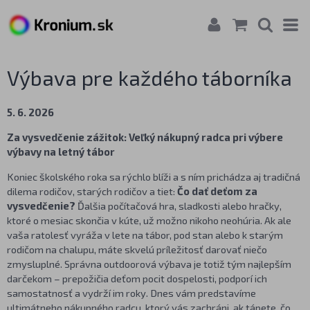
Výbava pre každého táborníka
5. 6. 2026
Za vysvedčenie zážitok: Veľký nákupný radca pri výbere
výbavy na letný tábor
Koniec školského roka sa rýchlo blíži a s ním prichádza aj tradičná
dilema rodičov, starých rodičov a tiet:
Čo dať deťom za
vysvedčenie?
Ďalšia počítačová hra, sladkosti alebo hračky,
ktoré o mesiac skončia v kúte, už možno nikoho neohúria. Ak ale
vaša ratolesť vyráža v lete na tábor, pod stan alebo k starým
rodičom na chalupu, máte skvelú príležitosť darovať niečo
zmysluplné. Správna outdoorová výbava je totiž tým najlepším
darčekom – prepožičia deťom pocit dospelosti, podporí ich
samostatnosť a vydrží im roky. Dnes vám predstavíme
ultimátneho nákupného radcu, ktorý vás zachráni, ak tápete, čo