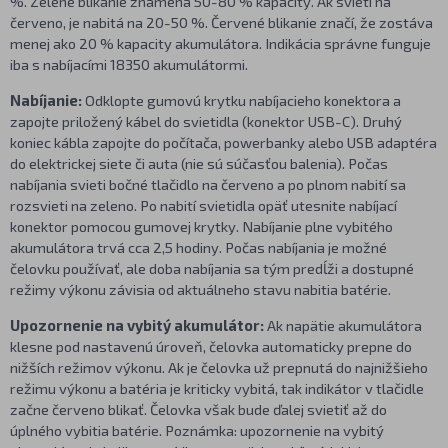
%. Zelené blikanie znamená 50-80 % kapacity. Ak svieti na
červeno, je nabitá na 20-50 %. Červené blikanie značí, že zostáva
menej ako 20 % kapacity akumulátora. Indikácia správne funguje
iba s nabíjacími 18350 akumulátormi.
Nabíjanie:
Odklopte gumovú krytku nabíjacieho konektora a
zapojte priložený kábel do svietidla (konektor USB-C). Druhý
koniec kábla zapojte do počítača, powerbanky alebo USB adaptéra
do elektrickej siete či auta (nie sú súčasťou balenia). Počas
nabíjania svieti bočné tlačidlo na červeno a po plnom nabití sa
rozsvieti na zeleno. Po nabití svietidla opäť utesnite nabíjací
konektor pomocou gumovej krytky. Nabíjanie plne vybitého
akumulátora trvá cca 2,5 hodiny. Počas nabíjania je možné
čelovku používať, ale doba nabíjania sa tým predĺži a dostupné
režimy výkonu závisia od aktuálneho stavu nabitia batérie.
Upozornenie na vybitý akumulátor:
Ak napätie akumulátora
klesne pod nastavenú úroveň, čelovka automaticky prepne do
nižších režimov výkonu. Ak je čelovka už prepnutá do najnižšieho
režimu výkonu a batéria je kriticky vybitá, tak indikátor v tlačidle
začne červeno blikať. Čelovka však bude ďalej svietiť až do
úplného vybitia batérie. Poznámka: upozornenie na vybitý