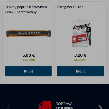
Hlavný popruh k čelovkám
Energizer CR123
Fenix - perforovaný
6,00 €
3,20 €
Skladom
Skladom
Kúpiť
Kúpiť
DOPRAVA
ZDARMA