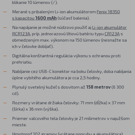
blikanie 10 lúmenov (/).
Merané s pribaleným Li-ion akumulátorom
Fenix 18350
s kapacitou
1600 mAh
(súčasť balenia).
Na napájanie je možné núdzovo použiť aj
Li-ion akumulátor
RCR123A
, príp. jednorazovú lítiovú batériu typu
CR123A
s
obmedzeným max. výkonom na 150 lúmenov (nesnažte sa
ich v čelovke dobíjať).
Digitálna konštantná regulácia výkonu s ochranou proti
prehriatiu.
Nabíjanie cez USB-C konektor na boku čelovky, doba nabíjania
úplne vybitého akumulátora je cca 2,5 hodiny.
Plynulý svetelný kužeľ s dosvitom až
158 metrov
(6 300
cd).
Rozmery vrátane držiaka čelovky: 71 mm (dĺžka) x 37 mm
(šírka) x 36 mm (výška).
Priemer valcového tela čelovky je 21 milimetrov v najužšom
mieste.
Hmotnosť 102 gramov (vrátane popruhu a akumulátora).