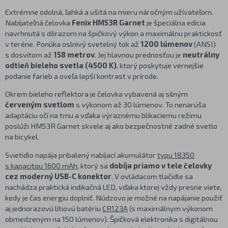
Extrémne odolná, ľahká a ušitá na mieru náročným užívateľom.
Nabíjateľná čelovka
Fenix HM53R Garnet
je špeciálna edícia
navrhnutá s dôrazom na špičkový výkon a maximálnu praktickosť
v teréne. Ponúka oslnivý svetelný tok až
1200 lúmenov
(ANSI)
s dosvitom až
158 metrov
. Jej hlavnou prednosťou je
neutrálny
odtieň bieleho svetla (4500 K)
, ktorý poskytuje vernejšie
podanie farieb a oveľa lepší kontrast v prírode.
Okrem bieleho reflektora je čelovka vybavená aj silným
červeným svetlom
s výkonom až 30 lúmenov. To nenarúša
adaptáciu očí na tmu a vďaka výraznému blikaciemu režimu
poslúži HM53R Garnet skvele aj ako bezpečnostné zadné svetlo
na bicykel.
Svietidlo napája pribalený nabíjací akumulátor
typu 18350
s kapacitou 1600 mAh
, ktorý sa
dobíja priamo v tele čelovky
cez moderný USB-C konektor
. V ovládacom tlačidle sa
nachádza praktická indikačná LED, vďaka ktorej vždy presne viete,
kedy je čas energiu doplniť. Núdzovo je možné na napájanie použiť
aj jednorazovú lítiovú batériu
CR123A
(s maximálnym výkonom
obmedzeným na 150 lúmenov). Špičková elektronika s digitálnou