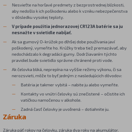
Nesvieťte na horľavé predmety z bezprostrednej blízkosti,
aby nedošlo k ich poškodeniu alebo k vzniku nebezpečenstva
v dôsledku vysokej teploty.
V prípade použitia jednorazovej CR123A batérie sa ju
nesnažte v svietidle nabíjať.
Ak sa gumový O-krúžok po dlhšej dobe používania javí
poškodený, vymeňte ho. Krúžky treba tiež premazávať, aby
nedochádzalo k degradácii gumy. Dodržiavaním týchto
pravidiel bude svietidlo správne chránené proti vode.
Ak čelovka bliká, neprepína na vyššie režimy výkonu, či sa
nerozsvieti, môže to byť jedným z nasledujúcich dôvodov:
Batéria je takmer vybitá – nabite ju alebo vymeňte.
Kontakty vo vnútri čelovky sú znečistené – očistite ich
vatičkou namočenou v alkohole.
Zadná časť čelovky je uvoľnená – dotiahnite ju.
Záruka
Záruka päť rokov na čelovku, záruka dva roky na akumulátor.