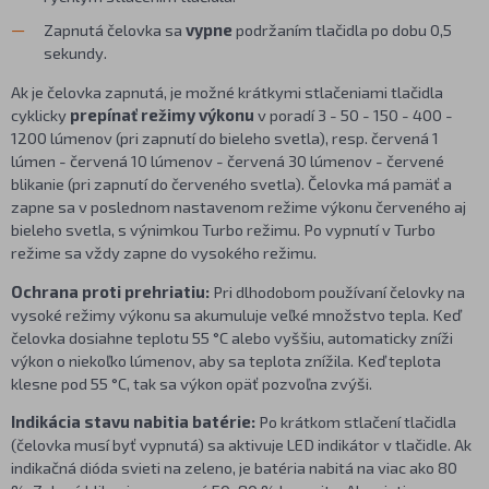
Zapnutá čelovka sa
vypne
podržaním tlačidla po dobu 0,5
sekundy.
Ak je čelovka zapnutá, je možné krátkymi stlačeniami tlačidla
cyklicky
prepínať režimy výkonu
v poradí 3 - 50 - 150 - 400 -
1200 lúmenov (pri zapnutí do bieleho svetla), resp. červená 1
lúmen - červená 10 lúmenov - červená 30 lúmenov - červené
blikanie (pri zapnutí do červeného svetla). Čelovka má pamäť a
zapne sa v poslednom nastavenom režime výkonu červeného aj
bieleho svetla, s výnimkou Turbo režimu. Po vypnutí v Turbo
režime sa vždy zapne do vysokého režimu.
Ochrana proti prehriatiu:
Pri dlhodobom používaní čelovky na
vysoké režimy výkonu sa akumuluje veľké množstvo tepla. Keď
čelovka dosiahne teplotu 55 °C alebo vyššiu, automaticky zníži
výkon o niekoľko lúmenov, aby sa teplota znížila. Keď teplota
klesne pod 55 °C, tak sa výkon opäť pozvoľna zvýši.
Indikácia stavu nabitia batérie:
Po krátkom stlačení tlačidla
(čelovka musí byť vypnutá) sa aktivuje LED indikátor v tlačidle. Ak
indikačná dióda svieti na zeleno, je batéria nabitá na viac ako 80