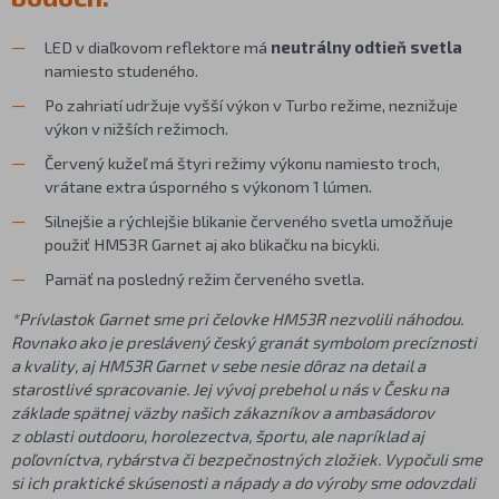
LED v diaľkovom reflektore má
neutrálny odtieň svetla
namiesto studeného.
Po zahriatí udržuje vyšší výkon v Turbo režime, neznižuje
výkon v nižších režimoch.
Červený kužeľ má štyri režimy výkonu namiesto troch,
vrátane extra úsporného s výkonom 1 lúmen.
Silnejšie a rýchlejšie blikanie červeného svetla umožňuje
použiť HM53R Garnet aj ako blikačku na bicykli.
Pamäť na posledný režim červeného svetla.
*Prívlastok Garnet sme pri čelovke HM53R nezvolili náhodou.
Rovnako ako je preslávený český granát symbolom precíznosti
a kvality, aj HM53R Garnet v sebe nesie dôraz na detail a
starostlivé spracovanie. Jej vývoj prebehol u nás v Česku na
základe spätnej väzby našich zákazníkov a ambasádorov
z oblasti outdooru, horolezectva, športu, ale napríklad aj
poľovníctva, rybárstva či bezpečnostných zložiek. Vypočuli sme
si ich praktické skúsenosti a nápady a do výroby sme odovzdali