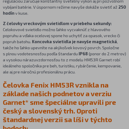
reguláciou zaručuje konštantný svetelný výkon aj pri pozvoľnom
vybíjaní batérie. V úspornom režime navyše dokáže svietiť až
250
hodín
v kuse.
Z čelovky vreckovým svietidlom v priebehu sekundy:
Celokovové svietidlo možno ľahko vycvaknúť z hlavového
popruhu a vďaka ocelovej spone ho uchytiť za opasok, vrecko či
popruh batohu.
Koncovka svietidla je navyše magnetická
,
takže ho ľahko upevníte na akýkoľvek kovový povrch. Spoločne
s plnou vodotesnosťou podľa štandardu
IP68
(ponor do 2 metrov)
a vysokou nárazuvzdornosťou to z modelu HM53R Garnet robí
ideálneho spoločníka pre beh, turistiku, rybárčenie, kempovanie,
ale aj pre náročnú profesionálnu prácu.
Čelovka Fenix HM53R vznikla na
základe našich podnetov a verziu
Garnet* sme špeciálne upravili pre
český a slovenský trh. Oproti
štandardnej verzii sa líši v týchto
bodoch: