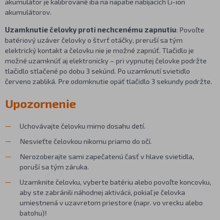
akumulátor je kalibrované iba na napätie nabíjacích Li-ion
akumulátorov.
Uzamknutie čelovky proti nechcenému zapnutiu
: Povoľte
batériový uzáver čelovky o štvrť otáčky, preruší sa tým
elektrický kontakt a čelovku nie je možné zapnúť. Tlačidlo je
možné uzamknúť aj elektronicky – pri vypnutej čelovke podržte
tlačidlo stlačené po dobu 3 sekúnd. Po uzamknutí svietidlo
červeno zabliká. Pre odomknutie opäť tlačidlo 3 sekundy podržte.
Upozornenie
Uchovávajte čelovku mimo dosahu detí.
Nesvieťte čelovkou nikomu priamo do očí.
Nerozoberajte sami zapečatenú časť v hlave svietidla,
poruší sa tým záruka.
Uzamknite čelovku, vyberte batériu alebo povoľte koncovku,
aby ste zabránili náhodnej aktivácii, pokiaľ je čelovka
umiestnená v uzavretom priestore (napr. vo vrecku alebo
batohu)!