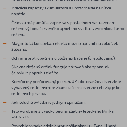
Indikácia kapacity akumulátora a upozornenie na nízke
napätie.
Čelovka má pamäť a zapne sa v poslednom nastavenom
režime výkonu červeného aj bieleho svetla, s výnimkou Turbo
režimu.
Magnetická koncovka, čelovku možno upevniť na čokoľvek
železné.
Ochrana proti opačnému vloženiu batérie (prepólovaniu).
Šikovne riešený držiak funguje zároveň ako spona, ak
čelovku z popruhu zložíte.
Komfortný perforovaný popruh. U šedo-oranžovej verzie je
vybavený reflexnými prvkami, u čiernej verzie čelovky je bez
reflexných prvkov.
Jednoduché ovládanie jedným spínačom.
Telo vyrobené z vysoko pevnej zliatiny leteckého hliníka
A6061-T6.
Povrch je vysoko odolný proti poškriabaniu - Type III hard