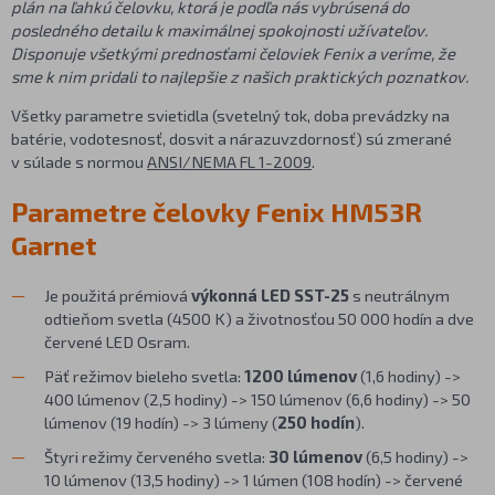
plán na ľahkú čelovku, ktorá je podľa nás vybrúsená do
posledného detailu k maximálnej spokojnosti užívateľov.
Disponuje všetkými prednosťami čeloviek Fenix a veríme, že
sme k nim pridali to najlepšie z našich praktických poznatkov.
Všetky parametre svietidla (svetelný tok, doba prevádzky na
batérie, vodotesnosť, dosvit a nárazuvzdornosť) sú zmerané
v súlade s normou
ANSI/NEMA FL 1-2009
.
Parametre čelovky Fenix HM53R
Garnet
Je použitá prémiová
výkonná LED SST-25
s neutrálnym
odtieňom svetla (4500 K) a životnosťou 50 000 hodín a dve
červené LED Osram.
Päť režimov bieleho svetla:
1200 lúmenov
(1,6 hodiny) ->
400 lúmenov (2,5 hodiny) -> 150 lúmenov (6,6 hodiny) -> 50
lúmenov (19 hodín) -> 3 lúmeny (
250 hodín
).
Štyri režimy červeného svetla:
30 lúmenov
(6,5 hodiny) ->
10 lúmenov (13,5 hodiny) -> 1 lúmen (108 hodín) -> červené