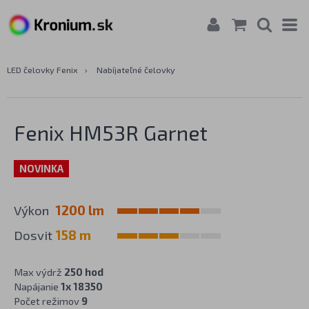
LED čelovky Fenix
›
Nabíjateľné čelovky
Fenix HM53R Garnet
NOVINKA
Výkon
1200 lm
Dosvit
158 m
Max výdrž
250 hod
Napájanie
1x 18350
Počet režimov
9