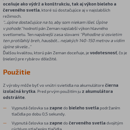
oceňuje ako výdrž a konštrukciu, tak aj výkon bieleho a
červeného svetla
, ktoré sú dostačujúce aj v najslabších
režimoch.
''...úplne dostačujúce na to, aby som niekam išiel. Úplne
v pohode.''
hodnotí pán Zeman najslabší výkon hlavného
svetlometu. Ten najsilnejší zasa slovami
''Pohodlne si osvietim
ten protiľahlý breh, hausbót... nejakých 140-150 metrov a vidím
úplne skvele...''
Ďalšou kvalitou, ktorú pán Zeman doceňuje, je
vodotesnosť
, čo je
(nielen) pre rybárov dôležité.
Použitie
Z výroby môže byť vo vnútri svietidla na akumulátore
čierna
izolačná krytka
. Pred prvým použitím ju
z akumulátora
odstráňte
.
Vypnutá čelovka sa
zapne
do
bieleho svetla
podržaním
tlačidla po dobu 0,5 sekundy.
Vypnutá čelovka sa
zapne
do
červeného svetla
dvojitým
rýchlym stlačením tlačidla.