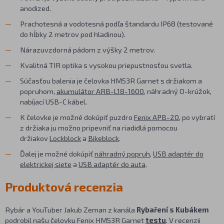
anodized.
Prachotesná a vodotesná podľa štandardu IP68 (testované
do hĺbky 2 metrov pod hladinou).
Nárazuvzdorná pádom z výšky 2 metrov.
Kvalitná TIR optika s vysokou priepustnosťou svetla.
Súčasťou balenia je čelovka HM53R Garnet s držiakom a
popruhom,
akumulátor ARB-L18-1600
, náhradný O-krúžok,
nabíjací USB-C kábel.
K čelovke je možné dokúpiť puzdro
Fenix APB-20
, po vybratí
z držiaka ju možno pripevniť na riadidlá pomocou
držiakov
Lockblock
a
Bikeblock
.
Ďalej je možné dokúpiť
náhradný popruh
,
USB adaptér do
elektrickej siete
a
USB adaptér do auta
.
Produktová recenzia
Rybár a YouTuber Jakub Zeman z kanála
Rybaření s Kubákem
podrobil našu čelovku Fenix HM53R Garnet
testu
. V recenzii