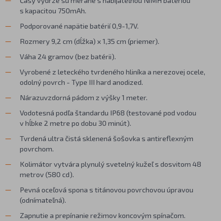
s kapacitou 750mAh.
Podporované napätie batérií 0,9-1,7V.
Rozmery 9,2 cm (dĺžka) x 1,35 cm (priemer).
Váha 24 gramov (bez batérii).
Vyrobené z leteckého tvrdeného hliníka a nerezovej ocele,
odolný povrch - Type III hard anodized.
Nárazuvzdorná pádom z výšky 1 meter.
Vodotesná podľa štandardu IP68 (testované pod vodou
v hĺbke 2 metre po dobu 30 minút).
Tvrdená ultra čistá sklenená šošovka s antireflexným
povrchom.
Kolimátor vytvára plynulý svetelný kužeľ s dosvitom 48
metrov (580 cd).
Pevná oceľová spona s titánovou povrchovou úpravou
(odnímateľná).
Zapnutie a prepínanie režimov koncovým spínačom.