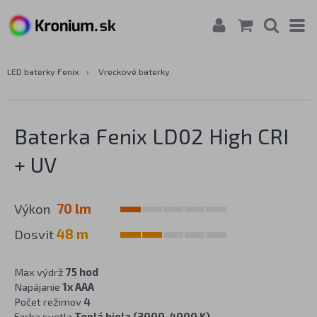
LED baterky Fenix
›
Vreckové baterky
Baterka Fenix LD02 High CRI
+ UV
Výkon
70 lm
Dosvit
48 m
Max výdrž
75 hod
Napájanie
1x AAA
Počet režimov
4
Farba svetla
Teplá biela (3000-4000 K),