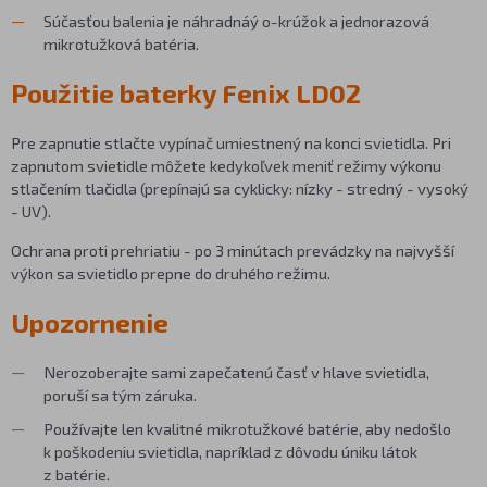
Súčasťou balenia je náhradnáý o-krúžok a jednorazová
mikrotužková batéria.
Použitie baterky Fenix LD02
Pre zapnutie stlačte vypínač umiestnený na konci svietidla. Pri
zapnutom svietidle môžete kedykoľvek meniť režimy výkonu
stlačením tlačidla (prepínajú sa cyklicky: nízky - stredný - vysoký
- UV).
Ochrana proti prehriatiu - po 3 minútach prevádzky na najvyšší
výkon sa svietidlo prepne do druhého režimu.
Upozornenie
Nerozoberajte sami zapečatenú časť v hlave svietidla,
poruší sa tým záruka.
Používajte len kvalitné mikrotužkové batérie, aby nedošlo
k poškodeniu svietidla, napríklad z dôvodu úniku látok
z batérie.