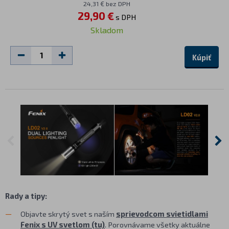
24,31 € bez DPH
29,90 €
s DPH
Skladom
Kúpiť
Rady a tipy:
Objavte skrytý svet s naším
sprievodcom svietidlami
Fenix s UV svetlom (tu)
. Porovnávame všetky aktuálne