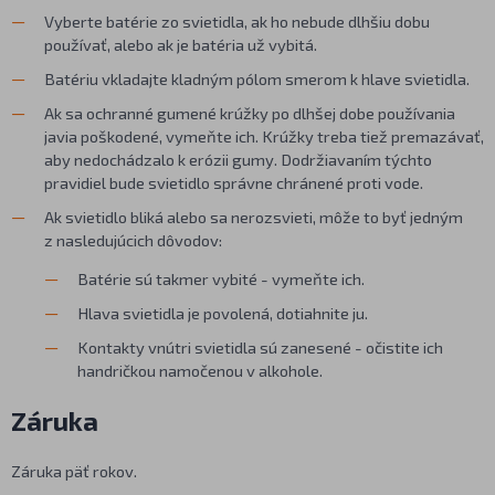
Vyberte batérie zo svietidla, ak ho nebude dlhšiu dobu
používať, alebo ak je batéria už vybitá.
Batériu vkladajte kladným pólom smerom k hlave svietidla.
Ak sa ochranné gumené krúžky po dlhšej dobe používania
javia poškodené, vymeňte ich. Krúžky treba tiež premazávať,
aby nedochádzalo k erózii gumy. Dodržiavaním týchto
pravidiel bude svietidlo správne chránené proti vode.
Ak svietidlo bliká alebo sa nerozsvieti, môže to byť jedným
z nasledujúcich dôvodov:
Batérie sú takmer vybité - vymeňte ich.
Hlava svietidla je povolená, dotiahnite ju.
Kontakty vnútri svietidla sú zanesené - očistite ich
handričkou namočenou v alkohole.
Záruka
Záruka päť rokov.