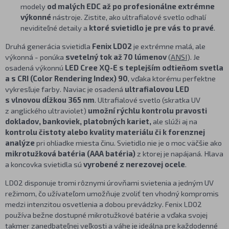
modely
od malých EDC až po profesionálne extrémne
výkonné
nástroje. Zistite, ako ultrafialové svetlo odhalí
neviditeľné detaily a
ktoré svietidlo je pre vás to pravé
.
Druhá generácia svietidla
Fenix LD02
je extrémne malá, ale
výkonná - ponúka
svetelný tok až 70 lúmenov
(
ANSI
). Je
osadená výkonnú
LED Cree XQ-E s teplejším odtieňom svetla
a s CRI (Color Rendering Index) 90
, vďaka ktorému perfektne
vykresľuje farby. Naviac je osadená
ultrafialovou LED
s vlnovou dĺžkou 365 nm
. Ultrafialové svetlo (skratka UV
z anglického ultraviolet)
umožní rýchlu kontrolu pravosti
dokladov, bankoviek, platobných kariet,
ale slúži aj na
kontrolu čistoty alebo kvality materiálu či k forenznej
analýze
pri ohliadke miesta činu. Svietidlo nie je o moc väčšie ako
mikrotužková batéria (AAA batéria)
z ktorej je napájaná. Hlava
a koncovka svietidla sú
vyrobené z nerezovej ocele
.
LD02 disponuje tromi rôznymi úrovňami svietenia a jedným UV
režimom, čo užívateľom umožňuje zvoliť ten vhodný kompromis
medzi intenzitou osvetlenia a dobou prevádzky. Fenix LD02
používa bežne dostupné mikrotužkové batérie a vďaka svojej
takmer zanedbateľnej veľkosti a váhe je ideálna pre každodenné