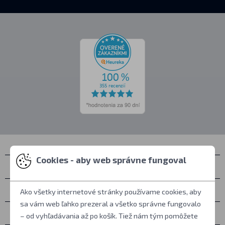
Cookies - aby web správne fungoval
Kontakty
Zastihnete nás
Ako všetky internetové stránky používame cookies, aby
sa vám web ľahko prezeral a všetko správne fungovalo
Všetko o nákupe
– od vyhľadávania až po košík. Tiež nám tým pomôžete