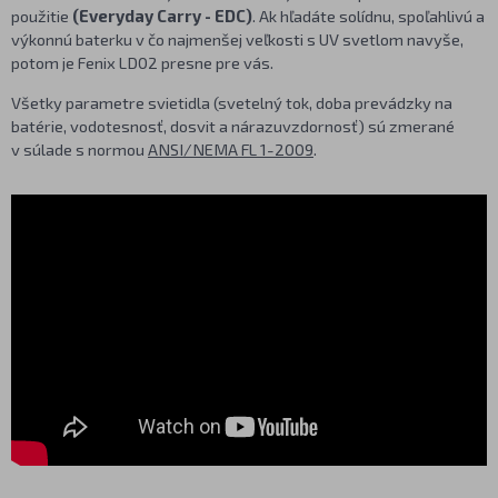
použitie
(Everyday Carry - EDC)
. Ak hľadáte solídnu, spoľahlivú a
výkonnú baterku v čo najmenšej veľkosti s UV svetlom navyše,
potom je Fenix LD02 presne pre vás.
Všetky parametre svietidla (svetelný tok, doba prevádzky na
batérie, vodotesnosť, dosvit a nárazuvzdornosť) sú zmerané
v súlade s normou
ANSI/NEMA FL 1-2009
.