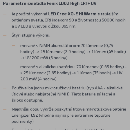
Parametre svietidla Fenix LD02 High CRI + UV
Je použitá výkonná
LED Cree XQ-E HI Warm
s teplejším
odtieňom svetla, CRI indexom 90 a životnosťou 50000 hodín
a UV LED s vlnovou dĺžkou 365 nm.
Štyri stupne výkonu:
merané s NiMH akumulátorom: 70 lúmenov (0,75
hodiny) -> 25 lúmenov (2,9 hodiny) -> 1 lúmen (45 hodín)
-> UV 200 mW (3 hodiny).
merané s alkalickou batériou: 70 lúmenov (0,65 hodiny) -
> 25 lúmenov (2,65 hodiny) -> 1 lúmen (75 hodín) -> UV
200 mW (4 hodiny).
Používa iba jednu
mikrotužkovú batériu
(typ AAA - alkalické,
lítiové alebo nabíjateľné NiMH). Tieto batérie sú lacné a
široko dostupné.
Najdlhšiu dobu výdrže poskytnú lítiové mikrotužkové batérie
Energizer L92
(vhodné najmä pre extrémne teplotné
podmienky)
Časy výdrže sú merané s nabíjateľnou NiMH batériou