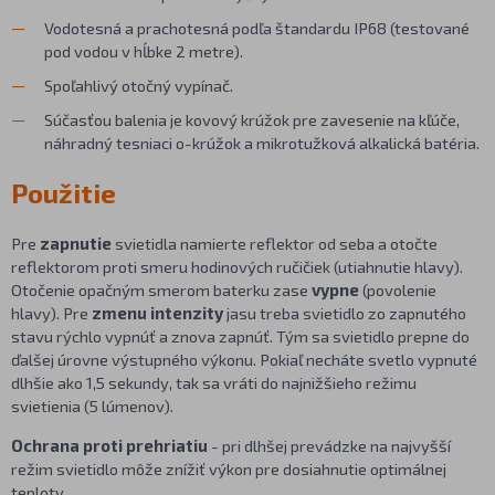
Vodotesná a prachotesná podľa štandardu IP68 (testované
pod vodou v hĺbke 2 metre).
Spoľahlivý otočný vypínač.
Súčasťou balenia je kovový krúžok pre zavesenie na kľúče,
náhradný tesniaci o-krúžok a mikrotužková alkalická batéria.
Použitie
Pre
zapnutie
svietidla namierte reflektor od seba a otočte
reflektorom proti smeru hodinových ručičiek (utiahnutie hlavy).
Otočenie opačným smerom baterku zase
vypne
(povolenie
hlavy). Pre
zmenu intenzity
jasu treba svietidlo zo zapnutého
stavu rýchlo vypnúť a znova zapnúť. Tým sa svietidlo prepne do
ďalšej úrovne výstupného výkonu. Pokiaľ necháte svetlo vypnuté
dlhšie ako 1,5 sekundy, tak sa vráti do najnižšieho režimu
svietienia (5 lúmenov).
Ochrana proti prehriatiu
- pri dlhšej prevádzke na najvyšší
režim svietidlo môže znížiť výkon pre dosiahnutie optimálnej
teploty.