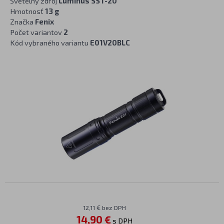
Svetelný zdroj
Luminus SST-20
Hmotnosť
13 g
Značka
Fenix
Počet variantov
2
Kód vybraného variantu
E01V20BLC
12,11 € bez DPH
14,90 €
s DPH