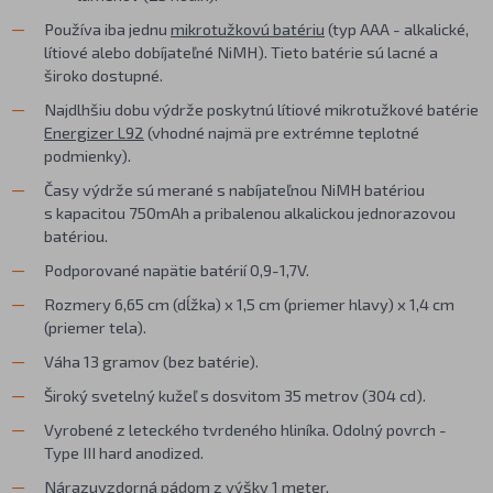
Používa iba jednu
mikrotužkovú batériu
(typ AAA - alkalické,
lítiové alebo dobíjateľné NiMH). Tieto batérie sú lacné a
široko dostupné.
Najdlhšiu dobu výdrže poskytnú lítiové mikrotužkové batérie
Energizer L92
(vhodné najmä pre extrémne teplotné
podmienky).
Časy výdrže sú merané s nabíjateľnou NiMH batériou
s kapacitou 750mAh a pribalenou alkalickou jednorazovou
batériou.
Podporované napätie batérií 0,9-1,7V.
Rozmery 6,65 cm (dĺžka) x 1,5 cm (priemer hlavy) x 1,4 cm
(priemer tela).
Váha 13 gramov (bez batérie).
Široký svetelný kužeľ s dosvitom 35 metrov (304 cd).
Vyrobené z leteckého tvrdeného hliníka. Odolný povrch -
Type III hard anodized.
Nárazuvzdorná pádom z výšky 1 meter.