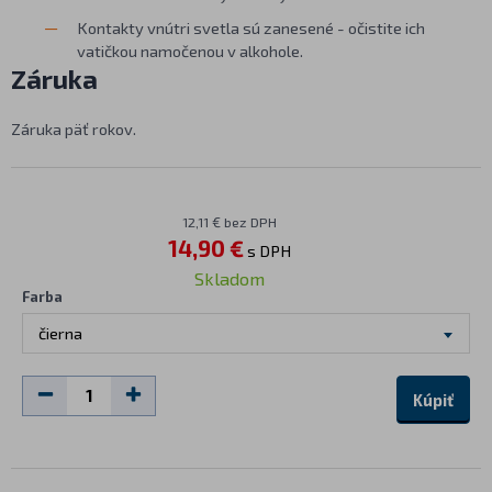
Kontakty vnútri svetla sú zanesené - očistite ich
vatičkou namočenou v alkohole.
Záruka
Záruka päť rokov.
12,11 € bez DPH
14,90 €
s DPH
Skladom
Farba
čierna
Kúpiť