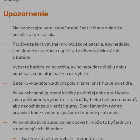
Upozornenie
Nerozoberajte sami zapečatenú časť v hlave svietidla,
poruší sa tým záruka.
Používajte len kvalitné mikrotužkové batérie, aby nedošlo
k poškodeniu svietidla napríklad z dôvodu úniku látok
z batérie.
Vyberte batérie zo svietidla, ak ho nebudete dlhšiu dobu
používať alebo ak je batéria už vybitá.
Batériu vkladajte kladným pólom smerom k hlave svietidla.
Ak sa ochranné gumené krúžky po dlhšej dobe používania
javia poškodené, vymeňte ich. Krúžky treba tiež premazávať,
aby nedochádzalo k erózii gumy. Dodržiavaním týchto
pravidiel bude svietidlo správne chránené proti vode.
Ak svietidlo bliká alebo sa nerozsvieti, môže to byť jedným
z nasledujúcich dôvodov:
Batérie sú takmer vybité - vymeňte ich.