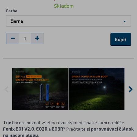
Skladom
Farba
čierna
Kúpiť
Tip
: Chcete poznať všetky rozdiely medzi baterkami na kľúče
Fenix E01 V2.0
,
E02R
a
E03R
? Prečítajte si
porovnávací článok
na našom blogu
.