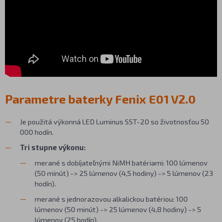
Parametre baterky Fenix E01 V2.0
Je použitá výkonná LED Luminus SST-20 so životnosťou 50
000 hodín.
Tri stupne výkonu:
merané s dobíjateľnými NiMH batériami: 100 lúmenov
(50 minút) -> 25 lúmenov (4,5 hodiny) -> 5 lúmenov (23
hodín).
merané s jednorazovou alkalickou batériou: 100
lúmenov (50 minút) -> 25 lúmenov (4,8 hodiny) -> 5
lúmenov (25 hodín).