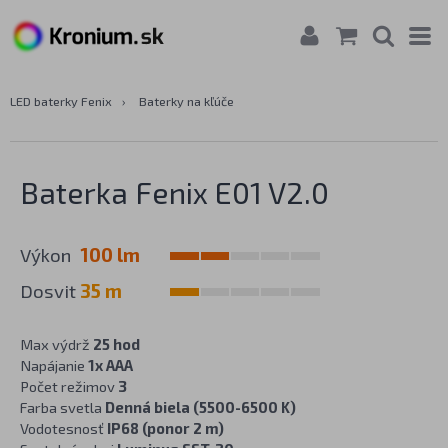
LED baterky Fenix
›
Baterky na kľúče
Baterka Fenix E01 V2.0
Výkon
100 lm
Dosvit
35 m
Max výdrž
25 hod
Napájanie
1x AAA
Počet režimov
3
Farba svetla
Denná biela (5500-6500 K)
Vodotesnosť
IP68 (ponor 2 m)