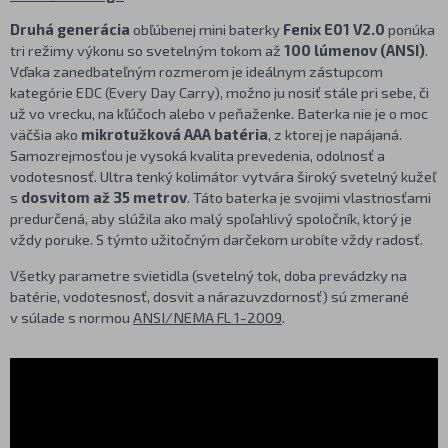
Druhá generácia
obľúbenej mini baterky
Fenix E01 V2.0
ponúka
tri režimy výkonu so svetelným tokom až
100 lúmenov (ANSI)
.
Vďaka zanedbateľným rozmerom je ideálnym zástupcom
kategórie EDC (Every Day Carry), možno ju nosiť stále pri sebe, či
už vo vrecku, na kľúčoch alebo v peňaženke. Baterka nie je o moc
väčšia ako
mikrotužková AAA batéria
, z ktorej je napájaná.
Samozrejmosťou je vysoká kvalita prevedenia, odolnosť a
vodotesnosť. Ultra tenký kolimátor vytvára široký svetelný kužeľ
s
dosvitom až 35 metrov
. Táto baterka je svojimi vlastnosťami
predurčená, aby slúžila ako malý spoľahlivý spoločník, ktorý je
vždy poruke. S týmto užitočným darčekom urobíte vždy radosť.
Všetky parametre svietidla (svetelný tok, doba prevádzky na
batérie, vodotesnosť, dosvit a nárazuvzdornosť) sú zmerané
v súlade s normou
ANSI/NEMA FL 1-2009
.