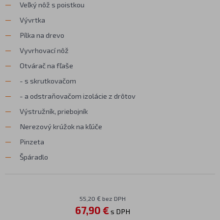
Veľký nôž s poistkou
Vývrtka
Pílka na drevo
Vyvrhovací nôž
Otvárač na fľaše
- s skrutkovačom
- a odstraňovačom izolácie z drôtov
Výstružník, priebojník
Nerezový krúžok na kľúče
Pinzeta
Špáradlo
55,20 € bez DPH
67,90 €
s DPH