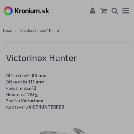
Nože
›
Vreckové nože 111 mm
Victorinox Hunter
Dĺžka čepele
80 mm
Dĺžka noža
111 mm
Počet funkcií
12
Hmotnosť
110 g
Značka
Victorinox
Kód tovaru
VICTHUNTERRED