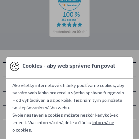
Cookies - aby web správne fungoval
Kontakty
Zastihnete nás
Ako všetky internetové stránky používame cookies, aby
sa vám web ľahko prezeral a všetko správne fungovalo
Všetko o nákupe
– od vyhľadávania až po košík. Tiež nám tým pomôžete
so zlepšovaním nášho webu.
Ďalšie informácie
Svoje nastavenia cookies môžete neskôr kedykoľvek
zmeniť. Viac informácií nájdete v článku
Informácie
Ostatné
o cookies
.