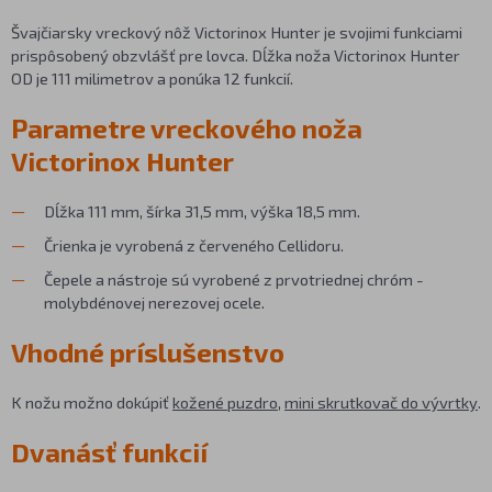
Švajčiarsky vreckový nôž Victorinox Hunter je svojimi funkciami
prispôsobený obzvlášť pre lovca. Dĺžka noža Victorinox Hunter
OD je 111 milimetrov a ponúka 12 funkcií.
Parametre vreckového noža
Victorinox Hunter
Dĺžka 111 mm, šírka 31,5 mm, výška 18,5 mm.
Črienka je vyrobená z červeného Cellidoru.
Čepele a nástroje sú vyrobené z prvotriednej chróm -
molybdénovej nerezovej ocele.
Vhodné príslušenstvo
K nožu možno dokúpiť
kožené puzdro
,
mini skrutkovač do vývrtky
.
Dvanásť funkcií