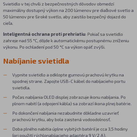
Svietidlo v tej chvíli z bezpečnostných dôvodov obmedzí
maximálny dostupný výkon na 200 lúmenov pre diaľkové svetlo a
50 lúmenov pre široké svetlo, aby zaistilo bezpečný dojazd do
cieľa.
Inteligentná ochrana proti prehriatiu
: Pokiaľ sa svietidlo
zahreje nad 55 °C, dôjde k automatickému postupnému zníženiu
výkonu. Po ochladení pod 50 °C sa výkon opäť zvýši.
Nabíjanie svietidla
Vypnite svietidlo a odklopte gumovú prachovú krytku na
spodnej strane. Zapojte USB-C kábel do nabíjacieho portu
svietidla.
Počas nabíjania OLED displej zobrazuje ikonu nabíjania. Po
plnom nabití (a odpojení kábla) sa zobrazí ikona plnej batérie.
Po dokončení nabíjania nezabudnite dôkladne uzavrieť
prachovú krytku, aby bola zaistená vodoodolnosť.
Doba plného nabitia úplne vybitých batérií je cca 3,5 hodiny
(pri použití rýchlonabíjacieho adaptéra 9 V/2 A).