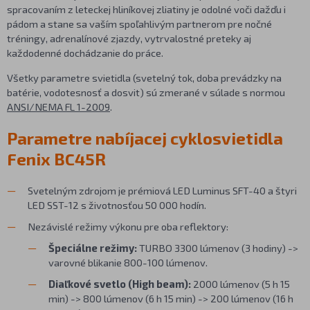
spracovaním z leteckej hliníkovej zliatiny je odolné voči dažďu i
pádom a stane sa vaším spoľahlivým partnerom pre nočné
tréningy, adrenalínové zjazdy, vytrvalostné preteky aj
každodenné dochádzanie do práce.
Všetky parametre svietidla (svetelný tok, doba prevádzky na
batérie, vodotesnosť a dosvit) sú zmerané v súlade s normou
ANSI/NEMA FL 1-2009
.
Parametre nabíjacej cyklosvietidla
Fenix BC45R
Svetelným zdrojom je prémiová LED Luminus SFT-40 a štyri
LED SST-12 s životnosťou 50 000 hodín.
Nezávislé režimy výkonu pre oba reflektory:
Špeciálne režimy:
TURBO 3300 lúmenov (3 hodiny) ->
varovné blikanie 800-100 lúmenov.
Diaľkové svetlo (High beam):
2000 lúmenov (5 h 15
min) -> 800 lúmenov (6 h 15 min) -> 200 lúmenov (16 h