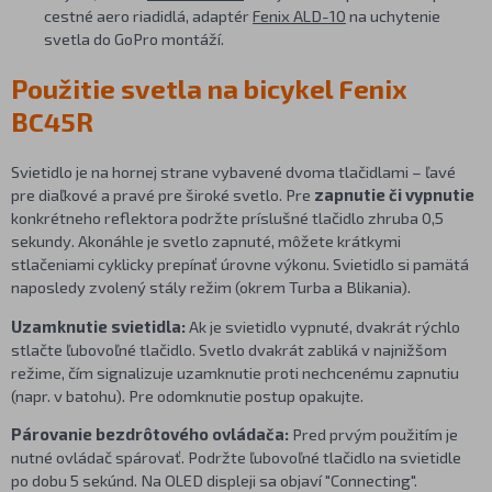
cestné aero riadidlá, adaptér
Fenix ALD-10
na uchytenie
svetla do GoPro montáží.
Použitie svetla na bicykel Fenix
BC45R
Svietidlo je na hornej strane vybavené dvoma tlačidlami – ľavé
pre diaľkové a pravé pre široké svetlo. Pre
zapnutie či vypnutie
konkrétneho reflektora podržte príslušné tlačidlo zhruba 0,5
sekundy. Akonáhle je svetlo zapnuté, môžete krátkymi
stlačeniami cyklicky prepínať úrovne výkonu. Svietidlo si pamätá
naposledy zvolený stály režim (okrem Turba a Blikania).
Uzamknutie svietidla:
Ak je svietidlo vypnuté, dvakrát rýchlo
stlačte ľubovoľné tlačidlo. Svetlo dvakrát zabliká v najnižšom
režime, čím signalizuje uzamknutie proti nechcenému zapnutiu
(napr. v batohu). Pre odomknutie postup opakujte.
Párovanie bezdrôtového ovládača:
Pred prvým použitím je
nutné ovládač spárovať. Podržte ľubovoľné tlačidlo na svietidle
po dobu 5 sekúnd. Na OLED displeji sa objaví "Connecting".