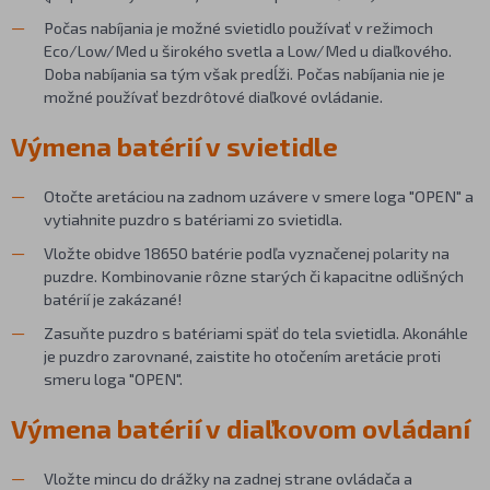
Počas nabíjania je možné svietidlo používať v režimoch
Eco/Low/Med u širokého svetla a Low/Med u diaľkového.
Doba nabíjania sa tým však predĺži. Počas nabíjania nie je
možné používať bezdrôtové diaľkové ovládanie.
Výmena batérií v svietidle
Otočte aretáciou na zadnom uzávere v smere loga "OPEN" a
vytiahnite puzdro s batériami zo svietidla.
Vložte obidve 18650 batérie podľa vyznačenej polarity na
puzdre. Kombinovanie rôzne starých či kapacitne odlišných
batérií je zakázané!
Zasuňte puzdro s batériami späť do tela svietidla. Akonáhle
je puzdro zarovnané, zaistite ho otočením aretácie proti
smeru loga "OPEN".
Výmena batérií v diaľkovom ovládaní
Vložte mincu do drážky na zadnej strane ovládača a