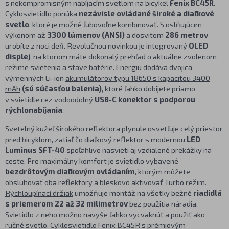
s nekompromisným nabíjacím svetlom na bicykel
Fenix BC45R
.
Cyklosvietidlo ponúka
nezávisle ovládané široké a diaľkové
svetlo
, ktoré je možné ľubovoľne kombinovať. S oslňujúcim
výkonom až
3300 lúmenov (ANSI)
a dosvitom
286 metrov
urobíte z noci deň. Revolučnou novinkou je integrovaný
OLED
displej
, na ktorom máte dokonalý prehľad o aktuálne zvolenom
režime svietenia a stave batérie. Energiu dodáva dvojica
výmenných Li-ion
akumulátorov typu 18650 s kapacitou 3400
mAh
(sú súčasťou balenia)
, ktoré ľahko dobijete priamo
v svietidle cez vodoodolný
USB-C konektor s podporou
rýchlonabíjania
.
Svetelný kužeľ širokého reflektora plynule osvetľuje celý priestor
pred bicyklom, zatiaľ čo diaľkový reflektor s modernou
LED
Luminus SFT-40
spoľahlivo nasvieti aj vzdialené prekážky na
ceste. Pre maximálny komfort je svietidlo vybavené
bezdrôtovým diaľkovým ovládaním
, ktorým môžete
obsluhovať oba reflektory a bleskovo aktivovať Turbo režim.
Rýchloupínací držiak
umožňuje montáž na všetky bežné
riadidlá
s priemerom 22 až 32 milimetrov
bez použitia náradia.
Svietidlo z neho možno navyše ľahko vycvaknúť a použiť ako
ručné svetlo. Cyklosvietidlo Fenix BC45R s prémiovým