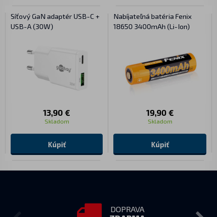
Síťový GaN adaptér USB-C +
Nabíjateľná batéria Fenix
USB-A (30W)
18650 3400mAh (Li-Ion)
13,90 €
19,90 €
Skladom
Skladom
Kúpiť
Kúpiť
DOPRAVA