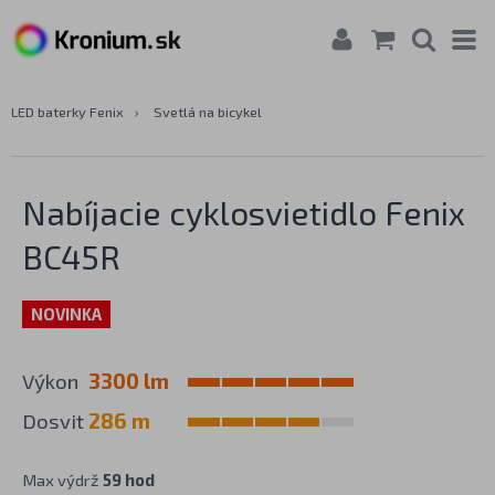
LED baterky Fenix
›
Svetlá na bicykel
Nabíjacie cyklosvietidlo Fenix
BC45R
NOVINKA
Výkon
3300 lm
Dosvit
286 m
Max výdrž
59 hod