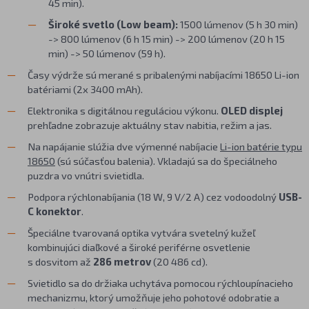
45 min).
Široké svetlo (Low beam):
1500 lúmenov (5 h 30 min)
-> 800 lúmenov (6 h 15 min) -> 200 lúmenov (20 h 15
min) -> 50 lúmenov (59 h).
Časy výdrže sú merané s pribalenými nabíjacími 18650 Li-ion
batériami (2x 3400 mAh).
Elektronika s digitálnou reguláciou výkonu.
OLED displej
prehľadne zobrazuje aktuálny stav nabitia, režim a jas.
Na napájanie slúžia dve výmenné nabíjacie
Li-ion batérie typu
18650
(sú súčasťou balenia). Vkladajú sa do špeciálneho
puzdra vo vnútri svietidla.
Podpora rýchlonabíjania (18 W, 9 V/2 A) cez vodoodolný
USB-
C konektor
.
Špeciálne tvarovaná optika vytvára svetelný kužeľ
kombinujúci diaľkové a široké periférne osvetlenie
s dosvitom až
286 metrov
(20 486 cd).
Svietidlo sa do držiaka uchytáva pomocou rýchloupínacieho
mechanizmu, ktorý umožňuje jeho pohotové odobratie a