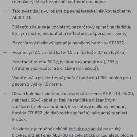
rovnako rýchle a bezpečné opätovné nasadenie.
Telo svietidla je vyrobené z pevnej leteckej hliníkovej zliatiny
A6061-T6.
Súčasťou balenia je vzdialený bezdrôtový spínač na riadidlá,
ktorým možno ovládať oba reflektory aj špeciálne režimy.
Bezdrôtový diaľkový spínač je napájaný
batériou CR1632
.
Rozmery: 12,5 cm (dĺžka) x 4,5 cm (šírka) x 3,7 cm (výška).
Hmotnosť svetla 300 g (vrátane akumulátora), 333 g
(vrátane akumulátora a držiaka na riadidlá).
Vodotesná a prachotesná podľa štandardu IP66, odolná proti
pádom z výšky 1,5 metra.
Obsah balenia: svietidlo, 2x akumulátor Fenix ARB-L18-3400,
nabíjací USB-C kábel, držiak na riadidlá s dištančnými
vložkami (tenkou a hrubou), bezdrôtový diaľkový ovládač,
batéria CR1632 (do diaľkového spínača), náhradný tesniaci
krúžok.
K svietidlu je možné dokúpiť
držiak na riadidlá
na druhý
bicykel, držiak
Fenix ALD-08
na cyklistickú prilbu alebo ploché