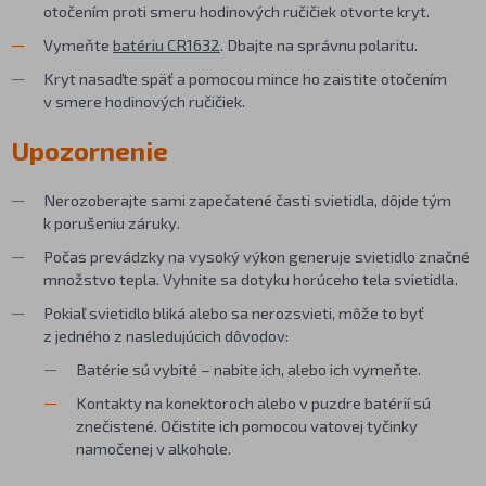
otočením proti smeru hodinových ručičiek otvorte kryt.
Vymeňte
batériu CR1632
. Dbajte na správnu polaritu.
Kryt nasaďte späť a pomocou mince ho zaistite otočením
v smere hodinových ručičiek.
Upozornenie
Nerozoberajte sami zapečatené časti svietidla, dôjde tým
k porušeniu záruky.
Počas prevádzky na vysoký výkon generuje svietidlo značné
množstvo tepla. Vyhnite sa dotyku horúceho tela svietidla.
Pokiaľ svietidlo bliká alebo sa nerozsvieti, môže to byť
z jedného z nasledujúcich dôvodov:
Batérie sú vybité – nabite ich, alebo ich vymeňte.
Kontakty na konektoroch alebo v puzdre batérií sú
znečistené. Očistite ich pomocou vatovej tyčinky
namočenej v alkohole.