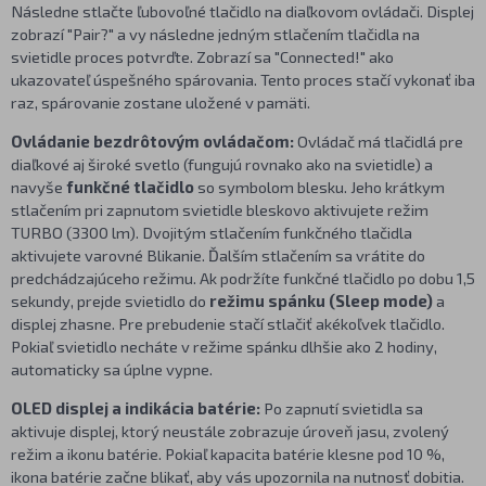
Následne stlačte ľubovoľné tlačidlo na diaľkovom ovládači. Displej
zobrazí "Pair?" a vy následne jedným stlačením tlačidla na
svietidle proces potvrďte. Zobrazí sa "Connected!" ako
ukazovateľ úspešného spárovania. Tento proces stačí vykonať iba
raz, spárovanie zostane uložené v pamäti.
Ovládanie bezdrôtovým ovládačom:
Ovládač má tlačidlá pre
diaľkové aj široké svetlo (fungujú rovnako ako na svietidle) a
navyše
funkčné tlačidlo
so symbolom blesku. Jeho krátkym
stlačením pri zapnutom svietidle bleskovo aktivujete režim
TURBO (3300 lm). Dvojitým stlačením funkčného tlačidla
aktivujete varovné Blikanie. Ďalším stlačením sa vrátite do
predchádzajúceho režimu. Ak podržíte funkčné tlačidlo po dobu 1,5
sekundy, prejde svietidlo do
režimu spánku (Sleep mode)
a
displej zhasne. Pre prebudenie stačí stlačiť akékoľvek tlačidlo.
Pokiaľ svietidlo necháte v režime spánku dlhšie ako 2 hodiny,
automaticky sa úplne vypne.
OLED displej a indikácia batérie:
Po zapnutí svietidla sa
aktivuje displej, ktorý neustále zobrazuje úroveň jasu, zvolený
režim a ikonu batérie. Pokiaľ kapacita batérie klesne pod 10 %,
ikona batérie začne blikať, aby vás upozornila na nutnosť dobitia.