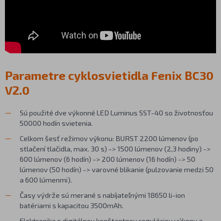
Parametre cyklosvietidla Fenix BC30
V2.0
Sú použité dve výkonné LED Luminus SST-40 so životnosťou
50000 hodín svietenia.
Celkom šesť režimov výkonu: BURST 2200 lúmenov (po
stlačení tlačidla, max. 30 s) -> 1500 lúmenov (2,3 hodiny) ->
600 lúmenov (6 hodín) -> 200 lúmenov (16 hodín) -> 50
lúmenov (50 hodín) -> varovné blikanie (pulzovanie medzi 50
a 600 lúmenmi).
Časy výdrže sú merané s nabíjateľnými 18650 li-ion
batériami s kapacitou 3500mAh.
Elektronika s digitálnou konštantnou reguláciou výkonu a