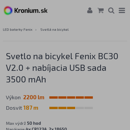
LED baterky Fenix
›
Svetlá na bicykel
Svetlo na bicykel Fenix BC30
V2.0 + nabíjacia USB sada
3500 mAh
Výkon
2200 lm
Dosvit
187 m
Max výdrž
50 hod
Napájanie
4x CR123A, 2x 18650