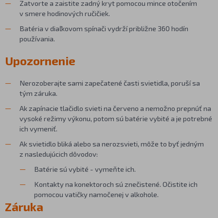
Zatvorte a zaistite zadný kryt pomocou mince otočením
v smere hodinových ručičiek.
Batéria v diaľkovom spínači vydrží približne 360 hodín
používania.
Upozornenie
Nerozoberajte sami zapečatené časti svietidla, poruší sa
tým záruka.
Ak zapínacie tlačidlo svieti na červeno a nemožno prepnúť na
vysoké režimy výkonu, potom sú batérie vybité a je potrebné
ich vymeniť.
Ak svietidlo bliká alebo sa nerozsvieti, môže to byť jedným
z nasledujúcich dôvodov:
Batérie sú vybité - vymeňte ich.
Kontakty na konektoroch sú znečistené. Očistite ich
pomocou vatičky namočenej v alkohole.
Záruka