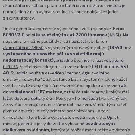
akumulátorov káblom priamo v batériovom držiaku svietidla je
nutné jeden z nich vybrať von, inak sa bude nabíjať len jeden
z akumulátorov.
Druhá generácia extrémne výkonného svetla na bicykel
Fenix
BC30 V2.0
prináša
svetelný tok až 2200 lúmenov
(ANSI). Na
napájanie je možné použiť dvojicu nabíjateľných Li-ion
akumulátorov 18650
s vystúpeným plusovým pólom
(18650 bez
vystúpeného plusového pólu vo svietidle majú
nedostatočný kontakt),
prípadne štyri jednorazové
batérie
CR123A
. Svetelným zdrojom sú dve moderné
LED Luminus SST-
40
. Svietidlo používa osvedčenú technológiu dvojitého
smerovanie svetla "Dual Distance Beam System". Hlavný kužeľ
svetla je vytváraný špeciálne navrhnutou optikou a dosvieti
až
do vzdialenosti 187 metrov
, zatiaľ čo sekundárny široký kužeľ
lúčov dotvára optický člen, ktorý je v hornej časti tvarovaný tak,
že svetlo smerujúce nahor láme dole na zem. Vzniká tým kužeľ
plynulo osvetľujúci celý priestor pred bicyklom - a to aj
v miestach, ktoré bežné cyklistické svetlá nepokryjú. Oproti
minulej generácii je cyklosvetlo vybavené
bezdrôtovým
diaľkovým ovládaním
, ktorým je možné meniť režimy svietenia