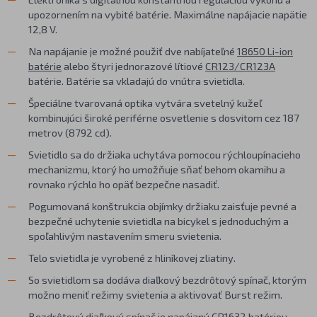
upozornením na vybité batérie. Maximálne napájacie napätie
12,8 V.
Na napájanie je možné použiť dve nabíjateľné
18650 Li-ion
batérie
alebo štyri jednorazové lítiové
CR123/CR123A
batérie. Batérie sa vkladajú do vnútra svietidla.
Špeciálne tvarovaná optika vytvára svetelný kužeľ
kombinujúci široké periférne osvetlenie s dosvitom cez 187
metrov (8792 cd).
Svietidlo sa do držiaka uchytáva pomocou rýchloupínacieho
mechanizmu, ktorý ho umožňuje sňať behom okamihu a
rovnako rýchlo ho opäť bezpečne nasadiť.
Pogumovaná konštrukcia objímky držiaku zaisťuje pevné a
bezpečné uchytenie svietidla na bicykel s jednoduchým a
spoľahlivým nastavením smeru svietenia.
Telo svietidla je vyrobené z hliníkovej zliatiny.
So svietidlom sa dodáva diaľkový bezdrôtový spínač, ktorým
možno meniť režimy svietenia a aktivovať Burst režim.
Bezdrôtový diaľkový spínač je napájaný
CR1632
batériou,