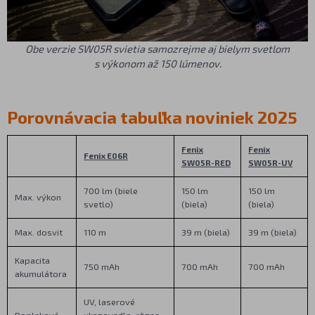
Obe verzie SW05R svietia samozrejme aj bielym svetlom
s výkonom až 150 lúmenov.
Porovnávacia tabuľka noviniek 2025
Fenix
Fenix
Fenix E06R
SW05R-RED
SW05R-UV
700 lm (biele
150 lm
150 lm
Max. výkon
svetlo)
(biela)
(biela)
Max. dosvit
110 m
39 m (biela)
39 m (biela)
Kapacita
750 mAh
700 mAh
700 mAh
akumulátora
UV, laserové
Doplnkové
ukazovadlo, rôzne