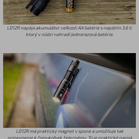
LD12R napája akumulátor veľkosti AA batérie s napätím 3,6 V,
ktorý v núdzi nahradí jednorazová batéria.
LD12R má praktický magnet v spone a umožňuje tak
pripevnenie k čomukoľvek železnému. To je praktické najmä