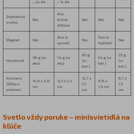
/ 2x AA
/ 1x AA
Áno,
Doplnkové
Nie
bočné
Nie
Nie
Nie
svetlo
difúzne
Áno (v
Áno (v
Magnet
Nie
Nie
Nie
spone)
tlačidle)
65 g
25 g
96 g (vr.
74 g (vr.
54 g (vr.
Hmotnosť
(vr.
(vr.
aku)
aku)
bat.)
bat.)
bat.)
Rozmery
12,7 x
6,7 x
14,8 x 2,15
12,1 x 2,2
8,15 x
(dĺžka x
2,1
1,5
cm
cm
1,9 cm
priemer)
cm
cm
Svetlo vždy poruke – minisvietidlá na
kľúče