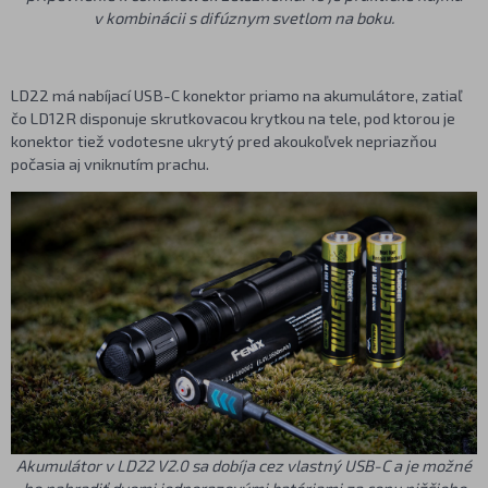
v kombinácii s difúznym svetlom na boku.
LD22 má nabíjací USB-C konektor priamo na akumulátore, zatiaľ
čo LD12R disponuje skrutkovacou krytkou na tele, pod ktorou je
konektor tiež vodotesne ukrytý pred akoukoľvek nepriazňou
počasia aj vniknutím prachu.
Akumulátor v LD22 V2.0 sa dobíja cez vlastný USB-C a je možné
ho nahradiť dvomi jednorazovými batériami za cenu nižšieho