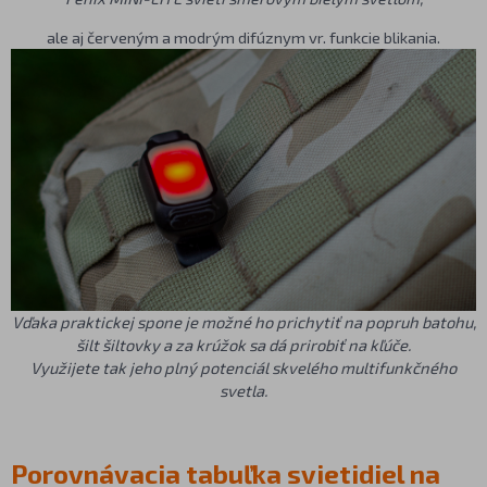
ale aj červeným a modrým difúznym vr. funkcie blikania.
Vďaka praktickej spone je možné ho prichytiť na popruh batohu,
šilt šiltovky a za krúžok sa dá prirobiť na kľúče.
Využijete tak jeho plný potenciál skvelého multifunkčného
svetla.
Porovnávacia tabuľka svietidiel na