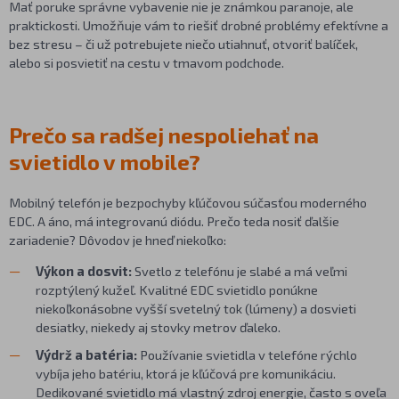
Mať poruke správne vybavenie nie je známkou paranoje, ale
praktickosti. Umožňuje vám to riešiť drobné problémy efektívne a
bez stresu – či už potrebujete niečo utiahnuť, otvoriť balíček,
alebo si posvietiť na cestu v tmavom podchode.
Prečo sa radšej nespoliehať na
svietidlo v mobile?
Mobilný telefón je bezpochyby kľúčovou súčasťou moderného
EDC. A áno, má integrovanú diódu. Prečo teda nosiť ďalšie
zariadenie? Dôvodov je hneď niekoľko:
Výkon a dosvit:
Svetlo z telefónu je slabé a má veľmi
rozptýlený kužeľ. Kvalitné EDC svietidlo ponúkne
niekoľkonásobne vyšší svetelný tok (lúmeny) a dosvieti
desiatky, niekedy aj stovky metrov ďaleko.
Výdrž a batéria:
Používanie svietidla v telefóne rýchlo
vybíja jeho batériu, ktorá je kľúčová pre komunikáciu.
Dedikované svietidlo má vlastný zdroj energie, často s oveľa