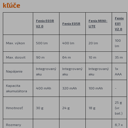
kľúče
Fenix
Fenix E03R
Fenix MINI-
Fenix E05R
E01
V2.0
LITE
V2.0
100
Max. výkon
500 lm
400 lm
20 lm
lm
Max. dosvit
90 m
64 m
10 m
35 m
Integrovaný
Integrovaný
Integrovaný
1x
Napájanie
aku
aku
aku
AAA
Kapacita
400 mAh
320 mAh
100 mAh
-
akumulátora
25 g
Hmotnosť
30 g
24 g
18 g
(vr.
bat.)
Rozmery
6,7 x