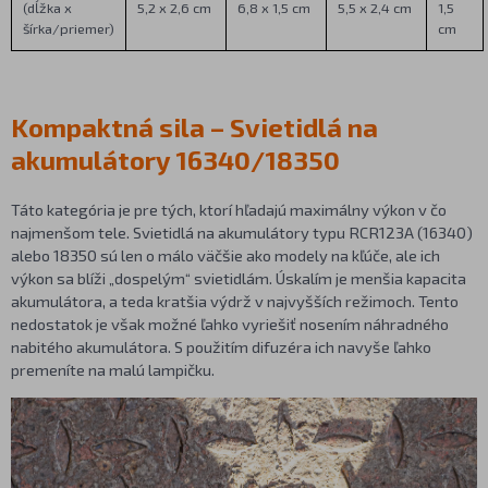
(dĺžka x
5,2 x 2,6 cm
6,8 x 1,5 cm
5,5 x 2,4 cm
1,5
šírka/priemer)
cm
Kompaktná sila – Svietidlá na
akumulátory 16340/18350
Táto kategória je pre tých, ktorí hľadajú maximálny výkon v čo
najmenšom tele. Svietidlá na akumulátory typu RCR123A (16340)
alebo 18350 sú len o málo väčšie ako modely na kľúče, ale ich
výkon sa blíži „dospelým“ svietidlám. Úskalím je menšia kapacita
akumulátora, a teda kratšia výdrž v najvyšších režimoch. Tento
nedostatok je však možné ľahko vyriešiť nosením náhradného
nabitého akumulátora. S použitím difuzéra ich navyše ľahko
premeníte na malú lampičku.