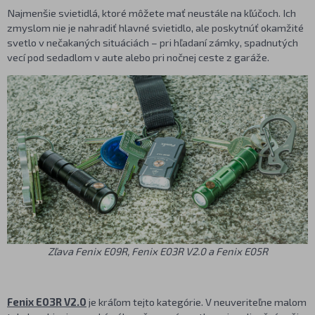
Najmenšie svietidlá, ktoré môžete mať neustále na kľúčoch. Ich
zmyslom nie je nahradiť hlavné svietidlo, ale poskytnúť okamžité
svetlo v nečakaných situáciách – pri hľadaní zámky, spadnutých
vecí pod sedadlom v aute alebo pri nočnej ceste z garáže.
Zľava Fenix E09R, Fenix E03R V2.0 a Fenix E05R
Fenix E03R V2.0
je kráľom tejto kategórie. V neuveriteľne malom