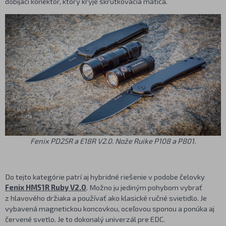
dobíjací konektor, ktorý kryje skrutkovacia matica.
Fenix PD25R a E18R V2.0. Nože Ruike P108 a P801.
Do tejto kategórie patrí aj hybridné riešenie v podobe čelovky
Fenix HM51R Ruby V2.0
. Možno ju jediným pohybom vybrať
z hlavového držiaka a používať ako klasické ručné svietidlo. Je
vybavená magnetickou koncovkou, oceľovou sponou a ponúka aj
červené svetlo. Je to dokonalý univerzál pre EDC.