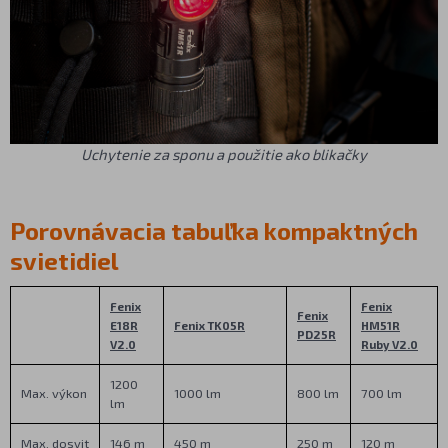
Uchytenie za sponu a použitie ako blikačky
Porovnávacia tabuľka kompaktných
svietidiel
Fenix
Fenix
Fenix
E18R
Fenix TK05R
HM51R
PD25R
V2.0
Ruby V2.0
1200
Max. výkon
1000 lm
800 lm
700 lm
lm
Max. dosvit
146 m
450 m
250 m
120 m