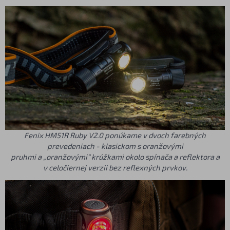
Fenix HM51R Ruby V2.0 ponúkame v dvoch farebných
prevedeniach - klasickom s oranžovými
pruhmi a „oranžovými“ krúžkami okolo spínača a reflektora a
v celočiernej verzii bez reflexných prvkov.