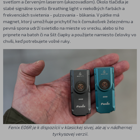
svetlom a červeným laserom (ukazovadlom). Okolo tlačidla je
slabé signálne svetlo Breathing light v niekoľkých farbách a
frekvenciách svietenia - pulzovania - blikania. V pätke má
magnet, ktorý umožňuje prichytiť ho k čomukoľvek železnému a
pevná spona udrží svietidlo na mieste vo vrecku, alebo si ho
pripnete na batoh či na šilt čiapky a použijete namiesto čelovky vo
chvíli, keď potrebujete voľné ruky.
Fenix E06R je k dispozícii v klasickej sivej, ale aj v nádhernej
tyrkysovej verzii.