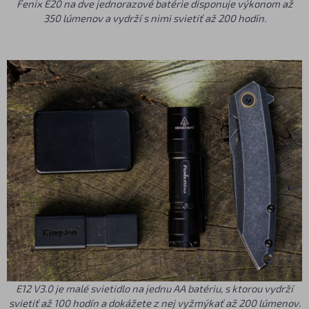
Fenix E20 na dve jednorazové batérie disponuje výkonom až
350 lúmenov a vydrží s nimi svietiť až 200 hodín.
E12 V3.0 je malé svietidlo na jednu AA batériu, s ktorou vydrží
svietiť až 100 hodín a dokážete z nej vyžmýkať až 200 lúmenov.