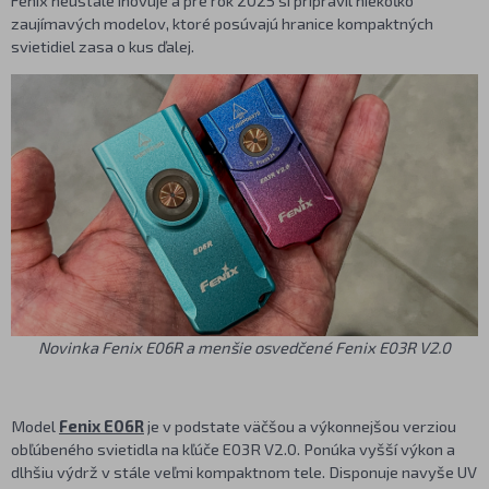
zaujímavých modelov, ktoré posúvajú hranice kompaktných
svietidiel zasa o kus ďalej.
Novinka Fenix E06R a menšie osvedčené Fenix E03R V2.0
Model
Fenix E06R
je v podstate väčšou a výkonnejšou verziou
obľúbeného svietidla na kľúče E03R V2.0. Ponúka vyšší výkon a
dlhšiu výdrž v stále veľmi kompaktnom tele. Disponuje navyše UV