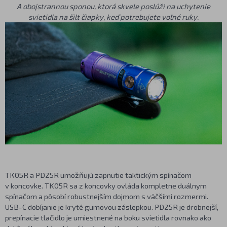
A obojstrannou sponou, ktorá skvele poslúži na uchytenie
svietidla na šilt čiapky, keď potrebujete voľné ruky.
TK05R a PD25R umožňujú zapnutie taktickým spínačom
v koncovke. TK05R sa z koncovky ovláda kompletne duálnym
spínačom a pôsobí robustnejším dojmom s väčšími rozmermi.
USB-C dobíjanie je kryté gumovou záslepkou. PD25R je drobnejší,
prepínacie tlačidlo je umiestnené na boku svietidla rovnako ako