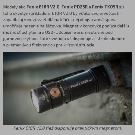
Modely ako
Fenix E18R V2.0
,
Fenix PD25R
a
Fenix TK05R
sú
toho skvelým príkladom. E18R V2.0 by vďaka svojej veľkosti
zapadla aj medzi svietidlá na kľúče a jej obojstranná spona
umožňuje nosenie na šiltovke. Magnet v koncovke ponúka ďalšiu
možnosť uchytenia a USB-C dobíjanie je umiestnené pod
gumovou krytkou. Toto svietidlo už disponuje aj stroboskopom
s premenlivou frekvenciou pre krízové situácie.
Fenix E18R V2.0 tiež disponuje praktickým magnetom.