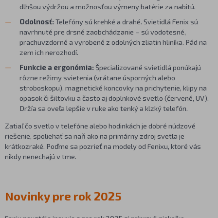
dlhšou výdržou a možnosťou výmeny batérie za nabitú.
Odolnosť:
Telefóny sú krehké a drahé. Svietidlá Fenix sú
navrhnuté pre drsné zaobchádzanie – sú vodotesné,
prachuvzdorné a vyrobené z odolných zliatin hliníka. Pád na
zem ich nerozhodí.
Funkcie a ergonómia:
Špecializované svietidlá ponúkajú
rôzne režimy svietenia (vrátane úsporných alebo
stroboskopu), magnetické koncovky na prichytenie, klipy na
opasok či šiltovku a často aj doplnkové svetlo (červené, UV).
Držía sa oveľa lepšie v ruke ako tenký a klzký telefón.
Zatiaľ čo svetlo v telefóne alebo hodinkách je dobré núdzové
riešenie, spoliehať sa naň ako na primárny zdroj svetla je
krátkozraké. Poďme sa pozrieť na modely od Fenixu, ktoré vás
nikdy nenechajú v tme.
Novinky pre rok 2025
Fenix neustále inovuje a pre rok 2025 si pripravil niekoľko