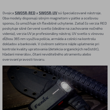
Dvojica
SW05R-RED
a
SW05R-UV
sú špecializované nástroje.
Oba modely disponujú silným magnetom v pätke a oceľovou
sponou, čo umožňuje ich flexibilné uchytenie. Zatiaľ čo verzia RED
poskytuje silné červené svetlo (ideálne na zachovanie nočného
videnia), verzia UV je profesionálny nástroj. UV svetlo s vlnovou
dĺžkou 365 nm využíva polícia, armáda a colníci na kontrolu
dokladov a bankoviek. V civilnom sektore nájde uplatnenie pri
kontrole kvality upratovania (detekcia organických nečistôt),
hľadaní minerálov, čítaní neviditeľného atramentu alebo
overovaní pravosti tovaru.