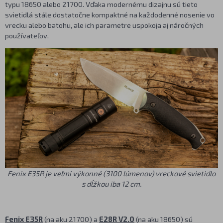
typu 18650 alebo 21700. Vďaka modernému dizajnu sú tieto
svietidlá stále dostatočne kompaktné na každodenné nosenie vo
vrecku alebo batohu, ale ich parametre uspokoja aj náročných
používateľov.
Fenix E35R je veľmi výkonné (3100 lúmenov) vreckové svietidlo
s dĺžkou iba 12 cm.
Fenix E35R
(na aku 21700) a
E28R V2.0
(na aku 18650) sú