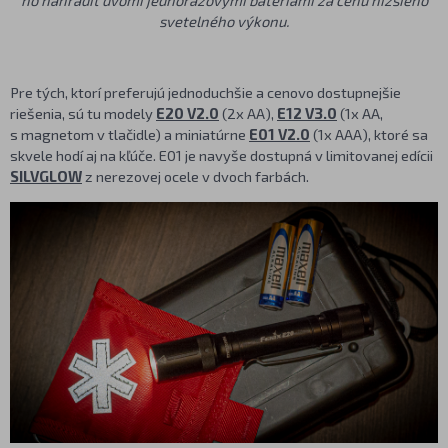
svetelného výkonu.
Pre tých, ktorí preferujú jednoduchšie a cenovo dostupnejšie
riešenia, sú tu modely
E20 V2.0
(2x AA),
E12 V3.0
(1x AA,
s magnetom v tlačidle) a miniatúrne
E01 V2.0
(1x AAA), ktoré sa
skvele hodí aj na kľúče. E01 je navyše dostupná v limitovanej edícii
SILVGLOW
z nerezovej ocele v dvoch farbách.