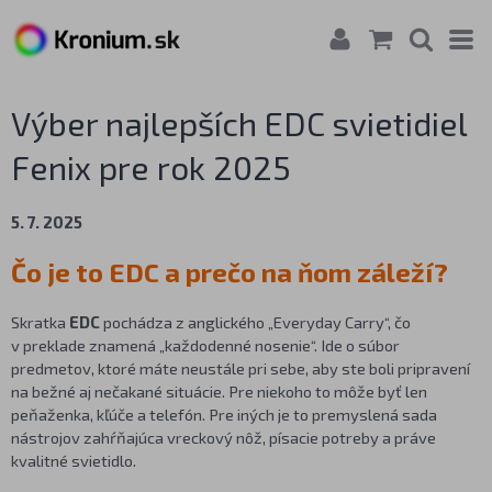
Výber najlepších EDC svietidiel
Fenix pre rok 2025
5. 7. 2025
Čo je to EDC a prečo na ňom záleží?
Skratka
EDC
pochádza z anglického „Everyday Carry“, čo
v preklade znamená „každodenné nosenie“. Ide o súbor
predmetov, ktoré máte neustále pri sebe, aby ste boli pripravení
na bežné aj nečakané situácie. Pre niekoho to môže byť len
peňaženka, kľúče a telefón. Pre iných je to premyslená sada
nástrojov zahŕňajúca vreckový nôž, písacie potreby a práve
kvalitné svietidlo.