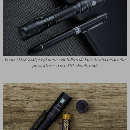
Fenix LD22 V2.0 je výkonné svietidlo s dĺžkou zhruba písacieho
pera, ktoré sa pre EDC skvele hodí.