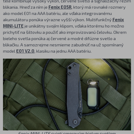
tele kombinuje vysoký výkon, červené svetlo a signalizačný režim
blikania. Hneď za ním je
Fenix E05R
, ktorý má rovnaké rozmery
ako model E01 na AAA batériu, ale vďaka integrovanému
akumulátoru ponúka výrazne vyšší výkon. Multifunkčný
Fenix
MINI-LITE
je unikátny svojím klipom, vďaka ktorému ho možno
prichytiť na šiltovku a použiť ako improvizovanú čelovku. Okrem
bieleho svetla ponúka aj červené a modré difúzne svetlo a
blikačku. A samozrejme nesmieme zabudnúť na už spomínaný
model
E01 V2.0
, klasiku na jednu AAA batériu.
Fenix MINI-LITE svieti smerovým bielym svetlom,