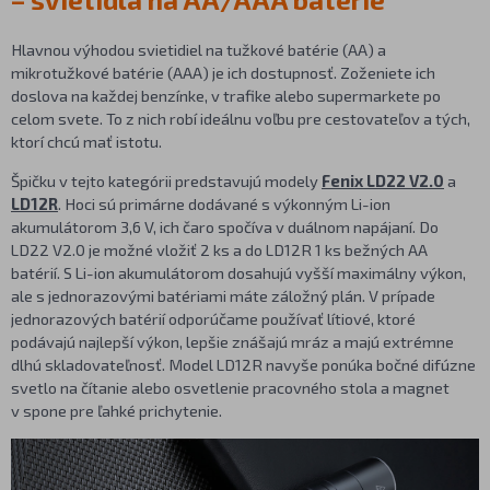
Hlavnou výhodou svietidiel na tužkové batérie (AA) a
mikrotužkové batérie (AAA) je ich dostupnosť. Zoženiete ich
doslova na každej benzínke, v trafike alebo supermarkete po
celom svete. To z nich robí ideálnu voľbu pre cestovateľov a tých,
ktorí chcú mať istotu.
Špičku v tejto kategórii predstavujú modely
Fenix LD22 V2.0
a
LD12R
. Hoci sú primárne dodávané s výkonným Li-ion
akumulátorom 3,6 V, ich čaro spočíva v duálnom napájaní. Do
LD22 V2.0 je možné vložiť 2 ks a do LD12R 1 ks bežných AA
batérií. S Li-ion akumulátorom dosahujú vyšší maximálny výkon,
ale s jednorazovými batériami máte záložný plán. V prípade
jednorazových batérií odporúčame používať lítiové, ktoré
podávajú najlepší výkon, lepšie znášajú mráz a majú extrémne
dlhú skladovateľnosť. Model LD12R navyše ponúka bočné difúzne
svetlo na čítanie alebo osvetlenie pracovného stola a magnet
v spone pre ľahké prichytenie.