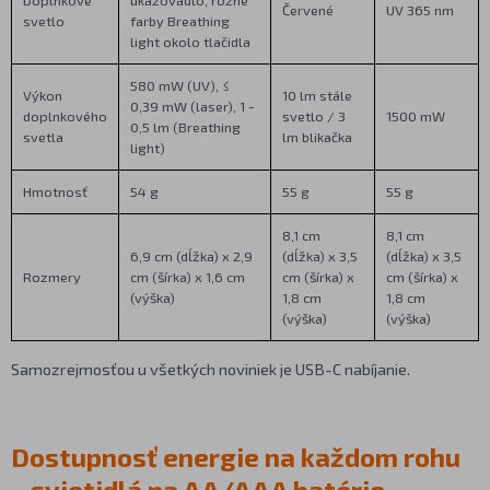
Červené
UV 365 nm
svetlo
farby Breathing
light okolo tlačidla
580 mW (UV), ≤
Výkon
10 lm stále
0,39 mW (laser), 1 -
doplnkového
svetlo / 3
1500 mW
0,5 lm (Breathing
svetla
lm blikačka
light)
Hmotnosť
54 g
55 g
55 g
8,1 cm
8,1 cm
6,9 cm (dĺžka) x 2,9
(dĺžka) x 3,5
(dĺžka) x 3,5
Rozmery
cm (šírka) x 1,6 cm
cm (šírka) x
cm (šírka) x
(výška)
1,8 cm
1,8 cm
(výška)
(výška)
Samozrejmosťou u všetkých noviniek je USB-C nabíjanie.
Dostupnosť energie na každom rohu
– svietidlá na AA/AAA batérie