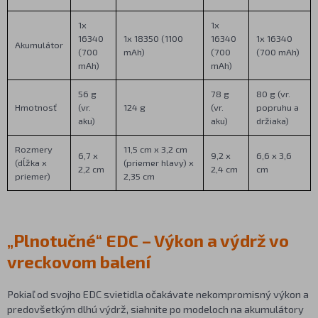
1x
1x
16340
1x 18350 (1100
16340
1x 16340
Akumulátor
(700
mAh)
(700
(700 mAh)
mAh)
mAh)
56 g
78 g
80 g (vr.
Hmotnosť
(vr.
124 g
(vr.
popruhu a
aku)
aku)
držiaka)
Rozmery
11,5 cm x 3,2 cm
6,7 x
9,2 x
6,6 x 3,6
(dĺžka x
(priemer hlavy) x
2,2 cm
2,4 cm
cm
priemer)
2,35 cm
„Plnotučné“ EDC – Výkon a výdrž vo
vreckovom balení
Pokiaľ od svojho EDC svietidla očakávate nekompromisný výkon a
predovšetkým dlhú výdrž, siahnite po modeloch na akumulátory