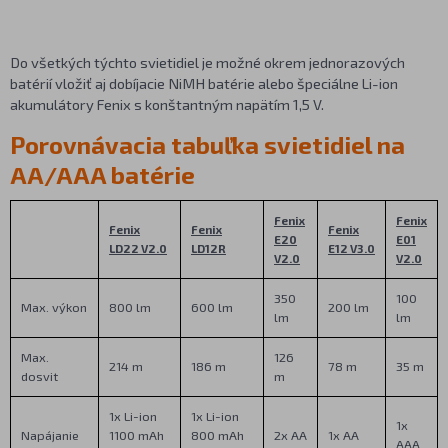
Do všetkých týchto svietidiel je možné okrem jednorazových
batérií vložiť aj dobíjacie NiMH batérie alebo špeciálne Li-ion
akumulátory Fenix s konštantným napätím 1,5 V.
Porovnávacia tabuľka svietidiel na
AA/AAA batérie
Fenix
Fenix
Fenix
Fenix
Fenix
E20
E01
LD22 V2.0
LD12R
E12 V3.0
V2.0
V2.0
350
100
Max. výkon
800 lm
600 lm
200 lm
lm
lm
Max.
126
214 m
186 m
78 m
35 m
dosvit
m
1x Li-ion
1x Li-ion
1x
Napájanie
1100 mAh
800 mAh
2x AA
1x AA
AAA