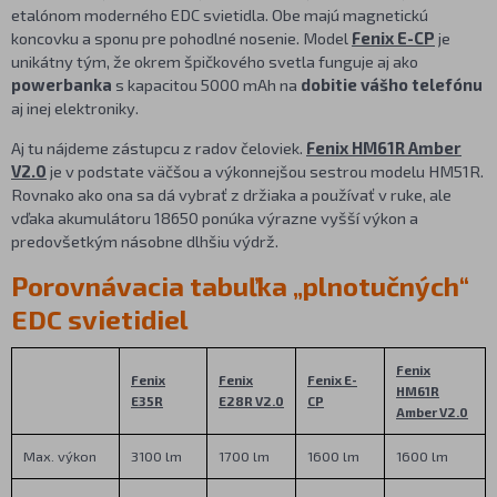
etalónom moderného EDC svietidla. Obe majú magnetickú
koncovku a sponu pre pohodlné nosenie. Model
Fenix E-CP
je
unikátny tým, že okrem špičkového svetla funguje aj ako
powerbanka
s kapacitou 5000 mAh na
dobitie vášho telefónu
aj inej elektroniky.
Aj tu nájdeme zástupcu z radov čeloviek.
Fenix HM61R Amber
V2.0
je v podstate väčšou a výkonnejšou sestrou modelu HM51R.
Rovnako ako ona sa dá vybrať z držiaka a používať v ruke, ale
vďaka akumulátoru 18650 ponúka výrazne vyšší výkon a
predovšetkým násobne dlhšiu výdrž.
Porovnávacia tabuľka „plnotučných“
EDC svietidiel
Fenix
Fenix
Fenix
Fenix E-
HM61R
E35R
E28R V2.0
CP
Amber V2.0
Max. výkon
3100 lm
1700 lm
1600 lm
1600 lm