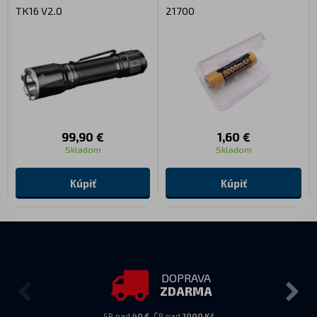
TK16 V2.0
21700
99,90 €
1,60 €
Skladom
Skladom
Kúpiť
Kúpiť
DOPRAVA
ZDARMA
SR nad
40 €
, ČR nad
1000 Kč