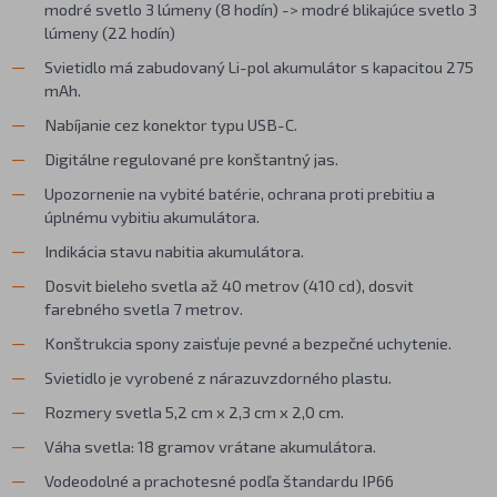
modré svetlo 3 lúmeny (8 hodín) -> modré blikajúce svetlo 3
lúmeny (22 hodín)
Svietidlo má zabudovaný Li-pol akumulátor s kapacitou 275
mAh.
Nabíjanie cez konektor typu USB-C.
Digitálne regulované pre konštantný jas.
Upozornenie na vybité batérie, ochrana proti prebitiu a
úplnému vybitiu akumulátora.
Indikácia stavu nabitia akumulátora.
Dosvit bieleho svetla až 40 metrov (410 cd), dosvit
farebného svetla 7 metrov.
Konštrukcia spony zaisťuje pevné a bezpečné uchytenie.
Svietidlo je vyrobené z nárazuvzdorného plastu.
Rozmery svetla 5,2 cm x 2,3 cm x 2,0 cm.
Váha svetla: 18 gramov vrátane akumulátora.
Vodeodolné a prachotesné podľa štandardu IP66