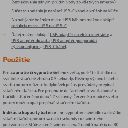
(ostrekovanie silnými prúdmi vody zo všetkých smerov).
Súčasťou balenia je nabíjací USB-C kábel a krúžok na kľúče.
Na nabíjanie bežným micro-USB káblom možno dokúpiť
redukciu micro-USB na USB-C
.
Ďalej možno dokúpiť
USB adaptér do elektrickej siete
a
USB adaptér do auta
,
USB adaptér podporujúci
rýchlonabíjanie
a
USB-C kábel
.
Použitie
Pre
zapnutie či vypnutie
bieleho svetla, podržte tlačidlo na
svietidle stlačené zhruba 0,5 sekundy. Režimy výkonu bieleho
svetla potom môžete kedykoľvek počas prevádzky prepínať
stlačením tlačidla. Pre prepnutie do farebného svetla podržte
tlačidlo stlačené po dobu 1,2 sekundy. Červené a modré svetlo
potom možno opäť prepínať stlačením tlačidla.
Indikácia kapacity batérie
- pri vypnutom svietidle raz krátko
stlačte tlačidlo, potom sa na tri sekundy rozsvieti jeho
podsvietenie. Stále zelené svietenie značí nabitú batériu na 80 -