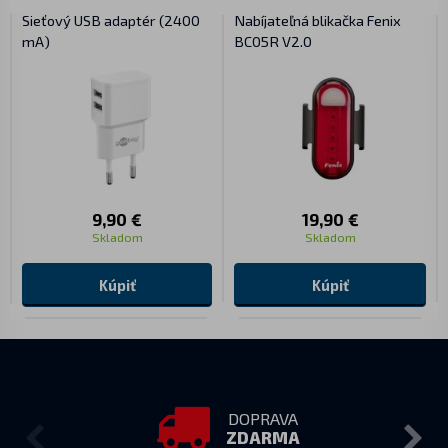
Sieťový USB adaptér (2400
Nabíjateľná blikačka Fenix
mA)
BC05R V2.0
9,90 €
19,90 €
Skladom
Skladom
Kúpiť
Kúpiť
DOPRAVA
ZDARMA