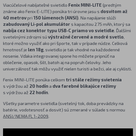
Viacúčelové nabíjateľné svietidlo
Fenix MINI-LITE
(predtým
známe ako Fenix E-LITE) ponúka tri úrovne jasu s
dosvitom až
40 metrov
pri
150 lúmenoch (ANSI)
. Na napájanie slúži
zabudovaný Li-pol akumulátor
s kapacitou 275 mAh, ktorý sa
nabíja cez konektor typu USB-C priamo vo svietidle
. Ďalšími
svetelnými zdrojmi sú
výstražné červené a modré svetlo
,
ktoré možno využiť ako pri športe, tak v prípade núdze. Celková
hmotnosť je
len 18g
, svietidlo je tak vhodné na každodenné
nosenie. Vďaka integrovanej spone ho môžete pripnúť na
oblečenie, opasok, šilt, batoh aj na popruh čelovky. Jeho
univerzálnosť tak môžu využiť nielen turisti a bežci, ale aj cyklisti.
Fenix MINI-LITE ponúka celkom
tri stále režimy svietenia
s výdržou až
20 hodín
a
dva farebné blikajúce režimy
s výdržou až
22 hodín
.
Všetky parametre svietidla (svetelný tok, doba prevádzky na
batérie, vodotesnosť a dosvit) sú zmerané v súlade s normou
ANSI/NEMA FL 1-2009
.