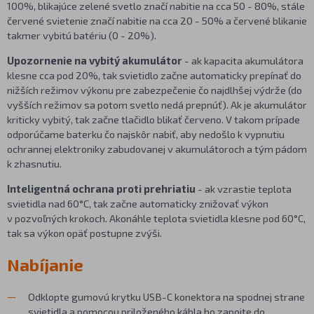
100%, blikajúce zelené svetlo značí nabitie na cca 50 - 80%, stále
červené svietenie značí nabitie na cca 20 - 50% a červené blikanie
takmer vybitú batériu (0 - 20%).
Upozornenie na vybitý akumulátor
- ak kapacita akumulátora
klesne cca pod 20%, tak svietidlo začne automaticky prepínať do
nižších režimov výkonu pre zabezpečenie čo najdlhšej výdrže (do
vyšších režimov sa potom svetlo nedá prepnúť). Ak je akumulátor
kriticky vybitý, tak začne tlačidlo blikať červeno. V takom prípade
odporúčame baterku čo najskôr nabiť, aby nedošlo k vypnutiu
ochrannej elektroniky zabudovanej v akumulátoroch a tým pádom
k zhasnutiu.
Inteligentná ochrana proti prehriatiu
- ak vzrastie teplota
svietidla nad 60°C, tak začne automaticky znižovať výkon
v pozvoľných krokoch. Akonáhle teplota svietidla klesne pod 60°C,
tak sa výkon opäť postupne zvýši.
Nabíjanie
Odklopte gumovú krytku USB-C konektora na spodnej strane
svietidla a pomocou priloženého kábla ho zapojte do