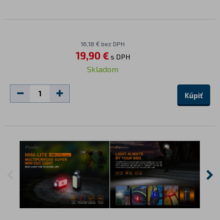
16,18 € bez DPH
19,90 €
s DPH
Skladom
Kúpiť