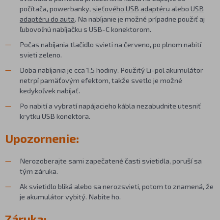
počítača, powerbanky,
sieťového USB adaptéru
alebo
USB
adaptéru do auta
. Na nabíjanie je možné prípadne použiť aj
ľubovoľnú nabíjačku s USB-C konektorom.
Počas nabíjania tlačidlo svieti na červeno, po plnom nabití
svieti zeleno.
Doba nabíjania je cca 1,5 hodiny. Použitý Li-pol akumulátor
netrpí pamäťovým efektom, takže svetlo je možné
kedykoľvek nabíjať.
Po nabití a vybratí napájacieho kábla nezabudnite utesniť
krytku USB konektora.
Upozornenie:
Nerozoberajte sami zapečatené časti svietidla, poruší sa
tým záruka.
Ak svietidlo bliká alebo sa nerozsvieti, potom to znamená, že
je akumulátor vybitý. Nabite ho.
Záruka: