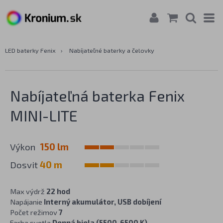
LED baterky Fenix
›
Nabíjateľné baterky a čelovky
Nabíjateľná baterka Fenix
MINI-LITE
Výkon
150 lm
Dosvit
40 m
Max výdrž
22 hod
Napájanie
Interný akumulátor, USB dobíjení
Počet režimov
7
Farba svetla
Denná biela (5500-6500 K),