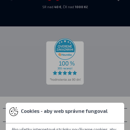
SR nad
40 €
, ČR nad
1000 Kč
Cookies - aby web správne fungoval
Kontakty
Zastihnete nás
Ako všetky internetové stránky používame cookies, aby