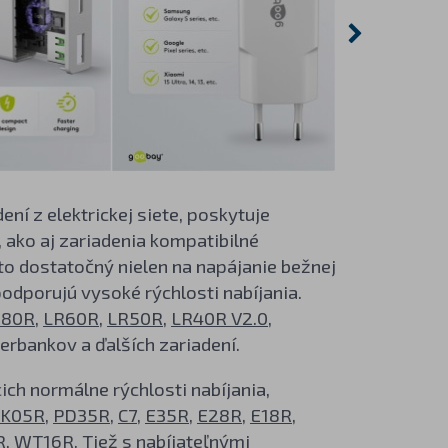
í z elektrickej siete, poskytuje
 ako aj zariadenia kompatibilné
eto dostatočný nielen na napájanie bežnej
podporujú vysoké rýchlosti nabíjania.
R80R
,
LR60R
,
LR50R
,
LR40R V2.0
,
erbankov a ďalších zariadení.
ch normálne rýchlosti nabíjania,
TK05R
,
PD35R
,
C7
,
E35R
,
E28R
,
E18R
,
R
,
WT16R
. Tiež s nabíjateľnými