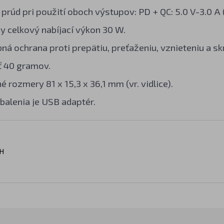
 prúd pri použití oboch výstupov: PD + QC: 5.0 V-3.0 A
 celkový nabíjací výkon 30 W.
ná ochrana proti prepätiu, preťaženiu, vznieteniu a sk
 40 gramov.
 rozmery 81 x 15,3 x 36,1 mm (vr. vidlice).
balenia je USB adaptér.
H