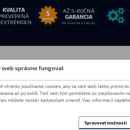
KVALITA
AŽ 5-ROČNÁ
5
PREVERENÁ
GARANCIA
ROKOV
 EXTRÉMOCH
Na svietidlá a čelovky
e nás
Všetko o nákupe
Ďalšie inf
y web správne fungoval
18:00
Ako nakupovať
Užívateľský účet
:
Obchodné podmienky
Často kladené o
vé stránky používame cookies, aby sa vám web ľahko prezeral
Vrátenie tovaru
Norma ANSI FL 
dávania až po košík. Tiež nám tým pomôžete so zlepšovaním n
Záručné podmienky Fenix
LED použité vo s
kies môžete neskôr kedykoľvek zmeniť. Viac informácií nájdete
Reklamácie a servis
Referencie
Spravovať možnosti