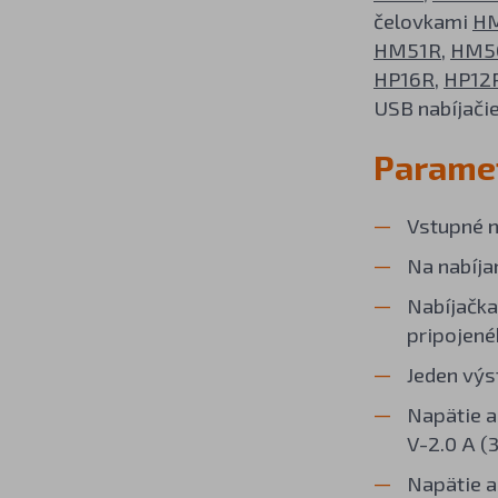
čelovkami
HM
HM51R
,
HM5
HP16R
,
HP12
USB nabíjači
Parame
Vstupné n
Na nabíja
Nabíjačka
pripojené
Jeden výs
Napätie a
V-2.0 A (3
Napätie a