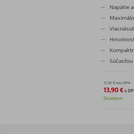
Napätie a
Maximálny
Viacnásob
Hmotnosť
Kompaktné
Súčasťou 
11,30 € bez DPH
13,90 €
s DP
Skladom