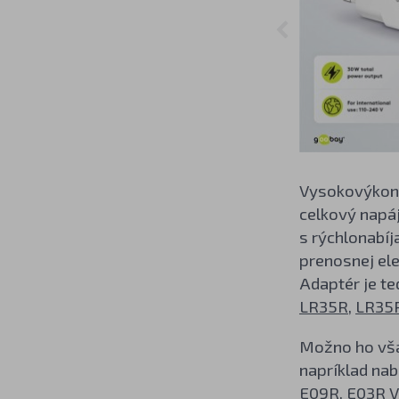
Vysokovýkonn
celkový napáj
s rýchlonabíj
prenosnej ele
Adaptér je te
LR35R
,
LR35
Možno ho však
napríklad nab
E09R
,
E03R V