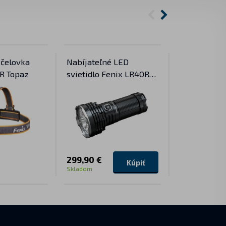
 čelovka
Nabíjateľné LED
Externá bat
R Topaz
svietidlo Fenix LR40R
HM75R
V2.0
299,90 €
54,90 €
Kúpiť
Skladom
Skladom