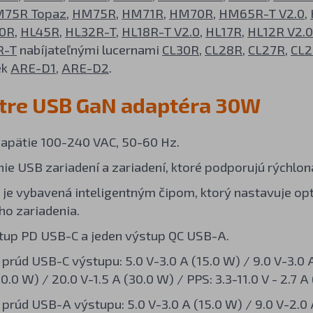
75R Topaz
,
HM75R
,
HM71R
,
HM70R
,
HM65R-T V2.0
,
0R
,
HL45R
,
HL32R-T
,
HL18R-T V2.0
,
HL17R
,
HL12R V2.0
R-T
nabíjateľnými lucernami
CL30R
,
CL28R
,
CL27R
,
CL2
ek
ARE-D1
,
ARE-D2
.
tre USB GaN adaptéra 30W
apätie 100-240 VAC, 50-60 Hz.
nie USB zariadení a zariadení, ktoré podporujú rýchlon
 je vybavená inteligentným čipom, ktorý nastavuje opt
ho zariadenia.
tup PD USB-C a jeden výstup QC USB-A.
 prúd USB-C výstupu: 5.0 V-3.0 A (15.0 W) / 9.0 V-3.0 A
0.0 W) / 20.0 V-1.5 A (30.0 W) / PPS: 3.3-11.0 V - 2.7 A 
 prúd USB-A výstupu: 5.0 V-3.0 A (15.0 W) / 9.0 V-2.0 A