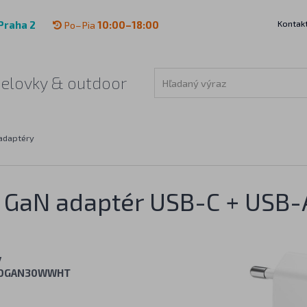
Kontak
Praha 2
Po–Pia
10:00–18:00
čelovky & outdoor
adaptéry
ý GaN adaptér USB-C + USB-
y
OGAN30WWHT