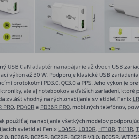
ý USB GaN adaptér na napájanie až dvoch USB zariaden
ací výkon až 30 W. Podporuje klasické USB zariadenia,
acími protokolmi PD3.0, QC3.0 a PPS. Jeho výkon je pr
ktroniky, ale aj notebookov a ďalších zariadení, ktoré 
da zvlášť vhodný na rýchlonabíjanie svietidiel Fenix
L
R PRO
,
PD40R
a
PD36R PRO
, mobilných telefónov, pow
 použiť aj na nabíjanie všetkých modelov podporujúci
íjacích svietidiel Fenix
LD45R
,
LD30R
,
HT18R
,
TK11R
,
2.0
,
BC26R
,
BC25R
,
BC22R
,
BC21R V3.0
,
BC05R
,
WT25