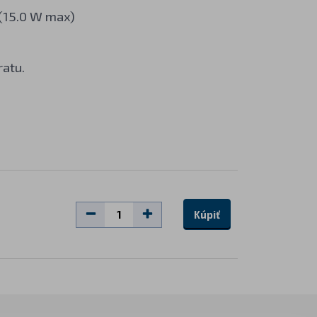
 (15.0 W max)
ratu.
Kúpiť