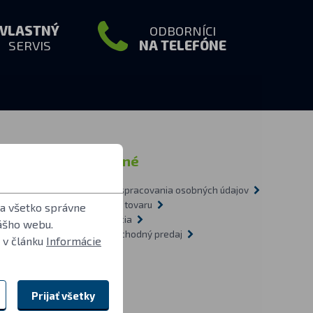
VLASTNÝ
ODBORNÍCI
SERVIS
NA TELEFÓNE
ormácie
Ostatné
Zásady spracovania osobných údajov
tázky
Doprava tovaru
 a všetko správne
1-2009
Recyklácia
ášho webu.
vietidlách
Veľkoobchodný predaj
 v článku
Informácie
O nás
Prijať všetky