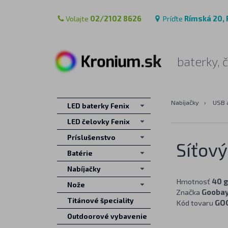
Volajte
02/2102 8626
Príďte
Rímská 20, 
baterky, 
Nabíjačky
›
USB 
LED baterky Fenix
LED čelovky Fenix
Príslušenstvo
Síťov
Batérie
Nabíjačky
Hmotnosť
40 g
Nože
Značka
Gooba
Titánové špeciality
Kód tovaru
GO
Outdoorové vybavenie