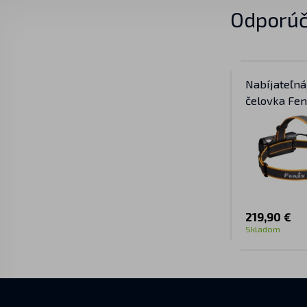
Odporúč
Nabíjateľn
čelovka Fe
V2.0
219,90 €
Skladom