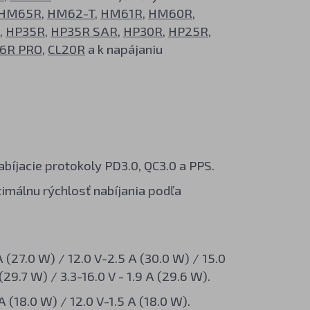
HM65R
,
HM62-T
,
HM61R
,
HM60R
,
,
HP35R
,
HP35R SAR
,
HP30R
,
HP25R
,
6R PRO
,
CL20R
a k napájaniu
abíjacie protokoly PD3.0, QC3.0 a PPS.
imálnu rýchlosť nabíjania podľa
 (27.0 W) / 12.0 V-2.5 A (30.0 W) / 15.0
(29.7 W) / 3.3-16.0 V - 1.9 A (29.6 W).
 (18.0 W) / 12.0 V-1.5 A (18.0 W).