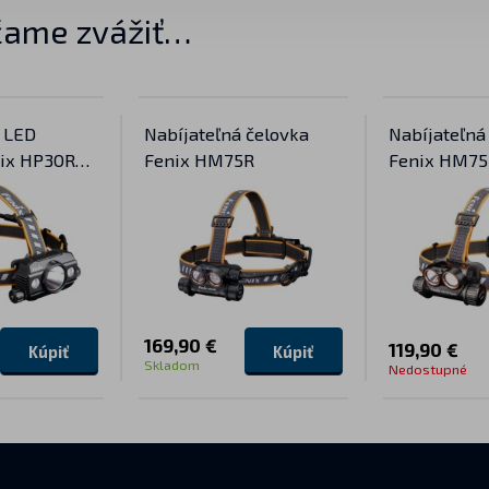
ame zvážiť…
á LED
Nabíjateľná čelovka
Nabíjateľná
nix HP30R
Fenix HM75R
Fenix HM75
169,90 €
119,90 €
Kúpiť
Kúpiť
Skladom
Nedostupné