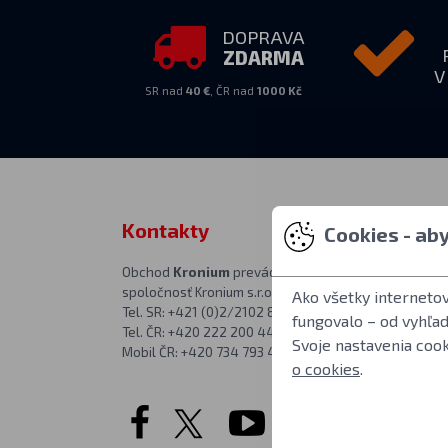
DOPRAVA
ZDARMA
V
SR nad
40 €
, ČR nad
1000 Kč
Kontakty
Zastihnet
Cookies - ab
Obchod
Kronium
prevádzkuje
PO–PIA 10:00–
spoločnosť Kronium s.r.o.
Adresa predajne
Ako všetky interneto
Tel. SR: +421 (0)2/2102 8626
Kronium.cz
fungovalo – od vyhľa
Tel. ČR: +420 222 200 444
Rímská 20
Svoje nastavenia coo
Mobil ČR: +420 734 793 444
Praha 2
o cookies
.