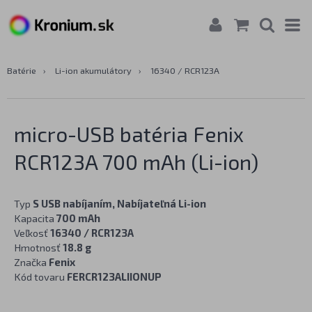
Batérie
›
Li-ion akumulátory
›
16340 / RCR123A
micro-USB batéria Fenix
RCR123A 700 mAh (Li-ion)
Typ
S USB nabíjaním, Nabíjateľná Li-ion
Kapacita
700 mAh
Veľkosť
16340 / RCR123A
Hmotnosť
18.8 g
Značka
Fenix
Kód tovaru
FERCR123ALIIONUP