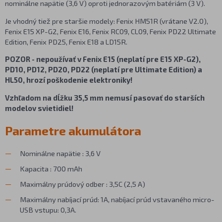
nominálne napätie (3,6 V) oproti jednorazovým batériám (3 V).
Je vhodný tiež pre staršie modely: Fenix HM51R (vrátane V2.0),
Fenix E15 XP-G2, Fenix E16, Fenix RC09, CL09, Fenix PD22 Ultimate
Edition, Fenix PD25, Fenix E18 a LD15R.
POZOR - nepoužívať v Fenix E15 (neplatí pre E15 XP-G2),
PD10, PD12, PD20, PD22 (neplatí pre Ultimate Edition) a
HL50, hrozí poškodenie elektroniky!
Vzhľadom na dĺžku 35,5 mm nemusí pasovať do starších
modelov svietidiel!
Parametre akumulátora
Nominálne napätie : 3,6 V
Kapacita : 700 mAh
Maximálny prúdový odber : 3,5C (2,5 A)
Maximálny nabíjací prúd: 1A, nabíjací prúd vstavaného micro-
USB vstupu: 0,3A.