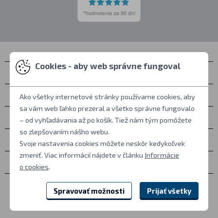
Cookies - aby web správne fungoval
Kontakty
Zastihnete nás
Ako všetky internetové stránky používame cookies, aby
sa vám web ľahko prezeral a všetko správne fungovalo
Všetko o nákupe
– od vyhľadávania až po košík. Tiež nám tým pomôžete
so zlepšovaním nášho webu.
Ďalšie informácie
Svoje nastavenia cookies môžete neskôr kedykoľvek
zmeniť. Viac informácií nájdete v článku
Informácie
Ostatné
o cookies
.
Spravovať možnosti
Prijať všetky