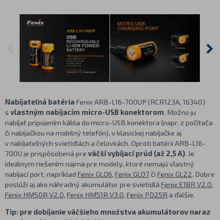
Nabíjateľná batéria
Fenix ARB-L16-700UP (RCR123A, 16340)
s
vlastným nabíjacím micro-USB konektorom
. Možno ju
nabíjať pripojením kábla do micro-USB konektora (napr. z počítača
či nabíjačkou na mobilný telefón), v klasickej nabíjačke aj
v nabíjateľných svietidlách a čelovkách. Oproti batérii ARB-L16-
700U je prispôsobená pre
väčší vybíjací prúd (až 2,5 A)
. Je
ideálnym riešením najmä pre modely, ktoré nemajú vlastný
nabíjací port, napríklad
Fenix GL06
,
Fenix GL07
či
Fenix GL22
. Dobre
poslúži aj ako náhradný akumulátor pre svietidlá
Fenix E18R V2.0
,
Fenix HM50R V2.0
,
Fenix HM51R V3.0
,
Fenix PD25R
a ďalšie.
Tip: pre dobíjanie väčšieho množstva akumulátorov naraz