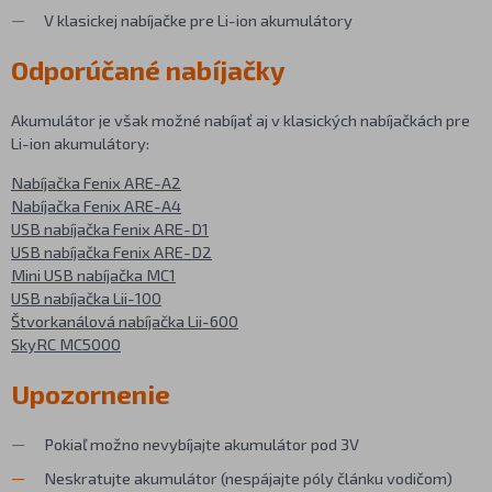
V klasickej nabíjačke pre Li-ion akumulátory
Odporúčané nabíjačky
Akumulátor je však možné nabíjať aj v klasických nabíjačkách pre
Li-ion akumulátory:
Nabíjačka Fenix ARE-A2
Nabíjačka Fenix ARE-A4
USB nabíjačka Fenix ARE-D1
USB nabíjačka Fenix ARE-D2
Mini USB nabíjačka MC1
USB nabíjačka Lii-100
Štvorkanálová nabíjačka Lii-600
SkyRC MC5000
Upozornenie
Pokiaľ možno nevybíjajte akumulátor pod 3V
Neskratujte akumulátor (nespájajte póly článku vodičom)