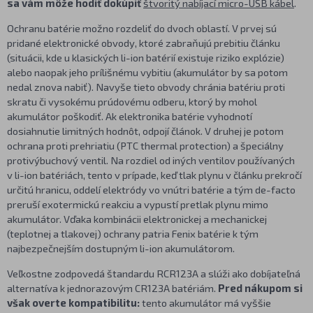
sa vám môže hodiť dokúpiť
štvoritý nabíjací micro-USB kábel
.
Ochranu batérie možno rozdeliť do dvoch oblastí. V prvej sú
pridané elektronické obvody, ktoré zabraňujú prebitiu článku
(situácii, kde u klasických li-ion batérií existuje riziko explózie)
alebo naopak jeho prílišnému vybitiu (akumulátor by sa potom
nedal znova nabiť). Navyše tieto obvody chránia batériu proti
skratu či vysokému prúdovému odberu, ktorý by mohol
akumulátor poškodiť. Ak elektronika batérie vyhodnotí
dosiahnutie limitných hodnôt, odpojí článok. V druhej je potom
ochrana proti prehriatiu (PTC thermal protection) a špeciálny
protivýbuchový ventil. Na rozdiel od iných ventilov používaných
v li-ion batériách, tento v prípade, keď tlak plynu v článku prekročí
určitú hranicu, oddelí elektródy vo vnútri batérie a tým de-facto
preruší exotermickú reakciu a vypustí pretlak plynu mimo
akumulátor. Vďaka kombinácii elektronickej a mechanickej
(teplotnej a tlakovej) ochrany patria Fenix batérie k tým
najbezpečnejším dostupným li-ion akumulátorom.
Veľkostne zodpovedá štandardu RCR123A a slúži ako dobíjateľná
alternatíva k jednorazovým CR123A batériám.
Pred nákupom si
však overte kompatibilitu:
tento akumulátor má vyššie