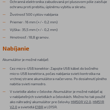
Ochranná elektronika zabudovaná pri plusovom póle zaisťuje
ochranu proti prebitiu, úplnému vybitiu a skratu.
Životnosť 500 cyklov nabíjania
Priemer : 16 mm (+/- 0,2 mm)
Výška : 35,5 mm (+/- 0,2 mm)
Hmotnosť : 18,8 gramov.
Nabíjanie
Akumulátor je možné nabíjať:
Cez micro-USB konektor: Zapojte USB kábel do bočného
micro-USB konektora, počas nabíjania svieti kontrolka na
vrchnej strane akumulátora načerveno. Po dosiahnutí plného
nabitia svieti namodro.
V svietidle alebo v čelovke: Akumulátor je možné nabíjať aj
v nabíjateľných svietidlách a čelovkách. Možno ho tak použiť
ako náhradný akumulátor pre čelovky
HM50R V2.0
,
HM51R
V2.0
a svietidlá
E18R
a LD15R.