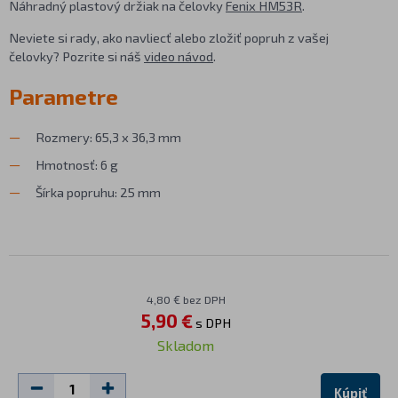
Náhradný plastový držiak na čelovky
Fenix HM53R
.
Neviete si rady, ako navliecť alebo zložiť popruh z vašej
čelovky? Pozrite si náš
video návod
.
Parametre
Rozmery: 65,3 x 36,3 mm
Hmotnosť: 6 g
Šírka popruhu: 25 mm
4,80 € bez DPH
5,90 €
s DPH
Skladom
Kúpiť