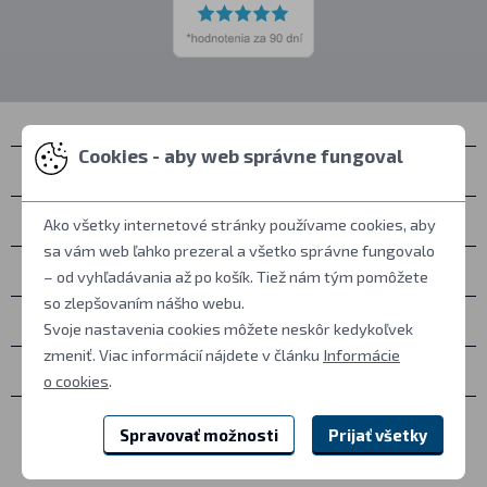
Cookies - aby web správne fungoval
Kontakty
Zastihnete nás
Ako všetky internetové stránky používame cookies, aby
sa vám web ľahko prezeral a všetko správne fungovalo
Všetko o nákupe
– od vyhľadávania až po košík. Tiež nám tým pomôžete
so zlepšovaním nášho webu.
Ďalšie informácie
Svoje nastavenia cookies môžete neskôr kedykoľvek
zmeniť. Viac informácií nájdete v článku
Informácie
Ostatné
o cookies
.
Spravovať možnosti
Prijať všetky