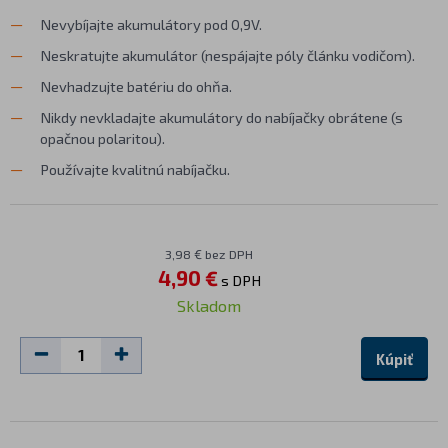
Nevybíjajte akumulátory pod 0,9V.
Neskratujte akumulátor (nespájajte póly článku vodičom).
Nevhadzujte batériu do ohňa.
Nikdy nevkladajte akumulátory do nabíjačky obrátene (s
opačnou polaritou).
Používajte kvalitnú nabíjačku.
3,98 € bez DPH
4,90 €
s DPH
Skladom
Kúpiť