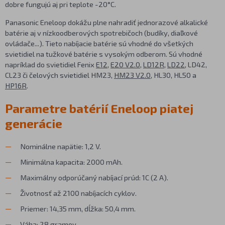
dobre fungujú aj pri teplote -20°C.
Panasonic Eneloop dokážu plne nahradiť jednorazové alkalické
batérie aj v nízkoodberových spotrebičoch (budíky, diaľkové
ovládače...). Tieto nabíjacie batérie sú vhodné do všetkých
svietidiel na tužkové batérie s vysokým odberom. Sú vhodné
napríklad do svietidiel Fenix
E12
,
E20 V2.0
,
LD12R
,
LD22
, LD42,
CL23 či čelových svietidiel HM23,
HM23 V2.0
, HL30, HL50 a
HP16R
.
Parametre batérií Eneloop piatej
generácie
Nominálne napätie: 1,2 V.
Minimálna kapacita: 2000 mAh.
Maximálny odporúčaný nabíjací prúd: 1C (2 A).
Životnosť až 2100 nabíjacích cyklov.
Priemer: 14,35 mm, dĺžka: 50,4 mm.
Váha: 28 gramov.