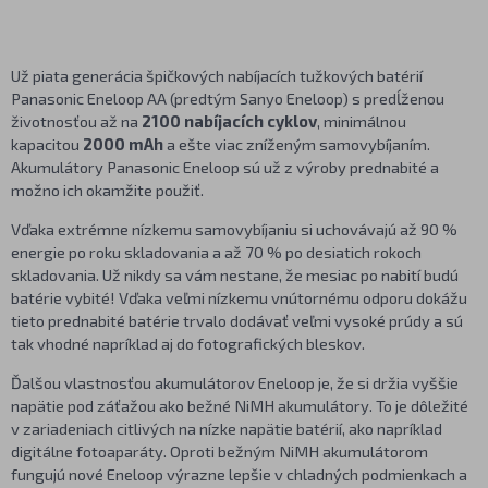
Už piata generácia špičkových nabíjacích tužkových batérií
Panasonic Eneloop AA (predtým Sanyo Eneloop) s predĺženou
životnosťou až na
2100 nabíjacích cyklov
, minimálnou
kapacitou
2000 mAh
a ešte viac zníženým samovybíjaním.
Akumulátory Panasonic Eneloop sú už z výroby prednabité a
možno ich okamžite použiť.
Vďaka extrémne nízkemu samovybíjaniu si uchovávajú až 90 %
energie po roku skladovania a až 70 % po desiatich rokoch
skladovania. Už nikdy sa vám nestane, že mesiac po nabití budú
batérie vybité! Vďaka veľmi nízkemu vnútornému odporu dokážu
tieto prednabité batérie trvalo dodávať veľmi vysoké prúdy a sú
tak vhodné napríklad aj do fotografických bleskov.
Ďalšou vlastnosťou akumulátorov Eneloop je, že si držia vyššie
napätie pod záťažou ako bežné NiMH akumulátory. To je dôležité
v zariadeniach citlivých na nízke napätie batérií, ako napríklad
digitálne fotoaparáty. Oproti bežným NiMH akumulátorom
fungujú nové Eneloop výrazne lepšie v chladných podmienkach a