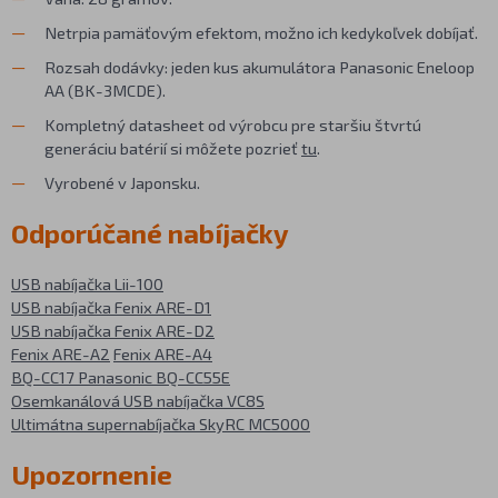
Netrpia pamäťovým efektom, možno ich kedykoľvek dobíjať.
Rozsah dodávky: jeden kus akumulátora Panasonic Eneloop
AA (BK-3MCDE).
Kompletný datasheet od výrobcu pre staršiu štvrtú
generáciu batérií si môžete pozrieť
tu
.
Vyrobené v Japonsku.
Odporúčané nabíjačky
USB nabíjačka Lii-100
USB nabíjačka Fenix ARE-D1
USB nabíjačka Fenix ARE-D2
Fenix ARE-A2
Fenix ARE-A4
BQ-CC17
Panasonic BQ-CC55E
Osemkanálová USB nabíjačka VC8S
Ultimátna supernabíjačka SkyRC MC5000
Upozornenie