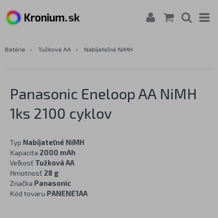
Batérie
›
Tužkové AA
›
Nabíjateľné NiMH
Panasonic Eneloop AA NiMH
1ks 2100 cyklov
Typ
Nabíjateľné NiMH
Kapacita
2000 mAh
Veľkosť
Tužková AA
Hmotnosť
28 g
Značka
Panasonic
Kód tovaru
PANENE1AA