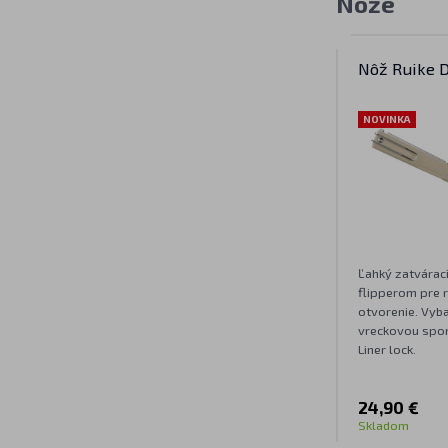
Nože
Nôž Ruike 
NOVINKA
Ľahký zatvárací
flipperom pre 
otvorenie. Vyb
vreckovou spo
Liner lock.
24,90 €
Skladom