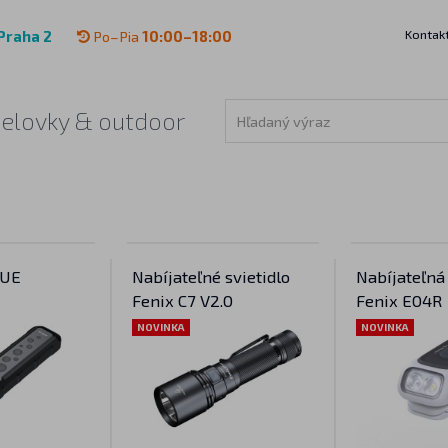
Kontak
Praha 2
Po–Pia
10:00–18:00
čelovky & outdoor
 UE
Nabíjateľné svietidlo
Nabíjateľná
Fenix C7 V2.0
Fenix E04R
NOVINKA
NOVINKA