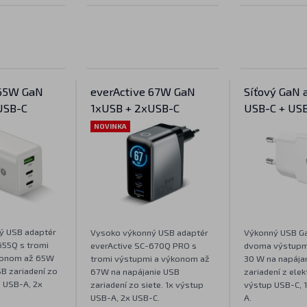
y
 65W GaN
everActive 67W GaN
Síťový GaN 
USB-C
1xUSB + 2xUSB-C
USB-C + US
NOVINKA
ý USB adaptér
Vysoko výkonný USB adaptér
Výkonný USB Ga
655Q s tromi
everActive SC-670Q PRO s
dvoma výstupm
konom až 65W
tromi výstupmi a výkonom až
30 W na napája
B zariadení zo
67W na napájanie USB
zariadení z elekt
p USB-A, 2x
zariadení zo siete. 1x výstup
výstup USB-C, 
USB-A, 2x USB-C.
A.