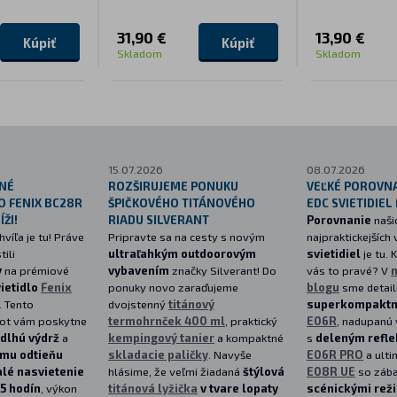
31,90 €
13,90 €
Kúpiť
Kúpiť
Skladom
Skladom
15.07.2026
08.07.2026
NÉ
ROZŠIRUJEME PONUKU
VEĽKÉ POROVN
O FENIX BC28R
ŠPIČKOVÉHO TITÁNOVÉHO
EDC SVIETIDIEL
ŽI!
RIADU SILVERANT
Porovnanie
naši
víľa je tu! Práve
Pripravte sa na cesty s novým
najpraktickejších
ili
ultraľahkým outdoorovým
svietidiel
je tu. 
y
na prémiové
vybavením
značky Silverant! Do
vás to pravé? V
ietidlo
Fenix
ponuky novo zaraďujeme
blogu
sme detail
. Tento
dvojstenný
titánový
superkompaktn
ot vám poskytne
termohrnček 400 ml
, praktický
E06R
, nadupanú 
dlhú výdrž
a
kempingový tanier
a kompaktné
s
deleným refl
mu odtieňu
skladacie paličky
. Navyše
E06R PRO
a ult
lé nasvietenie
hlásime, že veľmi žiadaná
štýlová
E08R UE
so záb
5 hodín
, výkon
titánová lyžička
v tvare lopaty
scénickými rež