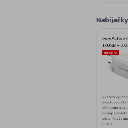
Nabíjačk
everActive
1xUSB + 2x
NOVINKA
Vysoko výkonn
everActive SC-
výstupmi a vý
na napájanie US
siete. 1x výstu
USB-C.