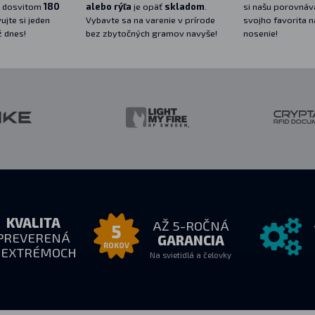
 dosvitom
180
alebo rýľa
je opäť
skladom
.
si našu porovnáva
ujte si jeden
Vybavte sa na varenie v prírode
svojho favorita 
ž dnes!
bez zbytočných gramov navyše!
nosenie!
KVALITA
AŽ 5-ROČNÁ
5
PREVERENÁ
GARANCIA
ROKOV
 EXTRÉMOCH
Na svietidlá a čelovky