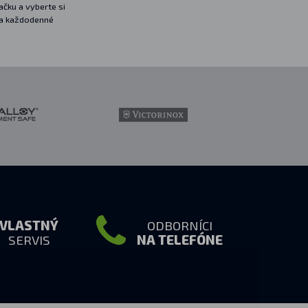
čku a vyberte si
1650 mAh
a
USB
na každodenné
dokonalý EDC par
VLASTNÝ
ODBORNÍCI
SERVIS
NA TELEFÓNE