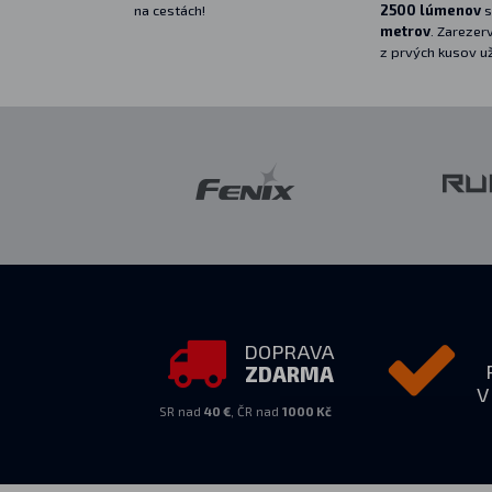
na cestách!
2500 lúmenov
s
metrov
. Zarezerv
z prvých kusov u
DOPRAVA
ZDARMA
V
SR nad
40 €
, ČR nad
1000 Kč