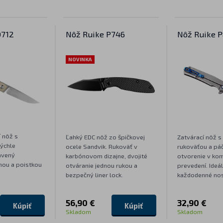
D712
Nôž Ruike P746
Nôž Ruike P
NOVINKA
 nôž s
Ľahký EDC nôž zo špičkovej
Zatvárací nôž 
rýchle
ocele Sandvik. Rukoväť v
rukoväťou a páč
avený
karbónovom dizajne, dvojité
otvorenie v k
nou a poistkou
otváranie jednou rukou a
prevedení. Ideá
bezpečný liner lock.
každodenné nos
56,90 €
32,90 €
Kúpiť
Kúpiť
Skladom
Skladom