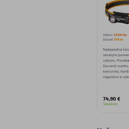
Výkon
1200 lm
Dosvit
158 m
Nabíjateľná čel
skvelým pomer
výkonu. Ponúka 
červené svetlo
koncovku, konš
reguláciu a vybr
74,90 €
Skladom