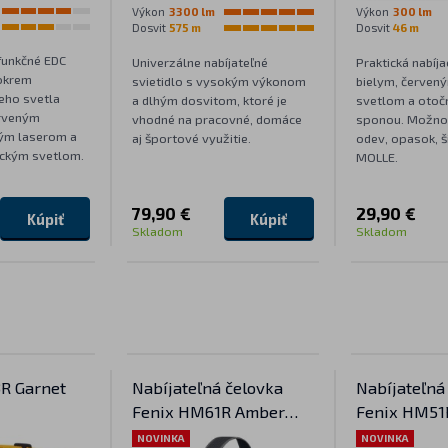
Výkon
3300 lm
Výkon
300 lm
Dosvit
575 m
Dosvit
46 m
funkčné EDC
Univerzálne nabíjateľné
Praktická nabíja
 okrem
svietidlo s vysokým výkonom
bielym, červen
eho svetla
a dlhým dosvitom, ktoré je
svetlom a otoč
erveným
vhodné na pracovné, domáce
sponou. Možno 
ým laserom a
aj športové využitie.
odev, opasok, ši
ickým svetlom.
MOLLE.
79,90 €
29,90 €
Kúpiť
Kúpiť
Skladom
Skladom
R Garnet
Nabíjateľná čelovka
Nabíjateľná
Fenix HM61R Amber
Fenix HM51
V3.0
NOVINKA
NOVINKA