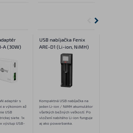
adaptér
USB nabíjačka Fenix
Štvoritý nab
B-A (30W)
ARE-D1 (Li-ion, NiMH)
kábel
N adaptér s
Kompaktná USB nabíjačka na
Nabíjací kábel 
i a výkonom až
jeden Li-ion / NiMH akumulátor
výstupmi. Obzv
nie USB
všetkých bežných veľkostí. Po
nabíjanie viace
rickej siete. 1x
vložení nabitého Li-ion funguje
akumulátorov n
1x výstup USB-
aj ako powerbanka.