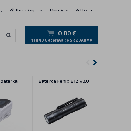
ty
Všetko o nákupe
Mena: €
Prihlásenie
0,00 €
Nad 40 € doprava do SR ZDARMA
 baterka
Baterka Fenix E12 V3.0
LED svietidl
PD35 V3.0