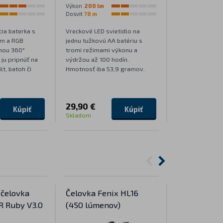
Výkon
200 lm
Výkon
1700 lm
Dosvit
78 m
Dosvit
357 m
cia baterka s
Vreckové LED svietidlo na
Najnovšia gener
ým a RGB
jednu tužkovú AA batériu s
Fenix PD35 zauj
nou 360°
tromi režimami výkonu a
malou veľkosť
ju pripnúť na
výdržou až 100 hodín.
výkonom, ale aj
lt, batoh či
Hmotnosť iba 53,9 gramov.
spínačom a mo
pripevnenia ká
29,90 €
79,90 €
Kúpiť
Kúpiť
Skladom
Skladom
 čelovka
Čelovka Fenix HL16
Čelovka Fe
R Ruby V3.0
(450 lúmenov)
V2.0