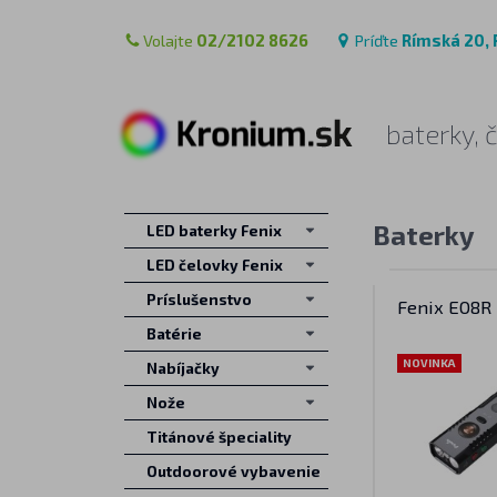
Volajte
02/2102 8626
Príďte
Rímská 20, 
baterky, 
Baterky
LED baterky Fenix
LED čelovky Fenix
Príslušenstvo
Fenix E08R
Batérie
NOVINKA
Nabíjačky
Nože
Titánové špeciality
Outdoorové vybavenie