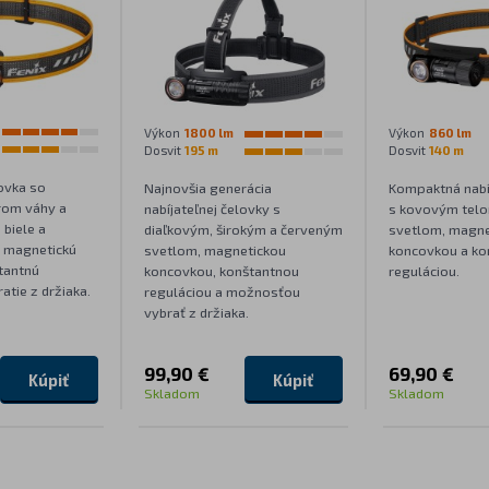
Výkon
1800 lm
Výkon
860 lm
Dosvit
195 m
Dosvit
140 m
ovka so
Najnovšia generácia
Kompaktná nabí
om váhy a
nabíjateľnej čelovky s
s kovovým tel
biele a
diaľkovým, širokým a červeným
svetlom, magne
, magnetickú
svetlom, magnetickou
koncovkou a ko
tantnú
koncovkou, konštantnou
reguláciou.
atie z držiaka.
reguláciou a možnosťou
vybrať z držiaka.
99,90 €
69,90 €
Kúpiť
Kúpiť
Skladom
Skladom