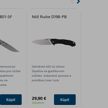
801-SF
Nôž Ruike D198-PB
Nôž Ruike P
s nerezovou
Zatvárací nôž so silnou
Zatvárací nôž s
kou pre rýchle
čepeľou na guličkovom
páčkou pre rých
ompaktnom
ložisku. Vybavený sponou a
kompaktnom pr
lny na
poistkou Liner Lock.
Ideálny na kaž
enie.
nosenie.
29,90 €
35,90 €
Kúpiť
Kúpiť
Skladom
Skladom