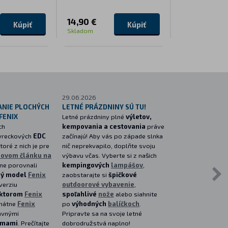
14,90 €
7,90 €
Kúpiť
Kúpiť
Skladom
Skladom
29.06.2026
22.06.2026
ANIE PLOCHÝCH
LETNÉ PRÁZDNINY SÚ TU!
VRCHOL MULTI
 FENIX
Letné prázdniny plné
výletov,
SVIETIDIEL
ch
kempovania a cestovania
práve
Predstavujeme ul
 vreckových
EDC
začínajú! Aby vás po západe slnka
svietidlo s ploch
Ktoré z nich je pre
nič neprekvapilo, doplňte svoju
model
FENIX E0
novom článku na
výbavu včas. Vyberte si z našich
ktorý prináša vý
ne porovnali
kempingových
lampášov
,
lúmenov
,
delen
ý model
Fenix
zaobstarajte si
špičkové
reflektor
(zaostr
verziu
outdoorové vybavenie
,
červené svetlo
.
ektorom
Fenix
spoľahlivé
nože
alebo siahnite
dostane integro
imátne
Fenix
po
výhodných
balíčkoch
.
laserom
a zába
avnými
Pripravte sa na svoje letné
scénickými rež
imami
. Prečítajte
dobrodružstvá naplno!
digitálna hracia k