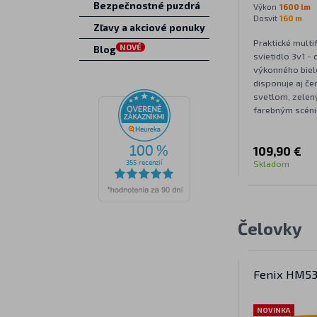
Bezpečnostné puzdrá
Výkon
1600 lm
Dosvit
160 m
Zľavy a akciové ponuky
Praktické multi
NOVÉ
Blog
svietidlo 3v1 -
výkonného biel
disponuje aj č
svetlom, zelen
farebným scén
109,90 €
Skladom
Čelovky
Fenix HM53
NOVINKA