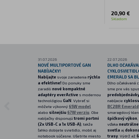
20,90 €
Skladom
31.07.2026
22.07.2026
NOVÉ MULTIPORTOVÉ GAN
DLHO OČAKÁVA
NABÍJAČKY!
CYKLOSVIETIDL
Nabíjajte
svoje zariadenia
rýchlo
EMERALD SA BLÍ
a efektívne!
Do ponuky sme
Dlho očakávaná ch
zaradili
nové kompaktné
sme pre vás spust
adaptéry everActive
s modernou
predobjednávk
technológiou
GaN
. Vybrať si
nabíjacie
cyklosv
môžete výkonný
65W model
BC28R Emerald
alebo
silnejšiu
67W verziu
. Obe
smaragdový klen
nabíjačky disponujú
tromi portmi
špičkový výkon
,
(2x USB-C a 1x USB-A)
, takže
vďaka
neutrálne
ľahko dobijete svietidlo, mobil aj
svetla
aj
dokona
notebook súčasne. Ušetrite miesto
trasy
. Výdrž až
6