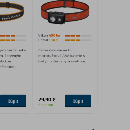
Výkon
450 lm
Výkon
300 lm
Dosvit
104 m
Dosvit
88 m
jateľná čelovka
Ľahká čelovka na tri
Kompaktná čelo
om, červeným
mikrotužkové AAA batérie s
batériu s kovo
tickou
bielym a červeným svetlom.
bielym a červe
nštantnou
magnetickou ko
ľahkým vyberaní
29,90 €
36,90 €
Kúpiť
Kúpiť
Skladom
Skladom