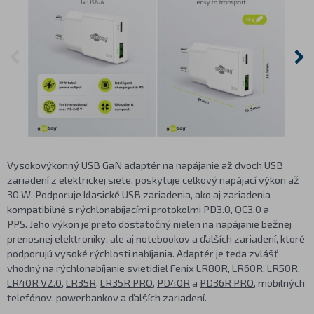
Vysokovýkonný USB GaN adaptér na napájanie až dvoch USB
zariadení z elektrickej siete, poskytuje celkový napájací výkon až
30 W. Podporuje klasické USB zariadenia, ako aj zariadenia
kompatibilné s rýchlonabíjacími protokolmi PD3.0, QC3.0 a
PPS. Jeho výkon je preto dostatočný nielen na napájanie bežnej
prenosnej elektroniky, ale aj notebookov a ďalších zariadení, ktoré
podporujú vysoké rýchlosti nabíjania. Adaptér je teda zvlášť
vhodný na rýchlonabíjanie svietidiel Fenix
LR80R
,
LR60R
,
LR50R
,
LR40R V2.0
,
LR35R
,
LR35R PRO
,
PD40R
a
PD36R PRO
, mobilných
telefónov, powerbankov a ďalších zariadení.