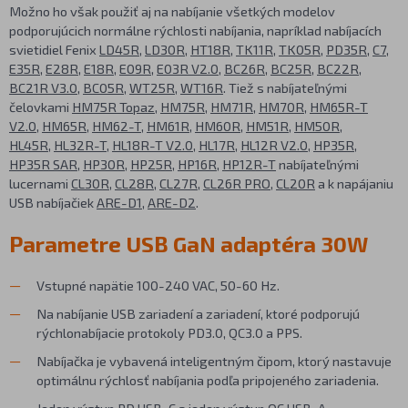
Možno ho však použiť aj na nabíjanie všetkých modelov
podporujúcich normálne rýchlosti nabíjania, napríklad nabíjacích
svietidiel Fenix
LD45R
,
LD30R
,
HT18R
,
TK11R
,
TK05R
,
PD35R
,
C7
,
E35R
,
E28R
,
E18R
,
E09R
,
E03R V2.0
,
BC26R
,
BC25R
,
BC22R
,
BC21R V3.0
,
BC05R
,
WT25R
,
WT16R
. Tiež s nabíjateľnými
čelovkami
HM75R Topaz
,
HM75R
,
HM71R
,
HM70R
,
HM65R-T
V2.0
,
HM65R
,
HM62-T
,
HM61R
,
HM60R
,
HM51R
,
HM50R
,
HL45R
,
HL32R-T
,
HL18R-T V2.0
,
HL17R
,
HL12R V2.0
,
HP35R
,
HP35R SAR
,
HP30R
,
HP25R
,
HP16R
,
HP12R-T
nabíjateľnými
lucernami
CL30R
,
CL28R
,
CL27R
,
CL26R PRO
,
CL20R
a k napájaniu
USB nabíjačiek
ARE-D1
,
ARE-D2
.
Parametre USB GaN adaptéra 30W
Vstupné napätie 100-240 VAC, 50-60 Hz.
Na nabíjanie USB zariadení a zariadení, ktoré podporujú
rýchlonabíjacie protokoly PD3.0, QC3.0 a PPS.
Nabíjačka je vybavená inteligentným čipom, ktorý nastavuje
optimálnu rýchlosť nabíjania podľa pripojeného zariadenia.
Jeden výstup PD USB-C a jeden výstup QC USB-A.