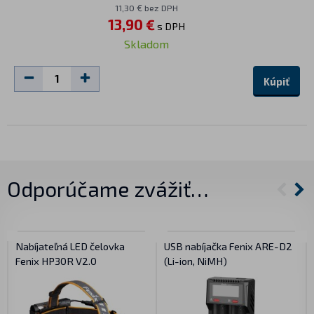
11,30 € bez DPH
13,90 €
s DPH
Skladom
Kúpiť
Odporúčame zvážiť…
Nabíjateľná LED čelovka
USB nabíjačka Fenix ARE-D2
Fenix HP30R V2.0
(Li-ion, NiMH)