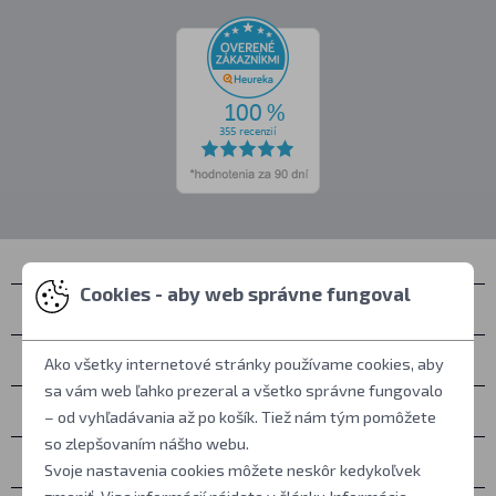
Cookies - aby web správne fungoval
Kontakty
Zastihnete nás
Ako všetky internetové stránky používame cookies, aby
sa vám web ľahko prezeral a všetko správne fungovalo
Všetko o nákupe
– od vyhľadávania až po košík. Tiež nám tým pomôžete
so zlepšovaním nášho webu.
Ďalšie informácie
Svoje nastavenia cookies môžete neskôr kedykoľvek